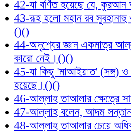
42-যা বর্ণিত হয়েছে যে, কুরআন
43-রূহ হলো মহান রব সুবহানাহু
()()
44-অদৃশ্যের জ্ঞান একমাত্র আল্
কারো নেই।()()
45-যা কিছু 'মাআইয়াত' (সঙ্গ) ও '
হয়েছে।()()
46-আল্লাহ তাআলার ক্ষেত্রে সা
47-আল্লাহ বলেন, আদম সন্তান
48-আল্লাহ তাআলার চেয়ে অধিক ধ