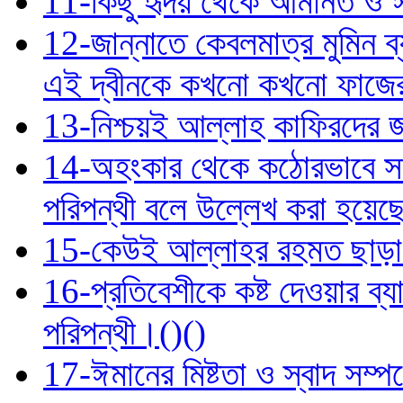
11-কিছু হৃদয় থেকে আমানত ও ঈম
12-জান্নাতে কেবলমাত্র মুমিন ব
এই দ্বীনকে কখনো কখনো ফাজের ব
13-নিশ্চয়ই আল্লাহ কাফিরদের জ
14-অহংকার থেকে কঠোরভাবে সতর্
পরিপন্থী বলে উল্লেখ করা হয়েছ
15-কেউই আল্লাহর রহমত ছাড়া জ
16-প্রতিবেশীকে কষ্ট দেওয়ার ব্য
পরিপন্থী।()()
17-ঈমানের মিষ্টতা ও স্বাদ সম্পর