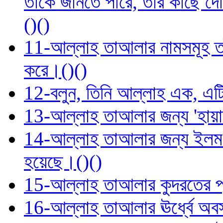
তাঁকে জানতে পারে, তাঁর কাছে দ
()()
11-আল্লাহ তাআলার নামসমূহ তাঁর 
করে।()()
12-বলুন, তিনি আল্লাহ এক, এট
13-আল্লাহ তাআলার জন্য 'হায়াত
14-আল্লাহ তাআলার জন্য ইলম (জ্ঞ
হয়েছে।()()
15-আল্লাহ তাআলার কুদরতের প্রম
16-আল্লাহ তাআলার ঊর্ধ্বে অবস