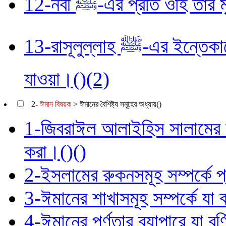
12-নবী ﷺ-এর প্রতি ওহি ত
13-রাসূলুল্লাহ ﷺ-এর ইন্তেকালের পর ওহি অবতীর্ণ হওয়া বন্ধ হয়ে
যাওয়া।()(2)
2-
ঈমান বিষয়ক
> ঈমানের বৈশিষ্ট্য সমূহের অধ্যায়()
1-জিবরাঈল আলাইহিস সালামের ঈম
করা।()()
2-ইসলামের রুকনসমূহ সম্পর্কে প
3-ঈমানের শাখাসমূহ সম্পর্কে যা 
4-ঈমানের পূর্ণতার ব্যাপারে যা ব