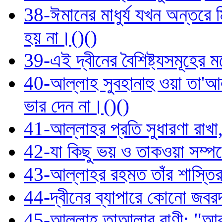
38-ঈমানের মাধুর্য যখন অন্তরে 
হয় না।()()
39-এই দ্বীনের বৈশিষ্ট্যসমূহে
40-আল্লাহ সুবহানাহু ওয়া তা'
ভার দেন না।()()
41-আল্লাহর প্রতি সুধারণা রা
42-যা কিছু ভয় ও তাকওয়া সম্পর্
43-আল্লাহর রহমত তাঁর শাস্তির
44-দ্বীনের ব্যাপারে কোনো জবর
45-আল্লাহ তাআলার বাণী: "আর য