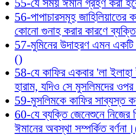
55-যে সময় ঈমান গ্রহণ করা হবে 
56-পাপাচারসমূহ জাহিলিয়াতের কা
কোনো গুনাহ করার কারণে ব্যক্ত
57-মুমিনের উদাহরণ এমন একটি ব
()
58-যে কাফির একবার 'লা ইলাহা ই
হারাম, যদিও সে মুসলিমদের ওপ
59-মুসলিমকে কাফির সাব্যস্ত কর
60-যে ব্যক্তি জেনেশুনে নিজের প
ঈমানের অবস্থা সম্পর্কিত বর্ণনা।