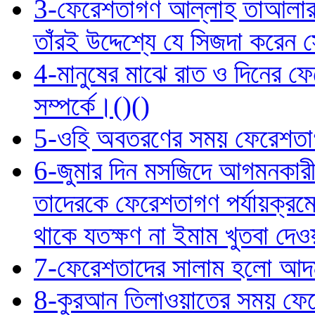
3-ফেরেশতাগণ আল্লাহ তাআলার উ
তাঁরই উদ্দেশ্যে যে সিজদা করেন স
4-মানুষের মাঝে রাত ও দিনের ফ
সম্পর্কে।()()
5-ওহি অবতরণের সময় ফেরেশতাগণ
6-জুমার দিন মসজিদে আগমনকারী
তাদেরকে ফেরেশতাগণ পর্যায়ক্রম
থাকে যতক্ষণ না ইমাম খুতবা দে
7-ফেরেশতাদের সালাম হলো আদম 
8-কুরআন তিলাওয়াতের সময় ফের