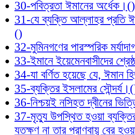
30-পবিত্রতা ঈমানের অর্ধেক।()
31-যে ব্যক্তি আল্লাহর প্রতি
()
32-মুমিনগণের পারস্পরিক মর্যাদ
33-ইমানে ইয়েমেনবাসীদের শ্রেষ্ঠ
34-যা বর্ণিত হয়েছে যে, ঈমান হি
35-ব্যক্তির ইসলামের সৌন্দর্য।(
36-নিশ্চয়ই নসিহত দ্বীনের ভিত
37-মৃত্যু উপস্থিত হওয়া ব্যক্তি
যতক্ষণ না তার প্রাণবায়ু বের হওয়