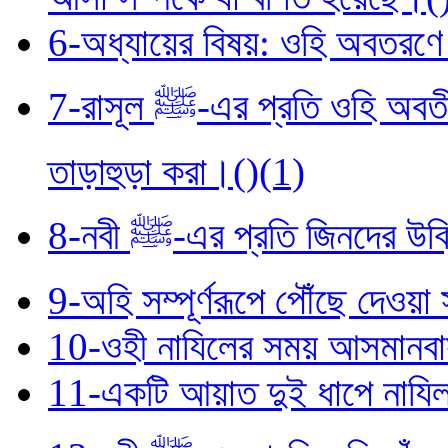
6-অধ্যায়ের বিষয়: ওহি অবতরণে ব
7-রাসূল ﷺ-এর প্রতি ওহি অবতীর্ণ হওয়ার সময় তা গ্রহণে তাঁর ব্যস্ততা ও
তাড়াহুড়া করা।()(1)
8-নবী ﷺ-এর প্রতি জিনদে
9-অহি সম্পূর্ণরূপে পৌঁছে দেওয়া 
10-ওহী নাযিলের সময় আসমানবাস
11-একটি আয়াত দুই ধাপে নাযিল 