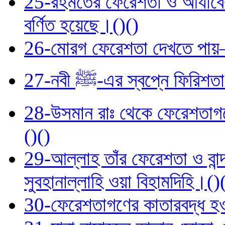
25-রহমতের ফেরেশতা ও আযাবের ফ
বর্ণিত হয়েছে।()()
26-মোরগ ফেরেশতা দেখতে পায়—
27-নবী ﷺ-এর স্বপ্নে ফি
28-উসমান রাঃ থেকে ফেরেশতাগণের
()()
29-আল্লাহ তাঁর ফেরেশতা ও বান্
সুবহানাল্লাহি ওয়া বিহামদিহি।()
30-ফেরেশতাগণের কাতারবদ্ধ হওয়া