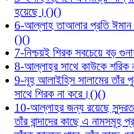
হয়েছে।()()
6-আল্লাহ তাআলার প্রতি ঈমান 
()()
7-নিশ্চয়ই শিরক সবচেয়ে বড় গুনা
8-আল্লাহর সাথে কাউকে শরিক ন
9-নূহ আলাইহিস সালামের তাঁর পু
সাথে শিরক না করে।()()
10-আল্লাহর জন্য রয়েছে সুন্দরতম 
তাঁর বান্দাদের কাছে এ নামসমূহ 