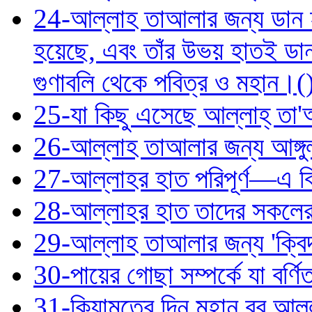
24-আল্লাহ তাআলার জন্য ডান হাত
হয়েছে, এবং তাঁর উভয় হাতই ডান;
গুণাবলি থেকে পবিত্র ও মহান।(
25-যা কিছু এসেছে আল্লাহ্‌ তা'
26-আল্লাহ তাআলার জন্য আঙ্গুল
27-আল্লাহর হাত পরিপূর্ণ—এ বি
28-আল্লাহর হাত তাদের সকলের হ
29-আল্লাহ তাআলার জন্য 'ক্বিদ
30-পায়ের গোছা সম্পর্কে যা বর্ণ
31-কিয়ামতের দিন মহান রব আল্লা