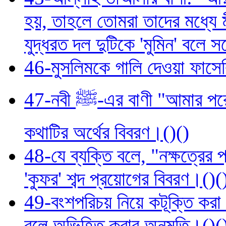
হয়, তাহলে তোমরা তাদের মধ্যে 
যুদ্ধরত দল দুটিকে 'মুমিন' বলে
46-মুসলিমকে গালি দেওয়া ফাসে
47-নবী ﷺ-এর বাণী "আমার পরে তোমরা কাফির হয়ে ফিরে যেয়ো না"—এই
কথাটির অর্থের বিবরণ।()()
48-যে ব্যক্তি বলে, "নক্ষত্রের প
'কুফর' শব্দ প্রয়োগের বিবরণ।()(
49-বংশপরিচয় নিয়ে কটূক্তি করা 
বলে অভিহিত করার অনুমতি।()(