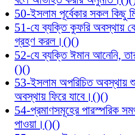
50-ইসলাম পূর্বেকার সকল কিছু ম
51-যে ব্যক্তি কুফরি অবস্থা
গ্রহণ করল।()()
52-যে ব্যক্তি ঈমান আনেনি, ত
()()
53-ইসলাম অপরিচিত অবস্থায় শু
অবস্থায় ফিরে যাবে।()()
54-প্রমাণসমূহের পারস্পরিক সমর্থ
পাওয়া।()()