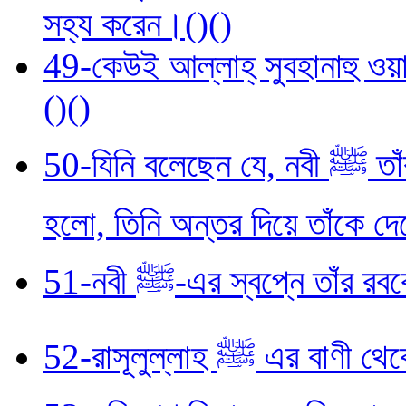
সহ্য করেন।()()
49-কেউই আল্লাহ্‌ সুবহানাহু ওয়
()()
50-যিনি বলেছেন যে, নবী ﷺ তাঁর মহান রবকে দেখেছেন এবং এর ব্যাখ্যা
হলো, তিনি অন্তর দিয়ে তাঁকে দ
51-নবী ﷺ-এর স্বপ্নে তাঁর
52-রাসূলুল্লাহ ﷺ