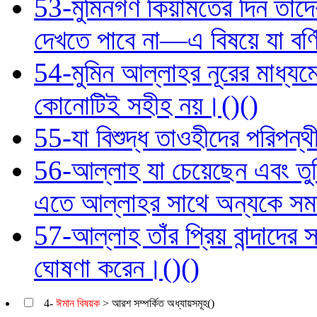
53-মুমিনগণ কিয়ামতের দিন তাদের
দেখতে পাবে না—এ বিষয়ে যা বর্
54-মুমিন আল্লাহর নূরের মাধ্যম
কোনোটিই সহীহ নয়।()()
55-যা বিশুদ্ধ তাওহীদের পরিপন্
56-আল্লাহ যা চেয়েছেন এবং তু
এতে আল্লাহর সাথে অন্যকে সম
57-আল্লাহ তাঁর প্রিয় বান্দাদের 
ঘোষণা করেন।()()
4-
ঈমান বিষয়ক
> আরশ সম্পর্কিত অধ্যায়সমূহ()