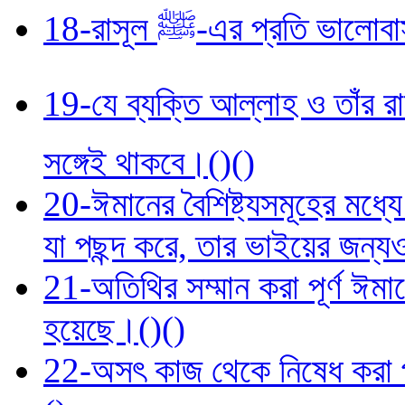
18-রাসূল ﷺ-এর প্রতি 
19-যে ব্যক্তি আল্লাহ ও তাঁর রাসূল ﷺ-কে ভালোবাসে, সে জান্ন
সঙ্গেই থাকবে।()()
20-ঈমানের বৈশিষ্ট্যসমূহের মধ্যে
যা পছন্দ করে, তার ভাইয়ের জন্য
21-অতিথির সম্মান করা পূর্ণ ঈমানে
হয়েছে।()()
22-অসৎ কাজ থেকে নিষেধ করা পূর্