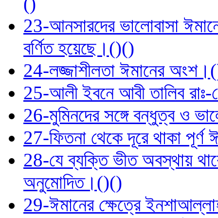
()
23-আনসারদের ভালোবাসা ঈমানের পর
বর্ণিত হয়েছে।()()
24-লজ্জাশীলতা ঈমানের অংশ।(
25-আলী ইবনে আবী তালিব রাঃ-কে 
26-মুমিনদের সঙ্গে বন্ধুত্ব ও ভা
27-ফিতনা থেকে দূরে থাকা পূর্ণ 
28-যে ব্যক্তি ভীত অবস্থায় থা
অনুমোদিত।()()
29-ঈমানের ক্ষেত্রে ইনশাআল্লাহ