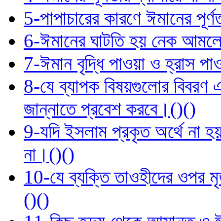
5-পাপাচারের কারণে ঈমানের পূর্ণত
6-ঈমানের ঘাটতি হয় নেক আমলে
7-ঈমান বৃদ্ধি পাওয়া ও হ্রাস প
8-যে ব্যাপক বিষয়গুলোর বিবরণ 
জান্নাতে প্রবেশ করবে।()()
9-যদি ইসলাম প্রকৃত অর্থে না
না।()()
10-যে ব্যক্তি তাওহীদের ওপর মৃ
()()