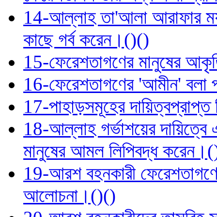
14-আল্লাহ তা'আলা আরাফার ময়দ
কাছে গর্ব করেন।()()
15-ফেরেশতাগণের মানুষের আকৃতি
16-ফেরেশতাগণের 'আমীন' বলা প্র
17-পাহাড়সমূহের দায়িত্বপ্রাপ্ত 
18-আল্লাহ গর্ভাশয়ের দায়িত্বে
মানুষের আমল লিপিবদ্ধ করেন।(
19-আরশ বহনকারী ফেরেশতাগণের বর
আলোচনা।()()