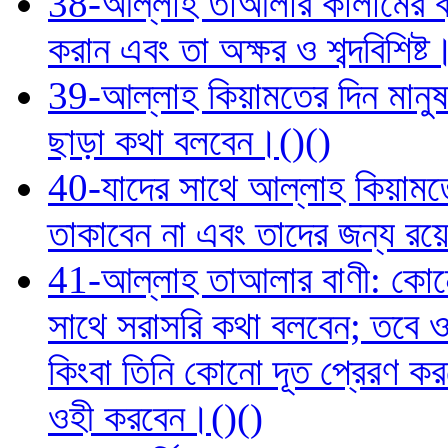
38-আল্লাহ তাআলার কালামের ব্যা
করান এবং তা অক্ষর ও শব্দবিশিষ্ট
39-আল্লাহ কিয়ামতের দিন মানুষ
ছাড়া কথা বলবেন।()()
40-যাদের সাথে আল্লাহ কিয়ামত
তাকাবেন না এবং তাদের জন্য রয়েছ
41-আল্লাহ তাআলার বাণী: কোনো
সাথে সরাসরি কথা বলবেন; তবে ওহ
কিংবা তিনি কোনো দূত প্রেরণ কর
ওহী করবেন।()()