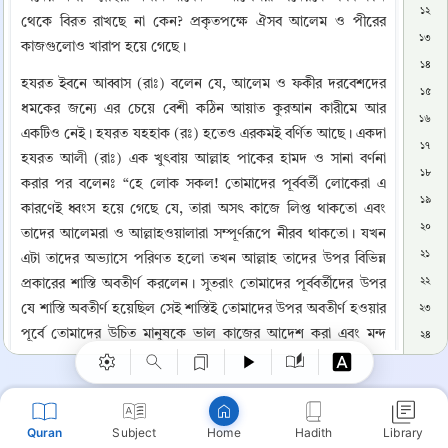
১২
থেকে বিরত রাখছে না কেন? প্রকৃতপক্ষে ঐসব আলেম ও পীরের 
১৩
কাজগুলোও খারাপ হয়ে গেছে। 
১৪
হযরত ইবনে আব্বাস (রাঃ) বলেন যে, আলেম ও ফকীর দরবেশদের 
১৫
ধমকের জন্যে এর চেয়ে বেশী কঠিন আয়াত কুরআন কারীমে আর 
১৬
একটিও নেই। হযরত যহহাক (রঃ) হতেও এরকমই বর্ণিত আছে। একদা 
১৭
হযরত আলী (রাঃ) এক খুৎবায় আল্লাহ পাকের হামদ ও সানা বর্ণনা 
১৮
করার পর বলেনঃ “হে লোক সকল! তোমাদের পূর্ববর্তী লোকেরা এ 
১৯
কারণেই ধ্বংস হয়ে গেছে যে, তারা অসৎ কাজে লিপ্ত থাকতো এবং 
২০
তাদের আলেমরা ও আল্লাহওয়ালারা সম্পূর্ণরূপে নীরব থাকতো। যখন 
২১
এটা তাদের অভ্যাসে পরিণত হলো তখন আল্লাহ তাদের উপর বিভিন্ন 
Copy
২২
প্রকারের শাস্তি অবতীর্ণ করলেন। সুতরাং তোমাদের পূর্ববর্তীদের উপর 
যে শাস্তি অবতীর্ণ হয়েছিল সেই শাস্তিই তোমাদের উপর অবতীর্ণ হওয়ার 
২৩
পূর্বে তোমাদের উচিত মানুষকে ভাল কাজের আদেশ করা এবং মন্দ 
২৪
কাজ থেকে বিরত রাখা। বিশ্বাস রেখো যে, ভাল কাজের আদেশ ও মন্দ 
২৫
কাজে বাধা প্রদান না তোমাদের রিস্ক বা খাদ্য কমাবে, না তোমাদের মৃত্যু 
২৬
নিকটবর্তী করবে। সুনানে আবি দাউদে হযরত জাবীর (রাঃ) হতে বর্ণিত 
২৭
Quran
Subject
Hadith
Library
Home
আছে, তিনি বলেনঃ আমি রাসূলুল্লাহ (সঃ)-কে বলতে শুনেছি-“যে 
২৮