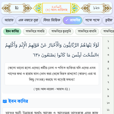
المائدة
🕌
১২০
(৫) আল-মায়িদাহ
আয়াত
এক নজরে সূরা
বিষয় ভিত্তিক
তাফসির
শব্দে শব্দে
কুইজ
ইবন কাসির
তাফসিরে তাবারি
তাফসিরে কুরতুবি
তাফসিরে বাগাবি
তাফসিরে 
১
لَوْلَا يَنْهَاهُمُ الرَّبَّانِيُّونَ وَالْأَحْبَارُ عَنْ قَوْلِهِمُ الْإِثْمَ وَأَكْلِهِمُ
২
السُّحْتَ لَبِئْسَ مَا كَانُوا يَصْنَعُونَ ﴿٦٣﴾
৩
৪
(কতো ভালো হতো এদের) ধর্মীয় নেতা ও পন্ডিত ব্যক্তিরা যদি এদের এসব
৫
পাপের কথা ও হারাম মাল ভোগ করা থেকে বিরত রাখতো! (কারণ) এরা যা
৬
কিছু (সংগ্রহ) করছে তা বড়োই জঘন্য!
৭
( সূরা: আল-মায়েদা - আয়াত: 63 )
৮
৯
📖 ইবন কাসির
১০
১১
তাদের অলী উল্লাহরা অর্থাৎ আবেদ ও আলেমরা তাদেরকে এসব কাজ 