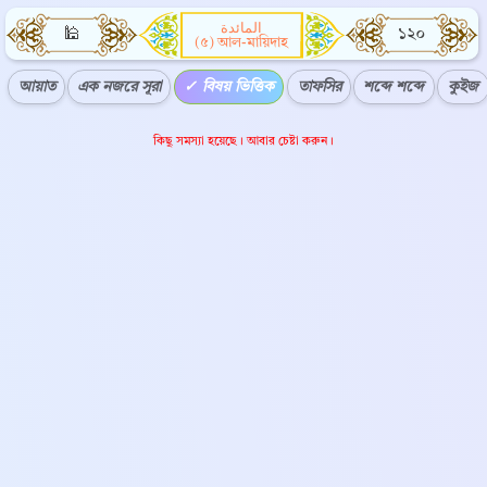
المائدة
🕌
১২০
(৫) আল-মায়িদাহ
আয়াত
এক নজরে সূরা
বিষয় ভিত্তিক
তাফসির
শব্দে শব্দে
কুইজ
কিছু সমস্যা হয়েছে। আবার চেষ্টা করুন।