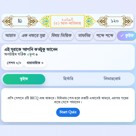
المائدة
🕌
১২০
(৫) আল-মায়িদাহ
আয়াত
এক নজরে সূরা
বিষয় ভিত্তিক
তাফসির
শব্দে শব্দে
কুইজ
এই সূরাকে আপনি কতটুকু জানেন
অলটাইম সঠিক
০
ভুল
০
সেশন
০/০
ধারাবাহিক
০
কুইজ
হিস্টরি
লিডারবোর্ড
প্রতি সেশনে ৫টি MCQ প্রশ্ন থাকবে। টাইমার শেষ হলে প্রশ্নটি এখানেই থামবে, এরপর পরের
প্রশ্নে যেতে পারবেন।
Start Quiz