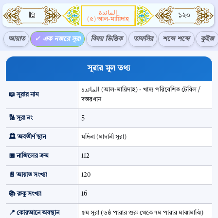
المائدة
🕌
১২০
(৫) আল-মায়িদাহ
আয়াত
এক নজরে সূরা
বিষয় ভিত্তিক
তাফসির
শব্দে শব্দে
কুইজ
সূরার মূল তথ্য
المائدة (আল-মায়িদাহ) - খাদ্য পরিবেশিত টেবিল /
📖
সূরার নাম
দস্তরখান
🔢
সূরা নং
5
🏛️
অবতীর্ণ স্থান
মদিনা (মাদানী সূরা)
📅
নাজিলের ক্রম
112
📄
আয়াত সংখ্যা
120
📚
রুকু সংখ্যা
16
📍
কোরআনে অবস্থান
৫ম সূরা (৬ষ্ঠ পারার শুরু থেকে ৭ম পারার মাঝামাঝি)