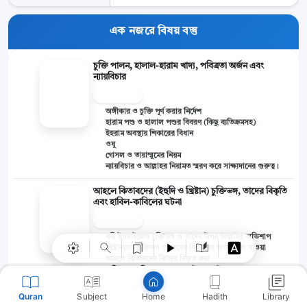
এক নজরে বিষয় বস্তু
চুক্তি পালন, হালাল-হারাম খাদ্য, পবিত্রতা অর্জন এবং
১
ন্যায়বিচার
১-১১
অঙ্গীকার ও চুক্তি পূর্ণ করার নির্দেশ
হারাম পশু ও হালাল পশুর বিবরণ (কিছু ব্যতিক্রমসহ)
ইহরাম অবস্থায় শিকারের বিধান
ওযু
গোসল ও তায়াম্মুমের নিয়ম
ন্যায়বিচার ও আল্লাহর নিয়ামত স্মরণ করে সাক্ষ্যদানের গুরুত্ব।
Copy
আহলে কিতাবদের (ইহুদি ও খ্রিষ্টান) চুক্তিভঙ্গ, তাদের বিকৃতি
২
এবং হাবিল-কাবিলের ঘটনা
১২-৩২
বনী ইসরাইলের চুক্তিভঙ্গ ও তাদের উপর আল্লাহর অভিশাপ
খ্রিষ্টানদের চুক্তিভঙ্গ ও তাদের কিতাবের অংশ ভুলে যাওয়া
আহলে কিতাবদের কিতাব বিকৃত করা
হাবিল ও কাবিলের (আদমের দুই পুত্র) ঘটনা এবং অন্যায়ভাবে
মানুষ হত্যার ভয়াবহতা।
Quran
Subject
Hadith
Library
Home
পৃথিবীতে বিপর্যয় সৃষ্টিকারী, চুরি ও বিদ্রোহের শাস্তি এবং