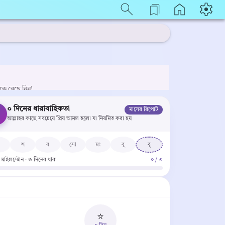
েকে বেছে নিন!
০ দিনের ধারাবাহিকতা
মাসের রিপোর্ট

আল্লাহর কাছে সবচেয়ে প্রিয় আমল হলো যা নিয়মিত করা হয়
শ
র
সো
মং
বু
বৃ
ী মাইলস্টোন · ৩ দিনের ধারা
০ / ৩
⭐