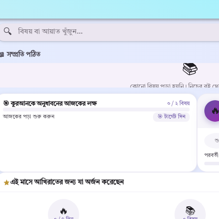
ক কুরআন — Subject Wise Quran in Bangla
🔍
📖 সম্প্রতি পঠিত
📚
কোনো বিষয় পড়া হয়নি। নিচের বই থ
🎯 কুরআনকে অনুধাবনের আজকের লক্ষ
০ / ২ বিষয়

আজকের পড়া শুরু করুন
🎯 টার্গেট দিন
শু
পরবর্ত
এই মাসে আখিরাতের জন্য যা অর্জন করেছেন
🔥
📚