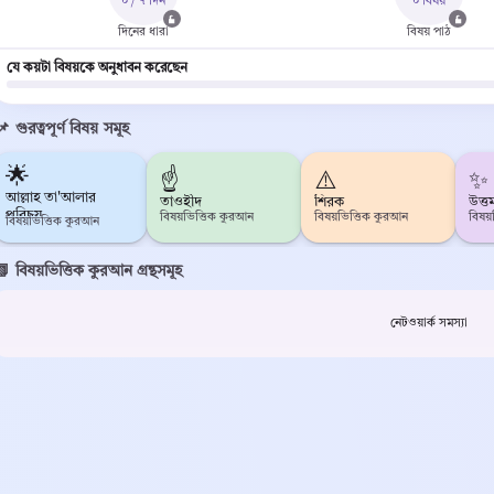
০ / ৭ দিন
০ বিষয়
দিনের ধারা
বিষয় পাঠ
যে কয়টা বিষয়কে অনুধাবন করেছেন
📌 গুরত্বপূর্ণ বিষয় সমূহ
🌟
☝️
⚠️
✨
আল্লাহ তা'আলার
তাওহীদ
শিরক
উত্ত
পরিচয়
বিষয়ভিত্তিক কুরআন
বিষয়ভিত্তিক কুরআন
বিষয
বিষয়ভিত্তিক কুরআন
📗 বিষয়ভিত্তিক কুরআন গ্রন্থসমূহ
নেটওয়ার্ক সমস্যা