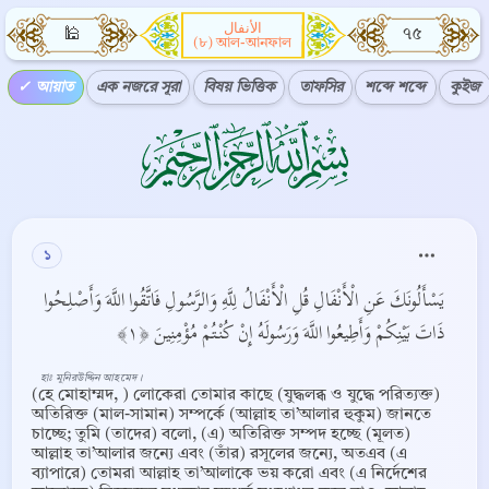
الأنفال
🕌
৭৫
(৮) আল-আনফাল
আয়াত
এক নজরে সূরা
বিষয় ভিত্তিক
তাফসির
শব্দে শব্দে
কুইজ
১
يَسْأَلُونَكَ عَنِ الْأَنْفَالِ قُلِ الْأَنْفَالُ لِلَّهِ وَالرَّسُولِ فَاتَّقُوا اللَّهَ وَأَصْلِحُوا
ذَاتَ بَيْنِكُمْ وَأَطِيعُوا اللَّهَ وَرَسُولَهُ إِنْ كُنْتُمْ مُؤْمِنِينَ ﴿١﴾
হাঃ মুনিরউদ্দিন আহমেদ ।
(হে মোহাম্মদ, ) লোকেরা তোমার কাছে (যুদ্ধলব্ধ ও যুদ্ধে পরিত্যক্ত)
অতিরিক্ত (মাল-সামান) সম্পর্কে (আল্লাহ তা’আলার হুকুম) জানতে
চাচ্ছে; তুমি (তাদের) বলো, (এ) অতিরিক্ত সম্পদ হচ্ছে (মূলত)
আল্লাহ তা’আলার জন্যে এবং (তাঁর) রসূলের জন্যে, অতএব (এ
ব্যাপারে) তোমরা আল্লাহ তা’আলাকে ভয় করো এবং (এ নির্দেশের