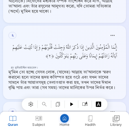
আলোকে) নিজেদের মধ্যকার সম্পর্ক সংশোধন করে নাও, আল্লাহ
তা’আলা এবং তাঁর রসূলের আনুগত্য করো, যদি তোমরা সত্যিকার
(অর্থে) মু’মিন হয়ে থাকো।
২
إِنَّمَا الْمُؤْمِنُونَ الَّذِينَ إِذَا ذُكِرَ اللَّهُ وَجِلَتْ قُلُوبُهُمْ وَإِذَا تُلِيَتْ عَلَيْهِمْ
آيَاتُهُ زَادَتْهُمْ إِيمَانًا وَعَلَى رَبِّهِمْ يَتَوَكَّلُونَ ﴿٢﴾
হাঃ মুনিরউদ্দিন আহমেদ ।
মু’মিন তো হচ্ছে সেসব লোক, (যাদের) আল্লাহ তা’আলাকে স্মরণ
Copy
করানো হলে তাদের হৃদয় কসিম্পত হয়ে ওঠে এবং যখন তাদের
সামনে তাঁর আয়াতসমূহ তেলাওয়াত করা হয়, তখন তাদের ঈমান
বৃদ্ধি পায় এবং তারা (সব সময়) তাদের মালিকের উপর নির্ভর করে।
৩
الَّذِينَ يُقِيمُونَ الصَّلَاةَ وَمِمَّا رَزَقْنَاهُمْ يُنْفِقُونَ ﴿٣﴾
Quran
Subject
Hadith
Library
Home