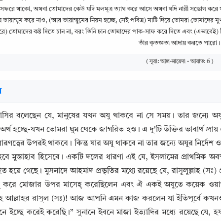
 সফরে থাকো, অথবা তোমাদের কেউ যদি মলমূত্র ত্যাগ করে আসে অথবা যদি নারী সম্ভোগ করে থ
িয়ে তায়াম্মুম করে নাও, (আর তায়াম্মুমের নিয়ম হচ্ছে, সেই পবিত্র) মাটি দিয়ে তোমরা তোমাদের
াপারে) তোমাদের কষ্ট দিতে চান না, বরং তিনি চান তোমাদের পাক-সাফ করে দিতে এবং (এভাবেই)
তাঁর কৃতজ্ঞতা আদায় করতে পারো।
( সূরা: আল-মায়েদা - আয়াত: 6 )
র
াসির বলেছেন যে, মানুষের যখন অযু থাকবে না সে সময়। তার জন্যে অয
 অর্থ হচ্ছে-যখন তোমরা ঘুম থেকে জাগরিত হও। এ দু'টি উক্তির ভাবার্থ প্রা
ারণত্বের উপরই থাকবে। কিন্তু যার অযু থাকবে না তার জন্যে অযুর নির্দেশ 
 হবে মুস্তাহাব হিসেবে। একটি দলের ধারণা এই যে, ইসলামের প্রাথমিক অবস্থায
Copy
ত হয়ে গেছে। মুসনাদে আহমাদ প্রভৃতির মধ্যে রয়েছে যে, রাসূলুল্লাহ (সঃ)
ু করে মোজার উপর মাসেহ্ করেছিলেন এবং ঐ একই অযুতে কয়েক ওয়াক
ে আল্লাহর রাসূল (সঃ)! আজ আপনি এমন কাজ করলেন যা ইতিপূর্বে কখনও 
ে ইচ্ছে করেই করেছি।” সুনানে ইবনে মাজা ইত্যাদির মধ্যে রয়েছে যে, হ