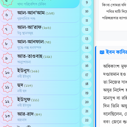
৫
9
খাদ্য পরিবেশিত টেবিল
কিংবা তোমরা যদি
পবিত্র মাটি দ
10
আল-আন'আম
(১৬৫)
৬
পরিচ্ছন্নতার ব্য
গৃহপালিত পশু
11
আল-আ'রাফ
(২০৬)
৭
12
উচু স্থানসমূহ
13
আল-আনফাল
(৭৫)
৮
যুদ্ধে-লব্ধ ধনসম্পদ
14
📖 ইবন কাসি
আত-তাওবাহ
(১২৯)
15
৯
অনুশোচনা
অধিকাংশ মুফ
16
ইউনুস
(১০৯)
১০
দণ্ডায়মান হও
17
নবী ইউনুস
তা নিজের সাধ
হুদ
18
(১২৩)
১১
অযুর নির্দেশ
নবী হুদ
19
মানসূখ বা রহি
ইউসুফ
(১১১)
১২
20
নবী ইউসুফ
দিন তিনি অয
21
আর-রাদ
বলেছিলেন, হ
(৪৩)
১৩
বজ্রনাদ
22
ববং জেনে শুন