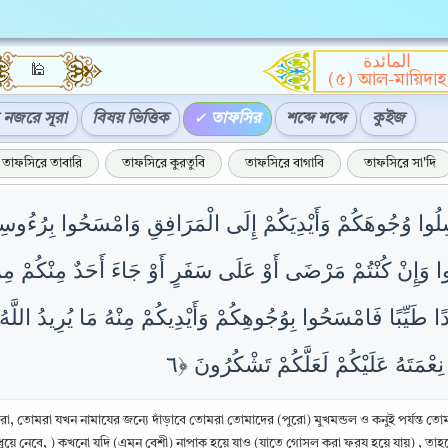
المائدة
🕌
(৫) আল-মায়িদাহ
নজরে সূরা
বিষয় ভিত্তিক
তাফসির
শব্দে শব্দে
কুইজ
তাফসিরে তাবারি
তাফসিরে কুরতুবি
তাফসিরে বাগাবি
তাফসিরে সা'দি
اغْسِلُوا وُجُوهَكُمْ وَأَيْدِيَكُمْ إِلَى الْمَرَافِقِ وَامْسَحُوا بِرُءُوسِ
َرُوا وَإِنْ كُنْتُمْ مَرْضَى أَوْ عَلَى سَفَرٍ أَوْ جَاءَ أَحَدٌ مِنْكُمْ مِن
ا طَيِّبًا فَامْسَحُوا بِوُجُوهِكُمْ وَأَيْدِيكُمْ مِنْهُ مَا يُرِيدُ اللَّهُ 
তিরা, তোমরা যখন নামাযের জন্যে দাঁড়াবে তোমরা তোমাদের (পুরো) মুখমন্ডল ও কনুই পর্যন্ত 
 (ধুয়ে নেবে, ) কখনো যদি (এমন বেশী) নাপাক হয়ে যাও (যাতে গোসল করা ফরয হয়ে যায়) , তা