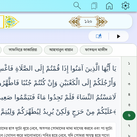
১২০
তাফসিরে জাকারিয়া
আহসানুল বায়ান
ফাতহুল মাজীদ
১
يَا أَيُّهَا الَّذِينَ آمَنُوا إِذَا قُمْتُمْ إِلَى الصَّلَاةِ فَ
২
وَأَرْجُلَكُمْ إِلَى الْكَعْبَيْنِ وَإِنْ كُنْتُمْ جُنُبًا فَاطَّهّ
৩
৪
لَامَسْتُمُ النِّسَاءَ فَلَمْ تَجِدُوا مَاءً فَتَيَمَّمُوا صَعِيدً
৫
عَلَيْكُمْ مِنْ حَرَجٍ وَلَكِنْ يُرِيدُ لِيُطَهِّرَكُمْ وَلِيُتِمَّ نِعْمَتَهُ عَلَيْكُمْ لَعَلَّكُمْ تَشْكُرُونَ ﴿٦﴾
৬
৭
তোমাদের হাত দুটো ধুয়ে নেবে, অতপর তোমাদের মাথা মাসেহ করবে এবং পা দুটো
হলে (গোসল করে ভালোভাবে) পবিত্র হয়ে নেবে, যদি তোমরা অসুস্থ হয়ে পড়ো
৮