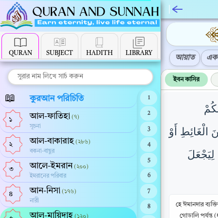
QURAN
SUBJECT
HADITH
LIBRARY
আয়াত
এক 
ইবন কাসির
📖
কুরআন পরিচিতি
1
كُمْ
2
আল-ফাতিহা
(৭)
১
সূচনা
َ الْغَائِطِ أَوْ
3
আল-বাকারাহ
(২৮৬)
২
4
বকনা-বাছুর
لِيَجْعَلَ
5
আলে-ইমরান
(২০০)
৩
ইমরানের পরিবার
6
আন-নিসা
(১৭৬)
7
৪
নারী
হে ঈমানদার ব্যক্
8
আল-মায়িদাহ
গোড়ালি পর্যন্ত
(১২০)