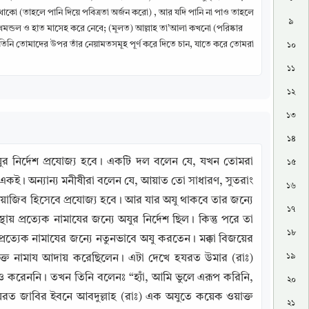
াকো (তাহলে পানি দিয়ে পবিত্রতা অর্জন করো) , আর যদি পানি না পাও তাহলে
৯
 মুখমন্ডল ও হাত মাসেহ করে নেবে; (মূলত) আল্লাহ তা’আলা কখনো (পরিষ্কার
 তিনি তোমাদের উপর তাঁর নেয়ামতসমূহ পূর্ণ করে দিতে চান, যাতে করে তোমরা
১০
১১
১২
১৩
১৪
ুর নির্দেশ প্রযোজ্য হবে। একটি দল বলেন যে, যখন তোমরা 
১৫
য় একই। অন্যান্য মনীষীরা বলেন যে, আয়াত তো সাধারণ, সুতরাং 
১৬
ওয়াজিব হিসেবে প্রযোজ্য হবে। আর যার অযু থাকবে তার জন্যে 
১৭
় প্রত্যেক নামাযের জন্যে অযুর নির্দেশ ছিল। কিন্তু পরে তা 
১৮
 প্রত্যেক নামাযের জন্যে নতুনভাবে অযু করতেন। মক্কা বিজয়ের 
১৯
্ত নামায আদায় করেছিলেন। এটা দেখে হযরত উমার (রাঃ) 
করেননি। তখন তিনি বলেনঃ “হ্যাঁ, আমি ভুলে এরূপ করিনি, 
২০
যরত জাবির ইবনে আবদুল্লাহ (রাঃ) এক অযুতে কয়েক ওয়াক্ত 
২১