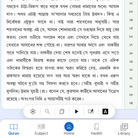
১২
সময়েও ঠাট্টা-বিদ্রুপ করে থাকে যখন তোমরা নামাযের জন্যে আযান 
১৩
দাও। অথচ এটাই আল্লাহ তা'আলার সবচেয়ে প্রিয় ইবাদত। কিন্তু এ 
১৪
নির্বোধরা এটুকুও জানে না। তাই তারা শয়তানের অনুসারী। আর 
১৫
শয়তানের অবস্থা এই যে, আযান শোনামাত্রই সে গুহ্যদ্বার দিয়ে বায়ু বের 
১৬
করতঃ লেজ গুটিয়ে পলায়ন করে এবং সেখানে গিয়ে থেমে যায় 
যেখানে আযানের শব্দ পৌছে না। তারপর আবার আসে এবং তাকবীর 
১৭
শুনে পালিয়ে যায়। তাকবীর দেয়া শেষ হলেই সে পুনরায় এসে পড়ে 
১৮
এবং নামাযীকে বিভ্রান্ত করার কাজে লেগে যায়। তাকে সে এদিক 
১৯
ওদিকের বিস্মরণ হয়ে যাওয়া কথা স্মরণ করিয়ে দেয়, এমনকি কত 
২০
রাকআত নামায় হয়েছে তাও তার আর স্মরণ থাকে না। যখন এরূপ 
২১
Copy
অবস্থা ঘটবে দু'টো সহু সিজদা করতে হবে। (সহীহ বুখারী ও সহীহ 
২২
মুসলিম) ইমাম যুহরী (রঃ) বলেন যে, কুরআন কারীমে আযানের উল্লেখ 
২৩
রয়েছে। অতঃপর তিনি এ আয়াতটিই পাঠ করেন।
২৪
মদীনায় একজন খ্রীষ্টান ছিল। আযানে যখন “আশহাদু আন্না মুহাম্মাদার 
২৫
রাসূলুল্লাহ” শুনতো তখন সে বলতোঃ “এই মিথ্যাবাদী জ্বলে পুড়ে যাক।” 
২৬
একদা রাত্রে তার চাকরাণী ঘরে আগুন নিয়ে আসে। কোন পতঙ্গ উড়ে 
২৭
Quran
Subject
Hadith
Library
Home
আসে, ফলে তার ঘরে আগুন লেগে যায় এবং ঐ ব্যক্তি ও তার ঘরবাড়ী 
২৮