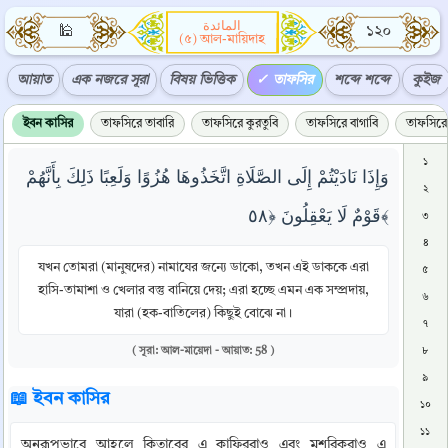
المائدة
🕌
১২০
(৫) আল-মায়িদাহ
আয়াত
এক নজরে সূরা
বিষয় ভিত্তিক
তাফসির
শব্দে শব্দে
কুইজ
ইবন কাসির
তাফসিরে তাবারি
তাফসিরে কুরতুবি
তাফসিরে বাগাবি
তাফসিরে 
১
وَإِذَا نَادَيْتُمْ إِلَى الصَّلَاةِ اتَّخَذُوهَا هُزُوًا وَلَعِبًا ذَلِكَ بِأَنَّهُمْ
২
قَوْمٌ لَا يَعْقِلُونَ ﴿٥٨﴾
৩
৪
যখন তোমরা (মানুষদের) নামাযের জন্যে ডাকো, তখন এই ডাককে এরা
৫
হাসি-তামাশা ও খেলার বস্তু বানিয়ে দেয়; এরা হচ্ছে এমন এক সম্প্রদায়,
৬
যারা (হক-বাতিলের) কিছুই বোঝে না।
৭
( সূরা: আল-মায়েদা - আয়াত: 58 )
৮
৯
📖 ইবন কাসির
১০
১১
অনুরূপভাবে আহলে কিতাবের এ কাফিররাও এবং মুশরিকরাও এ 