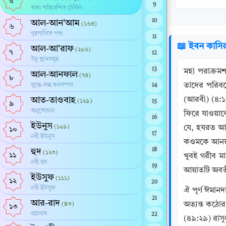
৫
9
খাদ্য পরিবেশিত টেবিল
10
আল-আন'আম
(১৬৫)
৬
গৃহপালিত পশু
11
📖 ইবন কাসি
আল-আ'রাফ
(২০৬)
৭
12
উচু স্থানসমূহ
13
মহা পরাক্রমশ
আল-আনফাল
(৭৫)
৮
তাদের পরিবর
যুদ্ধে-লব্ধ ধনসম্পদ
14
আত-তাওবাহ
(আরবী) (৪:১৩
(১২৯)
15
৯
অনুশোচনা
ফিরে যাওয়াক
16
ইউনুস
(১০৯)
যে, হযরত আব
১০
17
নবী ইউনুস
কওমকে আনয়ন
হুদ
18
(১২৩)
১১
খুবই গরীব ম
নবী হুদ
19
আয়াতটি অবতী
ইউসুফ
(১১১)
১২
20
নবী ইউসুফ
ঐ পূর্ণ ঈমানদ
21
আর-রাদ
অত্যন্ত কঠোর
(৪৩)
১৩
বজ্রনাদ
22
(৪৯:২৯) রাসূল