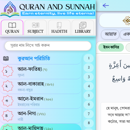
QURAN
SUBJECT
HADITH
LIBRARY
আয়াত
এক 
ইবন কাসির
📖
কুরআন পরিচিতি
1
ينَ أَعِزَّةٍ
2
আল-ফাতিহা
(৭)
১
সূচনা
هُ وَاسِعٌ
3
আল-বাকারাহ
(২৮৬)
২
4
বকনা-বাছুর
5
আলে-ইমরান
(২০০)
৩
ইমরানের পরিবার
6
হে মানুষ, তোমর
আন-নিসা
(১৭৬)
7
তবে আল্লাহ তা
৪
নারী
কঠোর, তারা আল্
8
আল-মায়িদাহ
(১২০)