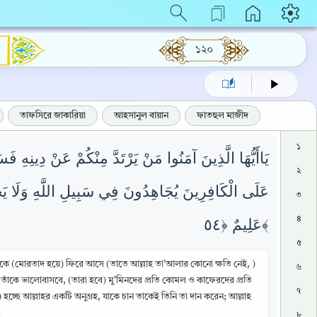
১২০
তাফসিরে জাকারিয়া
আহসানুল বায়ান
ফাতহুল মাজীদ
১
يَاأَيُّهَا الَّذِينَ آمَنُوا مَنْ يَرْتَدَّ مِنْكُمْ عَنْ دِينِهِ فَسَ
২
عَلَى الْكَافِرِينَ يُجَاهِدُونَ فِي سَبِيلِ اللَّهِ وَلَا يَخَا
৩
৪
عَلِيمٌ ﴿٥٤﴾
৫
েকে (মোরতাদ হয়ে) ফিরে আসে (তাতে আল্লাহ তা’আলার কোনো ক্ষতি নেই, )
৬
তাঁকে ভালোবাসবে, (তারা হবে) মু’মিনদের প্রতি কোমল ও কাফেরদের প্রতি
৭
 হচ্ছে আল্লাহর একটি অনুগ্রহ, যাকে চান তাকেই তিনি তা দান করেন; আল্লাহ
।
৮