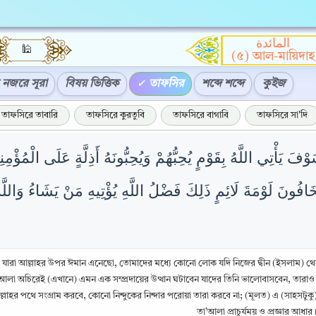
المائدة
🕌
(৫) আল-মায়িদাহ
নজরে সূরা
বিষয় ভিত্তিক
তাফসির
শব্দে শব্দে
কুইজ
তাফসিরে তাবারি
তাফসিরে কুরতুবি
তাফসিরে বাগাবি
তাফসিরে সা'দি
وْفَ يَأْتِي اللَّهُ بِقَوْمٍ يُحِبُّهُمْ وَيُحِبُّونَهُ أَذِلَّةٍ عَلَى الْمُؤْمِنِ
فُونَ لَوْمَةَ لَائِمٍ ذَلِكَ فَضْلُ اللَّهِ يُؤْتِيهِ مَنْ يَشَاءُ وَاللَّ
া যারা আল্লাহর উপর ঈমান এনেছো, তোমাদের মধ্যে কোনো লোক যদি নিজের দ্বীন (ইসলাম) থ
’আলা অচিরেই (এখানে) এমন এক সম্প্রদায়ের উত্থান ঘটাবেন যাদের তিনি ভালোবাসবেন, তারাও 
লাহর পথে সংগ্রাম করবে, কোনো নিন্দুকের নিন্দার পরোয়া তারা করবে না; (মূলত) এ (সাহসটুকু)
তা’আলা প্রাচুর্যময় ও প্রজ্ঞার আধার