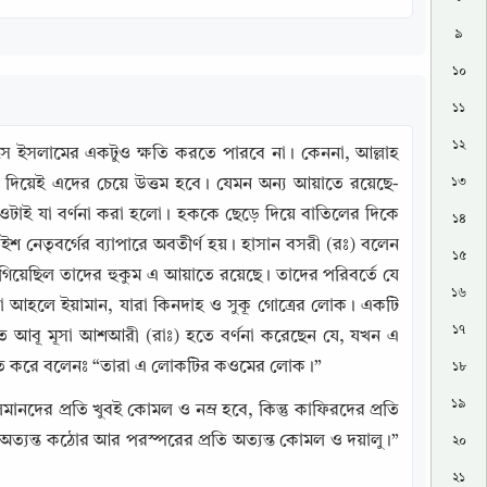
৯
১০
১১
১২
ে সে ইসলামের একটুও ক্ষতি করতে পারবে না। কেননা, আল্লাহ 
১৩
িয়েই এদের চেয়ে উত্তম হবে। যেমন অন্য আয়াতে রয়েছে- 
টাই যা বর্ণনা করা হলো। হককে ছেড়ে দিয়ে বাতিলের দিকে 
১৪
শ নেতৃবর্গের ব্যাপারে অবতীর্ণ হয়। হাসান বসরী (রঃ) বলেন 
১৫
েছিল তাদের হুকুম এ আয়াতে রয়েছে। তাদের পরিবর্তে যে 
১৬
 আহলে ইয়ামান, যারা কিনদাহ ও সুকূ গোত্রের লোক। একটি 
১৭
ত আবূ মূসা আশআরী (রাঃ) হতে বর্ণনা করেছেন যে, যখন এ 
ইঙ্গিত করে বলেনঃ “তারা এ লোকটির কওমের লোক।”
১৮
১৯
সলমানদের প্রতি খুবই কোমল ও নম্র হবে, কিন্তু কাফিরদের প্রতি 
অত্যন্ত কঠোর আর পরস্পরের প্রতি অত্যন্ত কোমল ও দয়ালু।” 
২০
২১