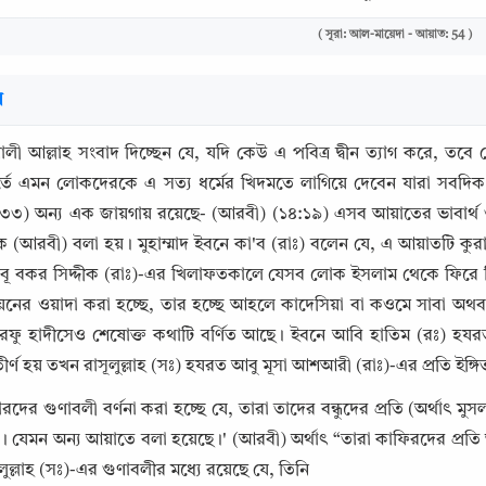
( সূরা: আল-মায়েদা - আয়াত: 54 )
র
ালী আল্লাহ সংবাদ দিচ্ছেন যে, যদি কেউ এ পবিত্র দ্বীন ত্যাগ করে, তব
্তে এমন লোকদেরকে এ সত্য ধর্মের খিদমতে লাগিয়ে দেবেন যারা সবদিক দ
৩) অন্য এক জায়গায় রয়েছে- (আরবী) (১৪:১৯) এসব আয়াতের ভাবার্থ ও
ে (আরবী) বলা হয়। মুহাম্মাদ ইবনে কা'ব (রাঃ) বলেন যে, এ আয়াতটি কুরাই
ূ বকর সিদ্দীক (রাঃ)-এর খিলাফতকালে যেসব লোক ইসলাম থেকে ফিরে গিয়
ের ওয়াদা করা হচ্ছে, তার হচ্ছে আহলে কাদেসিয়া বা কওমে সাবা অথবা
ারফু হাদীসেও শেষোক্ত কথাটি বর্ণিত আছে। ইবনে আবি হাতিম (রঃ) হযর
Copy
র্ণ হয় তখন রাসূলুল্লাহ (সঃ) হযরত আবু মূসা আশআরী (রাঃ)-এর প্রতি 
ারদের গুণাবলী বর্ণনা করা হচ্ছে যে, তারা তাদের বন্ধুদের প্রতি (অর্থাৎ মু
। যেমন অন্য আয়াতে বলা হয়েছে।' (আরবী) অর্থাৎ “তারা কাফিরদের প্রতি 
ুল্লাহ (সঃ)-এর গুণাবলীর মধ্যে রয়েছে যে, তিনি
