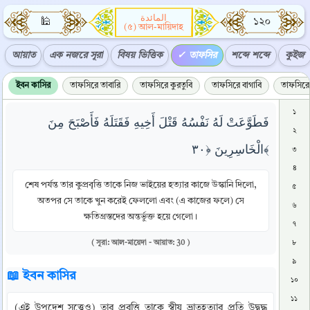
المائدة
🕌
১২০
(৫) আল-মায়িদাহ
আয়াত
এক নজরে সূরা
বিষয় ভিত্তিক
তাফসির
শব্দে শব্দে
কুইজ
ইবন কাসির
তাফসিরে তাবারি
তাফসিরে কুরতুবি
তাফসিরে বাগাবি
তাফসিরে 
১
فَطَوَّعَتْ لَهُ نَفْسُهُ قَتْلَ أَخِيهِ فَقَتَلَهُ فَأَصْبَحَ مِنَ
২
الْخَاسِرِينَ ﴿٣٠﴾
৩
৪
শেষ পর্যন্ত তার কুপ্রবৃত্তি তাকে নিজ ভাইয়ের হত্যার কাজে উস্কানি দিলো,
৫
অতপর সে তাকে খুন করেই ফেললো এবং (এ কাজের ফলে) সে
৬
ক্ষতিগ্রস্তদের অন্তর্ভুক্ত হয়ে গেলো।
৭
( সূরা: আল-মায়েদা - আয়াত: 30 )
৮
৯
📖 ইবন কাসির
১০
১১
(এই উপদেশ সত্ত্বেও) তার প্রবৃত্তি তাকে স্বীয় ভ্রাতৃহত্যার প্রতি উদ্বুদ্ধ 