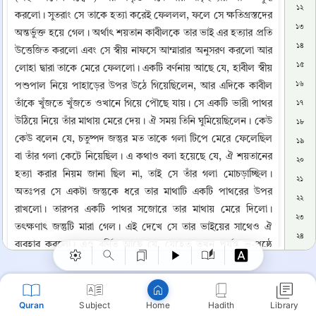
১২
করলো। সুতরাং সে তাকে হত্যা করেই ফেললল, ফলে সে ক্ষতিগ্রস্তদের 
১৩
অন্তর্ভুক্ত হয়ে গেল। অর্থাৎ শয়তান কাবীলকে তার ভাই এর হত্যার প্রতি 
১৪
উত্তেজিত করলো এবং সে স্বীয় নাফসে আম্মারার অনুসরণ করলো আর 
১৫
লোহা দ্বারা তাকে মেরে ফেললো। একটি বর্ণনায় আছে যে, হাবীল স্বীয় 
১৬
পশুপাল নিয়ে পাহাড়ের উপর উঠে গিয়েছিলেন, আর এদিকে কাবীল 
তাঁকে খুঁজতে খুঁজতে ওখানে গিয়ে পৌছে যায়। সে একটি ভারী পাথর 
১৭
উঠিয়ে নিয়ে তাঁর মাথায় মেরে দেয়। ঐ সময় তিনি ঘুমিয়েছিলেন। কেউ 
১৮
কেউ বলেন যে, চতুষ্পদ জন্তুর মত তাকে গলা টিপে মেরে ফেলেছিল 
১৯
বা তাঁর গলা কেটে নিয়েছিল। এ কথাও বলা হয়েছে যে, ঐ শয়তানের 
২০
হত্যা করার নিয়ম জানা ছিল না, তাই সে তাঁর গলা মোচড়াচ্ছিল। 
২১
Copy
অতঃপর সে একটা জন্তুকে ধরে তার মাথাটি একটি পাথরের উপর 
২২
রাখলো। তারপর একটি পাথর সজোরে তার মাথায় মেরে দিলো। 
২৩
তৎক্ষণাৎ জন্তুটি মারা গেল। এই দেখে সে তার ভাইয়ের সাথেও ঐ 
২৪
ব্যবহার করলো। এও বর্ণিত আছে যে, যেহেতু তখন পর্যন্ত ভূ-পৃষ্ঠে 
২৫
কোন হত্যাকাণ্ড সংঘটিত হয়নি, ফলে কাবীল কখনও বা তার ভাইয়ের 
২৬
চক্ষুগুলো বন্ধ করতো এবং কখনও বা থাপ্পড় ঘুষি মারতো। এই দেখে 
২৭
অভিশপ্ত ইবলীস তার কাছে এসে বললোঃ “একটা পাথর নিয়ে এসো 
Quran
Subject
Hadith
Library
Home
২৮
এবং তা দিয়ে তার মাথা থেতলিয়ে দাও।” সে তাই করলো। তখন সেই 