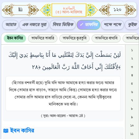
المائدة
🕌
১২০
(৫) আল-মায়িদাহ
আয়াত
এক নজরে সূরা
বিষয় ভিত্তিক
তাফসির
শব্দে শব্দে
কুইজ
ইবন কাসির
তাফসিরে তাবারি
তাফসিরে কুরতুবি
তাফসিরে বাগাবি
তাফসিরে 
১
لَئِنْ بَسَطْتَ إِلَيَّ يَدَكَ لِتَقْتُلَنِي مَا أَنَا بِبَاسِطٍ يَدِيَ إِلَيْكَ
২
لِأَقْتُلَكَ إِنِّي أَخَافُ اللَّهَ رَبَّ الْعَالَمِينَ ﴿٢٨﴾
৩
৪
(হিংসার বশবর্তী হয়ে) তুমি যদি আজ আমাকে হত্যা করার জন্যে আমার
৫
দিকে তোমার হাত বাড়াও, তাহলে আমি (কিন্তু) তোমাকে হত্যা করার জন্যে
৬
তোমার প্রতি আমার হাত বাড়িয়ে দেবো না, কেননা আমি সৃষ্টিকুলের
৭
মালিককে ভয় করি।
৮
( সূরা: আল-মায়েদা - আয়াত: 28 )
৯
১০
📖 ইবন কাসির
১১