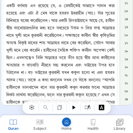
১২
একটি বর্ণনায় এও রয়েছে যে, এ মেষটিকেই জান্নাতে পালন করা 
১৩
হয়েছে এবং এটা ঐ মেষ যাকে হযরত ইবরাহীম (আঃ) তাঁর পুত্রের 
১৪
বিনিময়ে যবেহ করেছিলেন। আর একটি রিওয়াইয়াতে আছে যে, হাবীল 
১৫
স্বীয় জানোয়ারগুলির মধ্য হতে সবচেয়ে উত্তম ও প্রিয় জন্তু আল্লাহর 
নামে খুশী মনে কুরবানী করেছিলেন। পক্ষান্তরে কাবীল স্বীয় কৃষিভূমির 
১৬
অত্যন্ত নিকৃষ্ট মানের শস্য আল্লাহর নামে বের করেছিল, সেটাও আবার 
১৭
খুশী মনে বের করেনি। হাবীলের দৈহিক শক্তিও কাবীল অপেক্ষা বেশী 
১৮
ছিল। এতদসত্ত্বেও তিনি আল্লাহর ভয়ে ভীত হয়ে স্বীয় ভ্রাতা কাবীলের 
১৯
অত্যাচার ও বাড়বাড়ি নীরবে সহ্য করলেন এবং ভাইয়ের উপর হাত 
২০
উঠালেন না। বড় ভাইয়ের কুরবানী যখন ককূল হলো না এবং হযরত 
২১
Copy
আদম (আঃ) তাকে এ কথা বললেন তখন সে তাঁকে বললোঃ “আপনি 
২২
হাবীলকে ভালবাসেন বলে তার কুরবানী কবূল করবার জন্যে আল্লাহর 
২৩
নিকট প্রার্থনা করেছিলেন, ফলে তার কুরবানী ককূল হয়েছে।” এখন সে 
২৪
হাবীলকে হত্যা করে ফেলার দৃঢ় সংকল্প করে বসলো। সে সুযোগের 
২৫
অপেক্ষায় ছিল। একদিন ঘটনাক্রমে হাবীলের বাড়ী আসতে বিলম্ব হয়। 
২৬
তখন হযরত আদম (আঃ) তাকে ডেকে আনার জন্যে কাবীলকে প্রেরণ 
২৭
করেন। সে তখন গুপ্তভাবে একটা ছুরি নিয়ে বেরিয়ে পড়ে। পথেই 
Quran
Subject
Hadith
Library
Home
দু’ভাইয়ের সাক্ষাৎ ঘটে। তখন কাবীল তাকে বলেঃ “আমি তো তোমাকে 
২৮