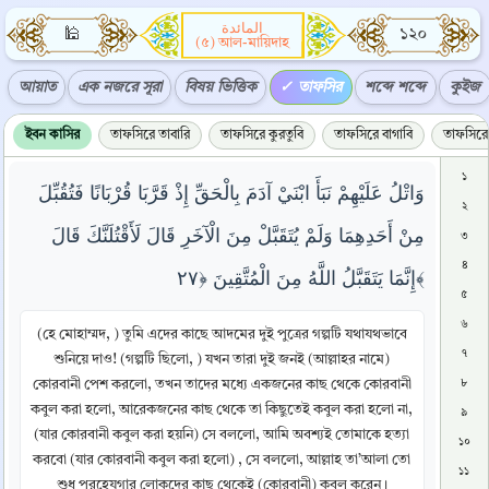
المائدة
🕌
১২০
(৫) আল-মায়িদাহ
আয়াত
এক নজরে সূরা
বিষয় ভিত্তিক
তাফসির
শব্দে শব্দে
কুইজ
ইবন কাসির
তাফসিরে তাবারি
তাফসিরে কুরতুবি
তাফসিরে বাগাবি
তাফসিরে 
১
وَاتْلُ عَلَيْهِمْ نَبَأَ ابْنَيْ آدَمَ بِالْحَقِّ إِذْ قَرَّبَا قُرْبَانًا فَتُقُبِّلَ
২
مِنْ أَحَدِهِمَا وَلَمْ يُتَقَبَّلْ مِنَ الْآخَرِ قَالَ لَأَقْتُلَنَّكَ قَالَ
৩
৪
إِنَّمَا يَتَقَبَّلُ اللَّهُ مِنَ الْمُتَّقِينَ ﴿٢٧﴾
৫
৬
(হে মোহাম্মদ, ) তুমি এদের কাছে আদমের দুই পুত্রের গল্পটি যথাযথভাবে
৭
শুনিয়ে দাও! (গল্পটি ছিলো, ) যখন তারা দুই জনই (আল্লাহর নামে)
কোরবানী পেশ করলো, তখন তাদের মধ্যে একজনের কাছ থেকে কোরবানী
৮
কবুল করা হলো, আরেকজনের কাছ থেকে তা কিছুতেই কবুল করা হলো না,
৯
(যার কোরবানী কবুল করা হয়নি) সে বললো, আমি অবশ্যই তোমাকে হত্যা
১০
করবো (যার কোরবানী কবুল করা হলো) , সে বললো, আল্লাহ তা’আলা তো
১১
শুধু পরহেযগার লোকদের কাছ থেকেই (কোরবানী) কবুল করেন।