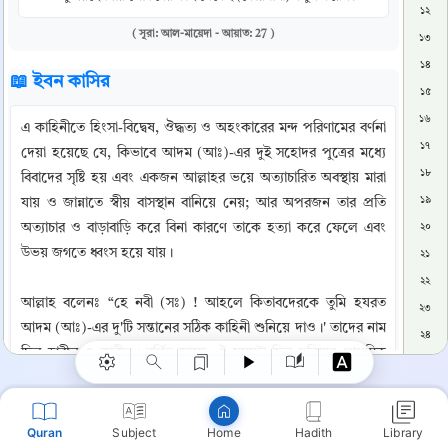
১২
( সূরা: আল-মায়েদা - আয়াত: 27 )
১৩
১৪
📖 ইবন কাসির
১৫
১৬
এ কাহিনীতে হিংসা-বিদ্বেষ, ঔদ্ধত্য ও অহংকারের মন্দ পরিণামের বর্ণনা 
১৭
দেয়া হয়েছে যে, কিভাবে আদম (আঃ)-এর দুই সহোদর পুত্রের মধ্যে 
১৮
বিবাদের সৃষ্টি হয় এবং একজন আল্লাহর ভয়ে অত্যাচারিত অবস্থায় মারা 
১৯
যায় ও জান্নাতে স্বীয় বাসস্থান বানিয়ে নেয়; আর অপরজন তার প্রতি 
অত্যাচার ও বাড়াবাড়ি করে বিনা কারণে তাকে হত্যা করে ফেলে এবং 
২০
উভয় জগতে ধ্বংস হয়ে যায়। 

২১
Copy
২২
আল্লাহ বলেনঃ “হে নবী (সঃ) ! আহলে কিতাবদেরকে তুমি হযরত 
২৩
আদম (আঃ)-এর দু'টি সন্তানের সঠিক কাহিনী শুনিয়ে দাও।' তাদের নাম 
২৪
ছিল হাবীল ও কাবীল। বর্ণিত আছে, ঐ সময়টা ছিল দুনিয়ার প্রাথমিক 
২৫
অবস্থা। তাই সেই সময় একই উদরে দুটো সন্তান জন্মগ্রহণ করতো। 
২৬
একটি ছেলে ও একটি মেয়ে। তখন একটি গর্ভের ছেলের সাথে আর 
২৭
একটি গর্ভের মেয়ের বিয়ে দিয়ে দেয়া হতো। হাবীলের যমজ বোন 
Quran
Subject
Hadith
Library
Home
২৮