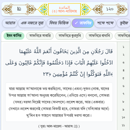
المائدة
🕌
১২০
(৫) আল-মায়িদাহ
আয়াত
এক নজরে সূরা
বিষয় ভিত্তিক
তাফসির
শব্দে শব্দে
কুইজ
ইবন কাসির
তাফসিরে তাবারি
তাফসিরে কুরতুবি
তাফসিরে বাগাবি
তাফসিরে 
১
قَالَ رَجُلَانِ مِنَ الَّذِينَ يَخَافُونَ أَنْعَمَ اللَّهُ عَلَيْهِمَا
২
ادْخُلُوا عَلَيْهِمُ الْبَابَ فَإِذَا دَخَلْتُمُوهُ فَإِنَّكُمْ غَالِبُونَ وَعَلَى
৩
৪
اللَّهِ فَتَوَكَّلُوا إِنْ كُنْتُمْ مُؤْمِنِينَ ﴿٢٣﴾
৫
৬
যারা আল্লাহ তা’আলাকে ভয় করছিলো, তাদের (এমন) দুজন লোক, যাদের
৭
উপর আল্লাহ তা’আলা অনুগ্রহ করেছিলেন, (এগিয়ে এসে) বললো, তোমরা
(সদর) দরজা দিয়েই তাদের (জনপদে) প্রবেশ করো, আর (একবার)
৮
সেখানে প্রবেশ করলেই তোমরা বিজয়ী হবে, তোমরা যদি (সত্যিকার অর্থে)
৯
মু’মিন হও তাহলে আল্লাহর উপরই ভরসা করো।
১০
১১
( সূরা: আল-মায়েদা - আয়াত: 23 )