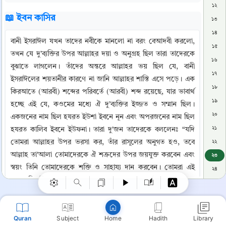
১২
📖 ইবন কাসির
১৩
১৪
বানী ইসরাঈল যখন তাদের নবীকে মানলো না বরং বেআদবী করলো, 
১৫
তখন যে দু’ব্যক্তির উপর আল্লাহর দয়া ও অনুগ্রহ ছিল তারা তাদেরকে 
১৬
বুঝাতে লাগলেন। তাঁদের অন্তরে আল্লাহর ভয় ছিল যে, বানী 
১৭
ইসরাঈলের শয়তানীর কারণে না জানি আল্লাহর শাস্তি এসে পড়ে। এক 
১৮
কিরআতে (আরবী) শব্দের পরিবর্তে (আরবী) শব্দ রয়েছে, যার ভাবার্থ 
১৯
হচ্ছে এই যে, কওমের মধ্যে ঐ দু’ব্যক্তির ইজ্জত ও সম্মান ছিল। 
২০
একজনের নাম ছিল হযরত ইউশা ইবনে নূন এবং অপরজনের নাম ছিল 
২১
হযরত কালিব ইবনে ইউফনা। তারা দু'জন তাদেরকে বললেনঃ “যদি 
Copy
তোমরা আল্লাহর উপর ভরসা কর, তাঁর রাসূলের অনুগত হও, তবে 
২২
আল্লাহ তা'আলা তোমাদেরকে ঐ শক্রদের উপর জয়যুক্ত করবেন এবং 
২৩
স্বয়ং তিনি তোমাদেরকে শক্তি ও সাহায্য দান করবেন। তোমরা এই 
২৪
শহরে বিজয়ী বেশে প্রবেশ করবে। তোমরা দরজা পর্যন্ত তো চল এবং 
২৫
দৃঢ় বিশ্বাস রাখ যে, বিজয় লাভ তোমাদেরই হবে।” ঐ কাপুরুষের দল 
২৬
তখন তাদের প্রথম উত্তরকে আরও মজবুত করে বললোঃ “এই 
২৭
Quran
Subject
Hadith
Library
প্রতাপশালী কওমের বিদ্যমানতায় আমরা একটি কদমও বাড়াতে পারবো 
Home
২৮