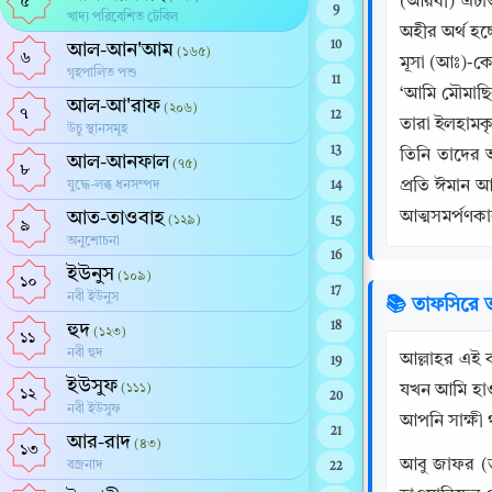
(আরবী) এটাও 
৫
9
খাদ্য পরিবেশিত টেবিল
অহীর অর্থ হচ
10
আল-আন'আম
(১৬৫)
৬
মূসা (আঃ)-কে
গৃহপালিত পশু
11
‘আমি মৌমাছি
আল-আ'রাফ
(২০৬)
৭
12
তারা ইলহামকৃ
উচু স্থানসমূহ
13
তিনি তাদের 
আল-আনফাল
(৭৫)
৮
প্রতি ঈমান 
যুদ্ধে-লব্ধ ধনসম্পদ
14
আত-তাওবাহ
আত্মসমর্পণকা
(১২৯)
15
৯
অনুশোচনা
16
ইউনুস
(১০৯)
১০
17
নবী ইউনুস
📚 তাফসিরে ত
হুদ
18
(১২৩)
১১
নবী হুদ
আল্লাহর এই বাণীর ব্যাখ্যা প্রসঙ্গে আলোচনা: {مُسْلِمُونَ
19
ইউসুফ
(১১১)
যখন আমি হাও
১২
20
নবী ইউসুফ
আপনি সাক্ষী 
21
আর-রাদ
(৪৩)
১৩
আবু জাফর (ত
বজ্রনাদ
22