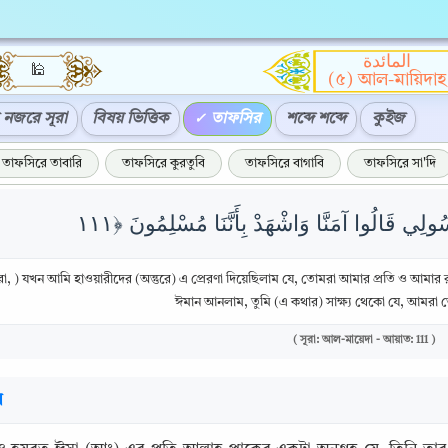
المائدة
🕌
(৫) আল-মায়িদাহ
নজরে সূরা
বিষয় ভিত্তিক
তাফসির
শব্দে শব্দে
কুইজ
তাফসিরে তাবারি
তাফসিরে কুরতুবি
তাফসিরে বাগাবি
তাফসিরে সা'দি
, ) যখন আমি হাওয়ারীদের (অন্তুরে) এ প্রেরণা দিয়েছিলাম যে, তোমরা আমার প্রতি ও আমা
ঈমান আনলাম, তুমি (এ কথার) সাক্ষ্য থেকো যে, আমরা
( সূরা: আল-মায়েদা - আয়াত: 111 )
র