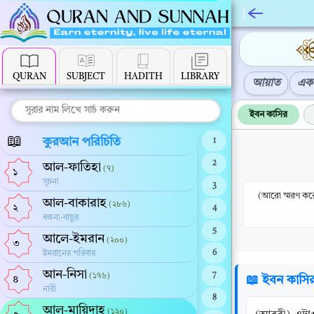
QURAN
SUBJECT
HADITH
LIBRARY
আয়াত
এক 
ইবন কাসির
📖
কুরআন পরিচিতি
1
2
আল-ফাতিহা
(৭)
১
সূচনা
3
(আরো স্মরণ করো
আল-বাকারাহ
(২৮৬)
২
4
বকনা-বাছুর
5
আলে-ইমরান
(২০০)
৩
ইমরানের পরিবার
6
আন-নিসা
(১৭৬)
7
📖 ইবন কাসি
৪
নারী
8
আল-মায়িদাহ
(১২০)