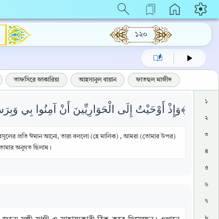
১২০
তাফসিরে জাকারিয়া
আহসানুল বায়ান
ফাতহুল মাজীদ
১
وَإِذْ أَوْحَيْتُ إِلَى الْحَوَارِيِّينَ أَنْ آمِنُوا بِي وَبِرَسُولِي قَالُوا آمَنَّا وَاشْهَدْ بِأَنَّنَا مُسْلِمُونَ ﴿١١١﴾
২
৩
র রসূলের প্রতি ঈমান আনো, তারা বললো (হে মালিক) , আমরা (তোমার উপর)
 তোমার অনুগত ছিলাম।
৪
৫
৬
৭
৮