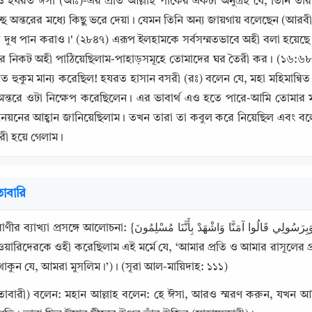
হযরত ঈসা (আঃ)-এর প্রতি আল্লাহ পাকের একটা অনুগ্রহ যে, তিনি তার জন
্ছে অন্তরের মধ্যে কিছু ভরে দেয়া। যেমন তিনি অন্য জায়গায় বলেছেন (আরব
 দুধ পান করাও।' (২৮৪৭) এরূপ ইলহামকে সর্বসম্মতভাবে অহী বলা হয়েছে
র নিকট অহী পাঠিয়েছিলাম-পাহাড়সমূহে তোমাদের ঘর তৈরী কর। (১৬:৬৮
ত হুকুম মান্য করেছিল! হযরত হাসান বসরী (রঃ) বলেন যে, মহা মহিমান্বি
অন্তরে ওটা নিক্ষেপ করেছিলেন। এর ভাবার্থ এও হতে পারে-আমি তোমার 
আনয়নের আহ্বান জানিয়েছিলাম। তখন তারা তা কবুল করে নিয়েছিল এবং ব
রী হয়ে গেলাম।
াবারি
Copy
وَإِذْ أَوْحَيْتُ إِلَى الْحَوَارِيِّينَ أَنْ آمِنُوا بِي وَبِرَسُولِي قَالُوا آمَنَّا وَاشْهَدْ بِأَنَّنَا } (এবং স্মরণ করুন, 
য়ারিদেরকে ওহী করেছিলাম এই মর্মে যে, ‘আমার প্রতি ও আমার রাসূলের
থাকুন যে, আমরা মুসলিম।’)। (সূরা আল-মায়িদাহ: ১১১)
াবারী) বলেন: মহান আল্লাহ বলেন: হে ঈসা, আরও স্মরণ করুন, যখন আমি ন