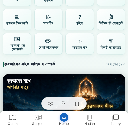
কুরআন
📘
📝
❓
🎬
কুরআন ডিকশনারি
তাফসীর
কুইজ
ভিডিও শর্ট জেনারেট
🖼️
🤲
✨
📅
ওয়ালপ্যাপার
দোয়া কালেকশন
আল্লাহর নাম
হিজরী ক্যালেন্ডার
জেনারেট
কুরআনের সাথে আপনার সম্পর্ক
এই মাসের স্কোর
Copy
কুরআনের সাথে
আপনার যাত্রা
ডিটেইলস ›
Quran
Subject
Hadith
Library
Home