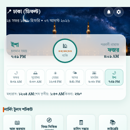
কুরআন ও সুন্নাহ - ইসলামিক জ্ঞানচর্চার কেন্দ্রীয় ড্যাশবো
📍 ঢাকা (ডিফল্ট)
২৪ সফর ১৪৪৮ হিজরি • ০৭ আগস্ট ২০২৬
ইশা
পরবর্তী নামাজ
🕌
ফজর
চলমান সময়
০০:০০:০০
বাকি
৪:০৯ AM
৭:৫৯ PM
🌙
🌅
☀️
🌤️
🌇
🌙
ফজর
সূর্যোদয়
যোহর
আসর
মাগরিব
ইশা
৪:০৯ AM
৫:৩০ AM
১২:০৪ PM
৪:৪১ PM
৬:৩৮ PM
৭:৫৯ PM
মধ্যরাত:
১২:০৪ AM
শেষ তৃতীয়:
১:৫৩ AM
কিবলা:
২৭৮°
লার্নিং টুলস শর্টকাট
🧭
📖
🧾
📚
বিষয় ভিত্তিক
আল কুরআন
হাদিস সম্ভার
লাইব্রেরি