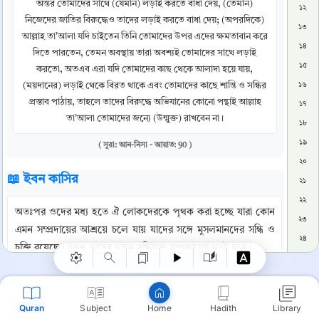
অন্তর তোমাদের সাথে (যেমনি) লড়াই করতে বাধা দেয়, (তেমনি)
১২
নিজেদের জাতির বিরুদ্ধেও তাদের লড়াই করতে বাধা দেয়; (অপরদিকে)
১৩
আল্লাহ তা’আলা যদি চাইতেন তিনি তোমাদের উপর এদের ক্ষমতাবান করে
১৪
দিতে পারতেন, তেমন অবস্থায় তারা অবশ্যই তোমাদের সাথে লড়াই
১৫
করতো, অতএব এরা যদি তোমাদের কাছ থেকে আলাদা হয়ে যায়,
(ময়দানের) লড়াই থেকে বিরত থাকে এবং তোমাদের কাছে শান্তি ও সন্ধির
১৬
প্রস্তাব পাঠায়, তাহলে তাদের বিরুদ্ধে অভিযানের কোনো পন্থাই আল্লাহ
১৭
তা’আলা তোমাদের জন্যে (উন্মুক্ত) রাখবেন না।
১৮
১৯
( সূরা: আন-নিসা - আয়াত: 90 )
২০
📖 ইবন কাসির
২১
Copy
২২
অতঃপর ওদের মধ্য হতে ঐ লোকদেরকে পৃথক করা হচ্ছে যারা কোন 
২৩
এমন সম্প্রদায়ের আশ্রয়ে চলে যায় যাদের সঙ্গে মুসলমানদের সন্ধি ও 
২৪
চুক্তি রয়েছে। তখন তাদের হুকুম সন্ধিযুক্ত সম্প্রদায়ের মতই হবে।
২৫
সুরাকাহ্ ইবনে মালিক মুদলেজী বলে-বদর ও উহুদ যুদ্ধে যখন 
২৬
মুসলমানেরা জয়যুক্ত হয় এবং আশে-পাশের লোকদের মধ্যে ইসলাম 
২৭
Quran
Subject
Hadith
Library
Home
ভালভাবে ছড়িয়ে পড়ে তখন আমি জানতে পারি যে, রাসূলুল্লাহ (সঃ) 
২৮