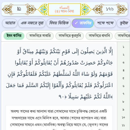
النساء
🕌
১৭৬
(৪) আন-নিসা
আয়াত
এক নজরে সূরা
বিষয় ভিত্তিক
তাফসির
শব্দে শব্দে
কুইজ
ইবন কাসির
তাফসিরে তাবারি
তাফসিরে কুরতুবি
তাফসিরে বাগাবি
তাফসিরে 
১
إِلَّا الَّذِينَ يَصِلُونَ إِلَى قَوْمٍ بَيْنَكُمْ وَبَيْنَهُمْ مِيثَاقٌ أَوْ
২
جَاءُوكُمْ حَصِرَتْ صُدُورُهُمْ أَنْ يُقَاتِلُوكُمْ أَوْ يُقَاتِلُوا
৩
৪
قَوْمَهُمْ وَلَوْ شَاءَ اللَّهُ لَسَلَّطَهُمْ عَلَيْكُمْ فَلَقَاتَلُوكُمْ فَإِنِ
৫
اعْتَزَلُوكُمْ فَلَمْ يُقَاتِلُوكُمْ وَأَلْقَوْا إِلَيْكُمُ السَّلَمَ فَمَا جَعَلَ
৬
৭
اللَّهُ لَكُمْ عَلَيْهِمْ سَبِيلًا ﴿٩٠﴾
৮
৯
অবশ্য তাদের কথা আলাদা যারা তোমাদের সাথে চুক্তিবদ্ধ কোনো একটি
১০
সম্প্রদায়ের সাথে এসে মিলিত হবে, আবার (তাদের ব্যাপারও নয়) যারা
তোমাদের সামনে এমন (মানসিক) অবস্থা নিয়ে আসে যে, (মূলত) তাদের
১১