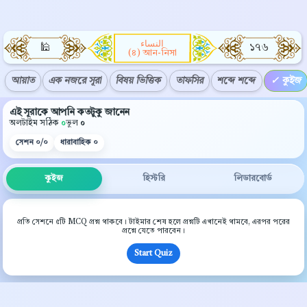
النساء
🕌
১৭৬
(৪) আন-নিসা
আয়াত
এক নজরে সূরা
বিষয় ভিত্তিক
তাফসির
শব্দে শব্দে
কুইজ
এই সূরাকে আপনি কতটুকু জানেন
অলটাইম সঠিক
০
ভুল
০
সেশন
০/০
ধারাবাহিক
০
কুইজ
হিস্টরি
লিডারবোর্ড
প্রতি সেশনে ৫টি MCQ প্রশ্ন থাকবে। টাইমার শেষ হলে প্রশ্নটি এখানেই থামবে, এরপর পরের
প্রশ্নে যেতে পারবেন।
Start Quiz