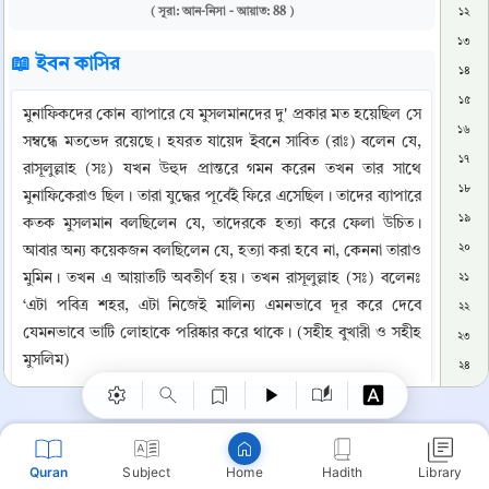
( সূরা: আন-নিসা - আয়াত: 88 )
১২
১৩
📖 ইবন কাসির
১৪
১৫
মুনাফিকদের কোন ব্যাপারে যে মুসলমানদের দু' প্রকার মত হয়েছিল সে 
১৬
সম্বন্ধে মতভেদ রয়েছে। হযরত যায়েদ ইবনে সাবিত (রাঃ) বলেন যে, 
১৭
রাসূলুল্লাহ (সঃ) যখন উহুদ প্রান্তরে গমন করেন তখন তার সাথে 
১৮
মুনাফিকেরাও ছিল। তারা যুদ্ধের পূর্বেই ফিরে এসেছিল। তাদের ব্যাপারে 
১৯
কতক মুসলমান বলছিলেন যে, তাদেরকে হত্যা করে ফেলা উচিত। 
২০
আবার অন্য কয়েকজন বলছিলেন যে, হত্যা করা হবে না, কেননা তারাও 
মুমিন। তখন এ আয়াতটি অবতীর্ণ হয়। তখন রাসূলুল্লাহ (সঃ) বলেনঃ 
২১
Copy
‘এটা পবিত্র শহর, এটা নিজেই মালিন্য এমনভাবে দূর করে দেবে 
২২
যেমনভাবে ভাটি লোহাকে পরিষ্কার করে থাকে। (সহীহ বুখারী ও সহীহ 
২৩
মুসলিম)
২৪
২৫
মুহাম্মাদ ইবনে ইসহাক (রঃ) উহুদ যুদ্ধের ঘটনা সম্বন্ধে বলেন যে, 
২৬
উহুদের যুদ্ধে মুসলমানদের মোট সৈন্যসংখ্যা ছিল এক হাজার। 
আবদুল্লাহ ইবনে উবাই ইবনে সাল তিনশ লোককে সঙ্গে নিয়ে ফিরে 
২৭
Quran
Subject
Hadith
Library
Home
এসেছিল এবং রাসূলুল্লাহ (সঃ)-এর সঙ্গে সাতশ জন রয়ে গিয়েছিলেন। 
২৮