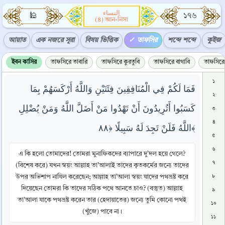
النساء
🕌
১৭৬
(৪) আন-নিসা
আয়াত
এক নজরে সূরা
বিষয় ভিত্তিক
তাফসির
শব্দে শব্দে
কুইজ
ইবন কাসির
তাফসিরে তাবারি
তাফসিরে কুরতুবি
তাফসিরে বাগাবি
তাফসিরে 
১
فَمَا لَكُمْ فِي الْمُنَافِقِينَ فِئَتَيْنِ وَاللَّهُ أَرْكَسَهُمْ بِمَا
২
كَسَبُوا أَتُرِيدُونَ أَنْ تَهْدُوا مَنْ أَضَلَّ اللَّهُ وَمَنْ يُضْلِلِ
৩
৪
اللَّهُ فَلَنْ تَجِدَ لَهُ سَبِيلًا ﴿٨٨﴾
৫
৬
এ কি হলো তোমাদের! তোমরা মুনাফিকদের ব্যাপারে দু’দল হয়ে গেলে?
৭
(বিশেষ করে) যখন স্বয়ং আল্লাহ তা’আলাই তাদের কৃতকর্মের জন্যে তাদের
উপর অভিশাপ নাযিল করেছেন; আল্লাহ তা’আলা স্বয়ং যাদের পথভ্রষ্ট করে
৮
দিয়েছেন তোমরা কি তাদের সঠিক পথে আনতে চাও? (বস্তুত) আল্লাহ
৯
তা’আলা যাকে পথভ্রষ্ট করেন তার (হেদায়াতের) জন্যে তুমি কোনো পথই
১০
(খুঁজে) পাবে না।
১১