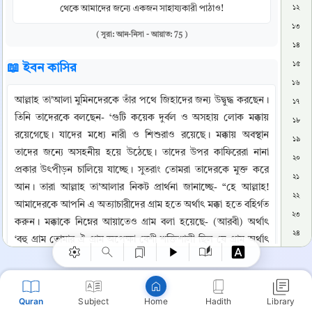
থেকে আমাদের জন্যে একজন সাহায্যকারী পাঠাও!
১২
১৩
( সূরা: আন-নিসা - আয়াত: 75 )
১৪
১৫
📖 ইবন কাসির
১৬
আল্লাহ তা'আলা মুমিনদেরকে তাঁর পথে জিহাদের জন্য উদ্বুদ্ধ করছেন। 
১৭
তিনি তাদেরকে বলছেন- ‘গুটি কয়েক দুর্বল ও অসহায় লোক মক্কায় 
১৮
রয়েগেছে। যাদের মধ্যে নারী ও শিশুরাও রয়েছে। মক্কায় অবস্থান 
১৯
তাদের জন্যে অসহনীয় হয়ে উঠেছে। তাদের উপর কাফিরেরা নানা 
২০
প্রকার উৎপীড়ন চালিয়ে যাচ্ছে। সুতরাং তোমরা তাদেরকে মুক্ত করে 
২১
Copy
আন। তারা আল্লাহ তা'আলার নিকট প্রার্থনা জানাচ্ছে- “হে আল্লাহ! 
২২
আমাদেরকে আপনি এ অত্যাচারীদের গ্রাম হতে অর্থাৎ মক্কা হতে বহির্গত 
২৩
করুন। মক্কাকে নিম্নের আয়াতেও গ্রাম বলা হয়েছে- (আরবী) অর্থাৎ 
২৪
‘বহু গ্রাম তোমার ঐ গ্রাম অপেক্ষা বেশী শক্তিশালী ছিল যে গ্রাম অর্থাৎ 
২৫
গ্রামবাসী তোমাকে বের করে দিয়েছে।'(৪৭:১৩) ঐ দুর্বল লোকেরা 
২৬
মক্কার কাফিরদের অত্যাচারের অভিযোগ পেশ করছে এবং সাথে সাথে 
২৭
স্বীয় প্রার্থনায় বলছে- “হে আমাদের প্রভু! আপনার পক্ষ হতে আপনি 
Quran
Subject
Hadith
Library
Home
আমাদের জন্যে পৃষ্ঠপোষক ও সাহায্যকারী নির্বাচন করুন। 
২৮