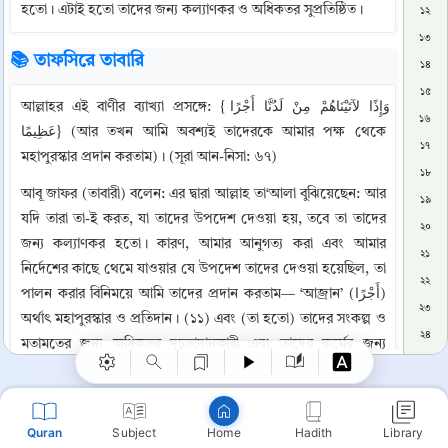
হতো। এটাই হতো তাদের জন্য কল্যাণকর ও অধিকতর সুপ্রতিষ্ঠিত।
১২
১৩
📚 তাফসিরে তাবারি
১৪
১৫
আল্লাহর এই বাণীর ব্যাখ্যা প্রসঙ্গে: {وَإِذًا لآتَيْنَاهُمْ مِنْ لَدُنَّا أَجْرًا 
১৬
عَظِيمًا} (আর তখন আমি অবশ্যই তাদেরকে আমার পক্ষ থেকে 
১৭
মহাপুরস্কার প্রদান করতাম)। (সূরা আন-নিসা: ৬৭)
১৮
আবূ জাফর (তাবারী) বলেন: এর দ্বারা আল্লাহ তা‘আলা বুঝিয়েছেন: আর 
১৯
যদি তারা তা-ই করত, যা তাদের উপদেশ দেওয়া হয়, তবে তা তাদের 
২০
জন্য কল্যাণকর হতো। কারণ, আমার আনুগত্য করা এবং আমার 
২১
Copy
নির্দেশের কাছে থেমে যাওয়ার যে উপদেশ তাদের দেওয়া হয়েছিল, তা 
২২
পালন করার বিনিময়ে আমি তাদের প্রদান করতাম— ‘আজ্রান’ (أَجْرًا) 
২৩
অর্থাৎ মহাপুরস্কার ও প্রতিদান। (১১) এবং (তা হতো) তাদের সংকল্প ও 
২৪
মতামতের জন্য অধিকতর দৃঢ়তাদানকারী এবং তাদের কর্মের জন্য 
২৫
অধিকতর শক্তিশালী। এবং আমি তাদেরকে সরল পথে পরিচালিত 
২৬
করতাম—অর্থাৎ এমন পথ, যাতে কোনো বক্রতা নেই। আর তা হলো 
২৭
আল্লাহর প্রতিষ্ঠিত দীন, যা তিনি তাঁর বান্দাদের জন্য মনোনীত করেছেন 
Quran
Subject
Hadith
Library
Home
এবং বিধান হিসেবে দিয়েছেন। আর সেটিই হলো ইসলাম। (১২)
২৮