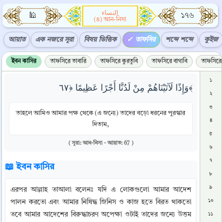
النساء
🕌
১৭৬
(৪) আন-নিসা
আয়াত
এক নজরে সূরা
বিষয় ভিত্তিক
তাফসির
শব্দে শব্দে
কুইজ
ইবন কাসির
তাফসিরে তাবারি
তাফসিরে কুরতুবি
তাফসিরে বাগাবি
তাফসিরে 
১
وَإِذًا لَآتَيْنَاهُمْ مِنْ لَدُنَّا أَجْرًا عَظِيمًا ﴿٦٧﴾
২
৩
তাহলে আমিও আমার পক্ষ থেকে (এ জন্যে) তাদের বড়ো ধরনের পুরস্কার
৪
দিতাম,
৫
( সূরা: আন-নিসা - আয়াত: 67 )
৬
৭
📖 ইবন কাসির
৮
৯
এরপর আল্লাহ তাআলা বলেনঃ যদি এ লোকগুলো আমার আদেশ 
১০
পালন করতো এবং আমার নিষিদ্ধ জিনিস ও কাজ হতে বিরত থাকতো 
তবে আমার আদেশের বিরুদ্ধাচরণ অপেক্ষা ওটাই তাদের জন্যে উত্তম 
১১