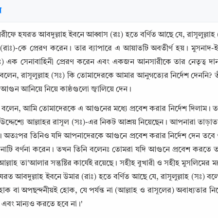
র
শরীফে হযরত আবদুল্লাহ ইবনে আব্বাস (রঃ) হতে বর্ণিত আছে যে, রাসূলুল্লা
 (রাঃ)-কে প্রেরণ করেন। তার ব্যাপারে এ আয়াতটি অবতীর্ণ হয়। মুসনা
 (সঃ) এক সেনাবাহিনী প্রেরণ করেন এবং একজন আনসারীকে তার নেতৃত্ব দ
ে বলেন, রাসূলুল্লাহ (সঃ) কি তোমাদেরকে আমার আনুগত্যের নির্দেশ দেননি? ত
গুন আনিয়ে নিয়ে কাষ্ঠগুলো জ্বালিয়ে দেন।
 বলেন, আমি তোমাদেরকে এ আগুনের মধ্যে প্রবেশ করার নির্দেশ দিলাম। ত
 উদ্দেশ্যে আল্লাহর রাসূল (সঃ)-এর নিকট আশ্রয় নিয়েছেন। আপনারা তাড়াতাড
ন। অতঃপর তিনিও যদি আপনাদেরকে আগুনে প্রবেশ করার নির্দেশ দেন তবে ও
নাটি বর্ণনা করেন। তখন তিনি বলেনঃ তোমরা যদি আগুনে প্রবেশ করত
Copy
 আল্লাহ তা'আলার সন্তুষ্টির কার্যেই রয়েছে। সহীহ বুখারী ও সহীহ মুসলিমে
রত আবদুল্লাহ ইবনে উমার (রাঃ) হতে বর্ণিত আছে যে, রাসূলুল্লাহ (সঃ) বল
হোক বা অপছন্দনীয়ই হোক, যে পর্যন্ত না (আল্লাহ ও রাসূলের) অবাধ্যতার নির
 এবং মান্যও করতে হবে না।'