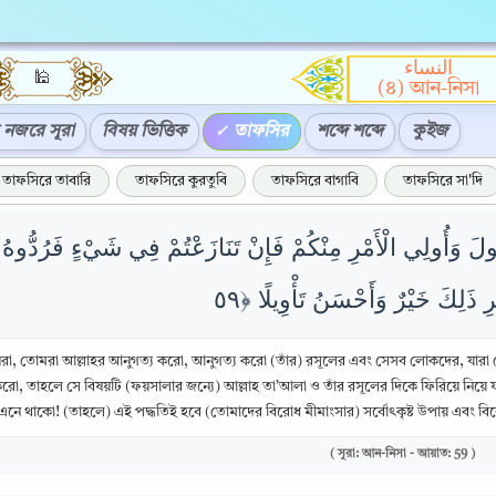
النساء
🕌
(৪) আন-নিসা
নজরে সূরা
বিষয় ভিত্তিক
তাফসির
শব্দে শব্দে
কুইজ
তাফসিরে তাবারি
তাফসিরে কুরতুবি
তাফসিরে বাগাবি
তাফসিরে সা'দি
سُولَ وَأُولِي الْأَمْرِ مِنْكُمْ فَإِنْ تَنَازَعْتُمْ فِي شَيْءٍ فَرُدُّوهُ إ
েরা, তোমরা আল্লাহর আনুগত্য করো, আনুগত্য করো (তাঁর) রসূলের এবং সেসব লোকদের, যারা 
ো, তাহলে সে বিষয়টি (ফয়সালার জন্যে) আল্লাহ তা’আলা ও তাঁর রসূলের দিকে ফিরিয়ে নিয়ে য
এনে থাকো! (তাহলে) এই পদ্ধতিই হবে (তোমাদের বিরোধ মীমাংসার) সর্বোৎকৃষ্ট উপায় এবং বিরোধপ
( সূরা: আন-নিসা - আয়াত: 59 )