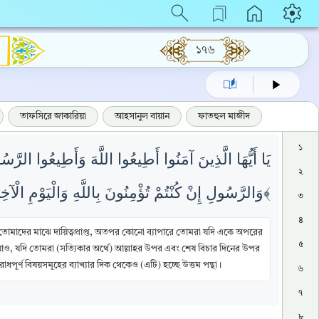
১৭৬
তাফসিরে জাকারিয়া
আহসানুল বায়ান
ফাতহুল মাজীদ
১
يَا أَيُّهَا الَّذِينَ آمَنُوا أَطِيعُوا اللَّهَ وَأَطِيعُوا الرَّ
২
وَالرَّسُولِ إِنْ كُنْتُمْ تُؤْمِنُونَ بِاللَّهِ وَالْيَوْمِ الْآخِرِ ذَلِكَ خَيْرٌ وَأَحْسَنُ تَأْوِيلًا ﴿٥٩﴾
৩
৪
তোমাদের মাঝে দায়িত্বপ্রাপ্ত, অতপর কোনো ব্যাপারে তোমরা যদি একে অপরের
৫
াও, যদি তোমরা (সত্যিকার অর্থে) আল্লাহর উপর এবং শেষ বিচার দিনের উপর
ূর্ণ বিষয়সমূহের ব্যাখ্যার দিক থেকেও (এটি) হচ্ছে উত্তম পন্থা।
৬
৭
৮