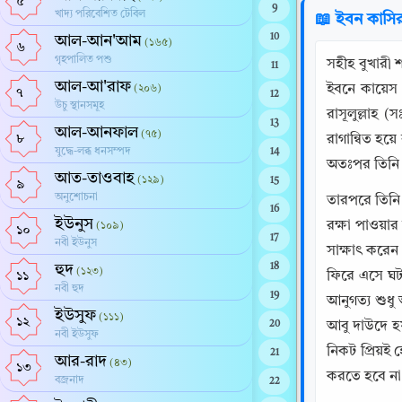
৫
9
খাদ্য পরিবেশিত টেবিল
📖 ইবন কাসি
10
আল-আন'আম
(১৬৫)
৬
গৃহপালিত পশু
সহীহ বুখারী 
11
আল-আ'রাফ
ইবনে কায়েস
(২০৬)
৭
12
উচু স্থানসমূহ
রাসূলুল্লাহ
13
আল-আনফাল
(৭৫)
৮
রাগান্বিত হয়
যুদ্ধে-লব্ধ ধনসম্পদ
14
অতঃপর তিনি আ
আত-তাওবাহ
(১২৯)
15
৯
অনুশোচনা
তারপরে তিনি
16
ইউনুস
রক্ষা পাওয়ার
(১০৯)
১০
17
নবী ইউনুস
সাক্ষাৎ করে
হুদ
18
(১২৩)
ফিরে এসে ঘট
১১
নবী হুদ
19
আনুগত্য শুধু
ইউসুফ
(১১১)
১২
20
আবু দাউদে হয
নবী ইউসুফ
নিকট প্রিয়ই 
21
আর-রাদ
(৪৩)
১৩
করতে হবে না
বজ্রনাদ
22