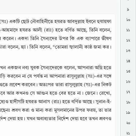
৯
১০
হ (সঃ) একটি ছোট নৌবাহিনীতে হযরত আবদুল্লাহ ইবনে হুযায়ফা 
দ-ই-আহমাদে হযরত আলী (রাঃ) হতে বর্ণিত আছে, তিনি বলেন, 
১১
ান করেন। একদা তিনি সৈন্যদের উপর কি এক ব্যাপারে ভীষণ 
১২
াঁরা বলেন, হ্যা। তিনি বলেন, “তোমরা জ্বালানী কাষ্ঠ জমা কর। 
১৩
১৪
খন একজন নব্য যুবক সৈন্যদেরকে বলেন, আপনারা অগ্নি হতে 
১৫
়ি করবেন না যে পর্যন্ত না আপনারা রাসূলুল্লাহ (সঃ)-এর সঙ্গে 
১৬
তে প্রবেশ করবেন। অতঃপর তারা রাসূলুল্লাহ (সঃ)-এর নিকট 
১৭
ে তবে আর কখনও সে আগুন হতে বের হতে না। জেনে। রেখো, 
র মধ্যেও হাদীসটি হযরত আনাস (রাঃ) হতে বর্ণিত আছে। সুনান-ই-
১৮
েছেনঃ শ্রবণ করা ও মান্য করা মুসলমানের উপর ফরয়, তা তার 
১৯
্দেশ দেয়া হয়। যখন অবাধ্যতার নির্দেশ দেয়া হবে তখন শ্রবণও 
২০
২১