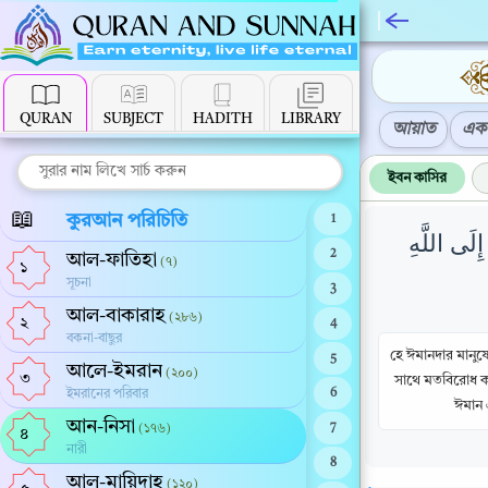
QURAN
SUBJECT
HADITH
LIBRARY
আয়াত
এক 
ইবন কাসির
📖
কুরআন পরিচিতি
1
ِلَى اللَّهِ
2
আল-ফাতিহা
(৭)
১
সূচনা
3
আল-বাকারাহ
(২৮৬)
২
4
বকনা-বাছুর
হে ঈমানদার মানুষ
5
আলে-ইমরান
(২০০)
৩
সাথে মতবিরোধ কর
ইমরানের পরিবার
6
ঈমান 
আন-নিসা
(১৭৬)
7
৪
নারী
8
আল-মায়িদাহ
(১২০)