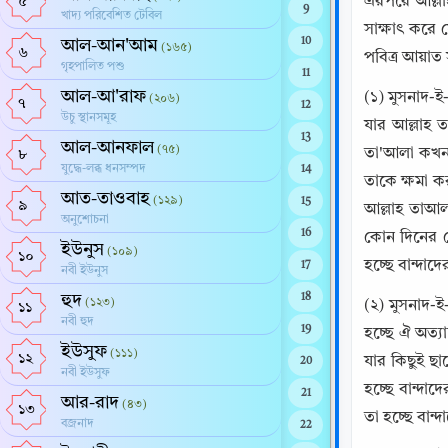
এরপরে আল্লাহ
৫
9
খাদ্য পরিবেশিত টেবিল
সাক্ষাৎ করে 
10
আল-আন'আম
(১৬৫)
৬
পবিত্র আয়াত 
গৃহপালিত পশু
11
আল-আ'রাফ
(১) মুসনাদ-ই
(২০৬)
৭
12
উচু স্থানসমূহ
যার আল্লাহ ত
13
আল-আনফাল
(৭৫)
তা'আলা কখনও 
৮
যুদ্ধে-লব্ধ ধনসম্পদ
14
তাকে ক্ষমা কর
আত-তাওবাহ
(১২৯)
15
৯
আল্লাহ তাআলা
অনুশোচনা
16
কোন দিনের রো
ইউনুস
(১০৯)
১০
হচ্ছে বান্দাদ
17
নবী ইউনুস
হুদ
18
(১২৩)
(২) মুসনাদ-ই
১১
নবী হুদ
19
হচ্ছে ঐ অত্যা
ইউসুফ
(১১১)
১২
যার কিছুই ছাড
20
নবী ইউসুফ
হচ্ছে বান্দা
21
আর-রাদ
(৪৩)
১৩
তা হচ্ছে বান
বজ্রনাদ
22