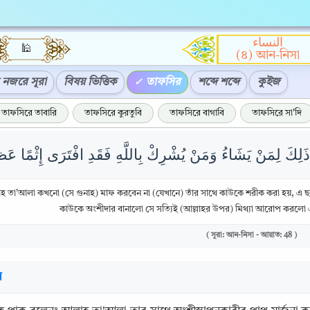
النساء
🕌
(৪) আন-নিসা
নজরে সূরা
বিষয় ভিত্তিক
তাফসির
শব্দে শব্দে
কুইজ
তাফসিরে তাবারি
তাফসিরে কুরতুবি
তাফসিরে বাগাবি
তাফসিরে সা'দি
লাহ তা’আলা কখনো (সে গুনাহ) মাফ করবেন না (যেখানে) তাঁর সাথে কাউকে শরীক করা হয়, এ ছাড়া অ
কাউকে অংশীদার বানালো সে সত্যিই (আল্লাহর উপর) মিথ্যা আরোপ করলো
( সূরা: আন-নিসা - আয়াত: 48 )
র