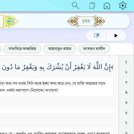
১৭৬
তাফসিরে জাকারিয়া
আহসানুল বায়ান
ফাতহুল মাজীদ
১
إِنَّ اللَّهَ لَا يَغْفِرُ أَنْ يُشْرَكَ بِهِ وَيَغْفِرُ مَا دُونَ ذَلِكَ لِمَنْ يَشَاءُ وَمَنْ يُشْرِكْ بِاللَّهِ فَقَدِ افْتَرَى إِثْمًا عَظِيمًا ﴿٤٨﴾
২
৩
ন্য সব গুনাহ তিনি যাকে ইচ্ছা ক্ষমা করে দেন, যে ব্যক্তি আল্লাহর সাথে
 এবং একটা মহাপাপে (নিজেকে) জড়ালো!
৪
৫
৬
৭
৮