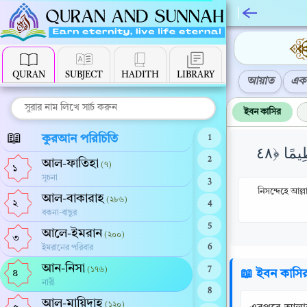
QURAN
SUBJECT
HADITH
LIBRARY
আয়াত
এক 
ইবন কাসির
📖
কুরআন পরিচিতি
1
2
আল-ফাতিহা
(৭)
১
সূচনা
3
নিসন্দেহে আল্
আল-বাকারাহ
(২৮৬)
২
4
বকনা-বাছুর
5
আলে-ইমরান
(২০০)
৩
ইমরানের পরিবার
6
আন-নিসা
(১৭৬)
7
📖 ইবন কাসি
৪
নারী
8
আল-মায়িদাহ
(১২০)