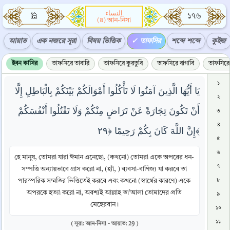
النساء
🕌
১৭৬
(৪) আন-নিসা
আয়াত
এক নজরে সূরা
বিষয় ভিত্তিক
তাফসির
শব্দে শব্দে
কুইজ
ইবন কাসির
তাফসিরে তাবারি
তাফসিরে কুরতুবি
তাফসিরে বাগাবি
তাফসিরে 
১
يَا أَيُّهَا الَّذِينَ آمَنُوا لَا تَأْكُلُوا أَمْوَالَكُمْ بَيْنَكُمْ بِالْبَاطِلِ إِلَّا
২
أَنْ تَكُونَ تِجَارَةً عَنْ تَرَاضٍ مِنْكُمْ وَلَا تَقْتُلُوا أَنْفُسَكُمْ
৩
৪
إِنَّ اللَّهَ كَانَ بِكُمْ رَحِيمًا ﴿٢٩﴾
৫
৬
হে মানুষ, তোমরা যারা ঈমান এনেছো, (কখনো) তোমরা একে অপরের ধন-
৭
সম্পত্তি অন্যায়ভাবে গ্রাস করো না, (হ্যাঁ, ) ব্যবসা-বাণিজ্য যা করবে তা
পারস্পরিক সম্মতির ভিত্তিতেই করবে এবং কখনো (স্বার্থের কারণে) একে
৮
অপরকে হত্যা করো না, অবশ্যই আল্লাহ তা’আলা তোমাদের প্রতি
৯
মেহেরবান।
১০
১১
( সূরা: আন-নিসা - আয়াত: 29 )