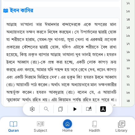
১২
📖 ইবন কাসির
১৩
১৪
আল্লাহ তা'আলা তার ঈমানদার বান্দাদেরকে একে অপরের মাল 
১৫
অন্যায়ভাবে ভক্ষণ করতে নিষেধ করছেন। সে উপার্জনের দ্বারাই হোক 
১৬
যা শরীয়তে হারাম, যেমন-সুদ খাওয়া, জুয়া খেলা বা এরকমই প্রত্যেক 
১৭
প্রকারের কৌশলের দ্বারাই হোক, যদিও এটাকে শরীয়তে বৈধ রাখা 
১৮
হয়েছে, কিন্তু প্রকৃত ব্যাপার আল্লাহ তাআলা খুব ভালই জানেন। হযরত 
১৯
ইবনে আব্বাস (রাঃ)-কে প্রশ্ন করা হচ্ছে, একটি লোক কাপড় ক্রয় 
২০
করছে এবং বলছে, আমার যদি পছন্দ হয় তবে রেখে দেব, নচেৎ কাপড় 
২১
এবং একটি দিরহাম ফিরিয়ে দেব'। এর হুকুম কি? হযরত ইবনে আব্বাস 
Copy
(রাঃ) আয়াতটি পাঠ করেন। অর্থাৎ তাকে অন্যায়ভাবে মাল ভক্ষণকারীর 
২২
অন্তর্ভুক্ত করেন। হযরত আবদুল্লাহ (রাঃ) বলেন যে, এ আয়াতটি 
২৩
‘মুহাকাম’ অর্থাৎ রহিত নয়। এটা কিয়ামত পর্যন্ত রহিত হতে পারে না। 
২৪
হযরত আবদুল্লাহ (রাঃ) হতেই বর্ণিত আছে যে, যখন এ আয়াতটি 
২৫
অবতীর্ণ হয় তখন মুসলমানগণ একে অপরের মাল ভক্ষণ করা পরিত্যাগ 
২৬
করেন। যার ফলে (আরবী) (৪৮:১৭) আয়াতটি অবতীর্ণ হয়। তিজারাতান 
২৭
Quran
Subject
Hadith
Library
শব্দটিকে তিজারাতুনও পড়া হয়েছে। এটি (আরবী) যেমন বলা 
Home
২৮