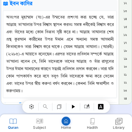
📖 ইবন কাসির
১২
১৩
অতঃপর মুহাম্মাদ (সঃ)-এর উম্মতের প্রশংসা করা হচ্ছে যে, তারা 
১৪
আল্লাহ তা'আলার উপর বিশ্বাস স্থাপন করতঃ সমস্ত নবীকেই বিশ্বাস করে 
১৫
এবং তাঁদের মধ্যে কোন ভিন্নতা সৃষ্টি করে না। আল্লাহ তাআলার শেষ 
১৬
গ্রন্থ কুরআন কারীমের উপর ঈমান এনে অন্যান্য সমস্ত আসমানী 
১৭
কিতাবকেও তারা বিশ্বাস করে থাকে। যেমন আল্লাহ তাআলা। (আরবী) 
১৮
(২:২৮৫)-এ আয়াতে বলেছেন। এরপর তাদের প্রতিদান সম্পর্কে আল্লাহ 
১৯
তা'আলা বলেন যে, তিনি তাদেরকে তাদের আল্লাহ ও তাঁর রাসূলের 
২০
উপর ঈমান আনয়নের কারণে সত্বরই প্রতিদান প্রদান করবেন। তারা যদি 
২১
কোন পাপকার্যও করে বসে তবুও তিনি তাদেরকে ক্ষমা করে দেবেন 
Copy
২২
এবং তাদের উপর স্বীয় করুণা বর্ষণ করবেন। কেননা তিনি ক্ষমাশীল ও 
করুণাময়।
২৩
২৪
📚 তাফসিরে তাবারি
২৫
২৬
মহান আল্লাহর বাণী: {وَالَّذِينَ آمَنُوا بِاللَّهِ وَرُسُلِهِ وَلَمْ يُفَرِّقُوا بَيْنَ أَحَدٍ 
২৭
مِّنْهُمْ أُولَٰئِكَ سَوْفَ يُؤْتِيهِمْ أُجُورَهُمْ ۚ وَكَانَ اللَّهُ غَفُورًا رَّحِيمًا} (আর 
Quran
Subject
Hadith
Library
Home
২৮