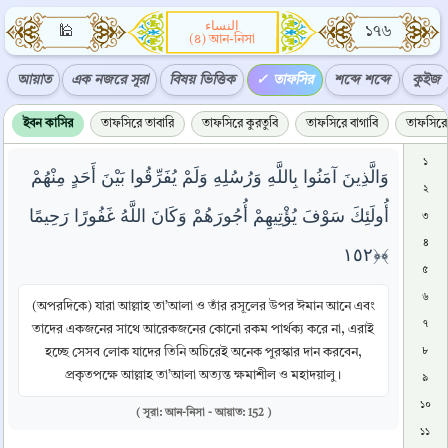
النساء
🕌
১৭৬
(৪) আন-নিসা
আয়াত
এক নজরে সূরা
বিষয় ভিত্তিক
তাফসির
শব্দে শব্দে
কুইজ
ইবন কাসির
তাফসিরে তাবারি
তাফসিরে কুরতুবি
তাফসিরে বাগাবি
তাফসিরে 
১
وَالَّذِينَ آمَنُوا بِاللَّهِ وَرُسُلِهِ وَلَمْ يُفَرِّقُوا بَيْنَ أَحَدٍ مِنْهُمْ
২
أُولَئِكَ سَوْفَ يُؤْتِيهِمْ أُجُورَهُمْ وَكَانَ اللَّهُ غَفُورًا رَحِيمًا
৩
৪
﴿١٥٢﴾
৫
৬
(অপরদিকে) যারা আল্লাহ তা’আলা ও তাঁর রসূলের উপর ঈমান আনে এবং
৭
তাদের একজনের সাথে আরেকজনের কোনো রকম পার্থক্য করে না, এরাই
হচ্ছে সেসব লোক যাদের তিনি অচিরেই অনেক পুরস্কার দান করবেন,
৮
প্রকৃতপক্ষে আল্লাহ তা’আলা অত্যন্ত ক্ষমাশীল ও মহাদয়ালু।
৯
১০
( সূরা: আন-নিসা - আয়াত: 152 )
১১