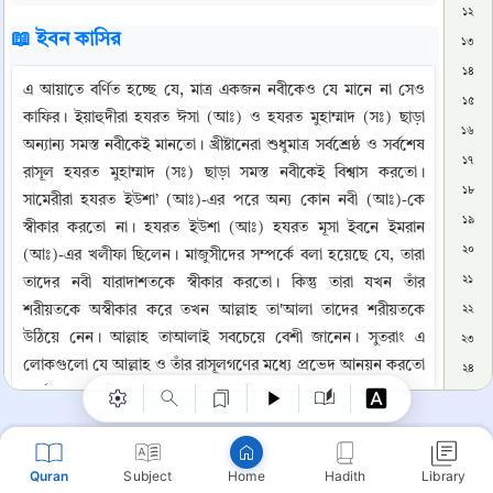
১২
📖 ইবন কাসির
১৩
১৪
এ আয়াতে বর্ণিত হচ্ছে যে, মাত্র একজন নবীকেও যে মানে না সেও 
১৫
কাফির। ইয়াহুদীরা হযরত ঈসা (আঃ) ও হযরত মুহাম্মাদ (সঃ) ছাড়া 
১৬
অন্যান্য সমস্ত নবীকেই মানতো। খ্রীষ্টানেরা শুধুমাত্র সর্বশ্রেষ্ঠ ও সর্বশেষ 
১৭
রাসূল হযরত মুহাম্মাদ (সঃ) ছাড়া সমস্ত নবীকেই বিশ্বাস করতো। 
১৮
সামেরীরা হযরত ইউশা’ (আঃ)-এর পরে অন্য কোন নবী (আঃ)-কে 
১৯
স্বীকার করতো না। হযরত ইউশা (আঃ) হযরত মূসা ইবনে ইমরান 
২০
(আঃ)-এর খলীফা ছিলেন। মাজুসীদের সম্পর্কে বলা হয়েছে যে, তারা 
২১
তাদের নবী যারাদাশতকে স্বীকার করতো। কিন্তু তারা যখন তাঁর 
Copy
শরীয়তকে অস্বীকার করে তখন আল্লাহ তা'আলা তাদের শরীয়তকে 
২২
উঠিয়ে নেন। আল্লাহ তাআলাই সবচেয়ে বেশী জানেন। সুতরাং এ 
২৩
লোকগুলো যে আল্লাহ ও তাঁর রাসূলগণের মধ্যে প্রভেদ আনয়ন করতো 
২৪
অর্থাৎ কোন নবীকে মানতো ও কোন নবীকে মানতো না, তা যে, আল্লাহ 
২৫
প্রদত্ত দলীলের উপর ভিত্তি করে তা নয়। বরং শুধুমাত্র মনের ইচ্ছা, 
২৬
অত্যন্ত গোঁড়ামি এবং পূর্ব পুরুষের কথার উপর অন্ধ বিশ্বাসের কারণেই 
২৭
Quran
Subject
Hadith
Library
তারা এরূপ করতো। এর দ্বারা এটাও জানা গেল যে, যে ব্যক্তি মাত্র 
Home
২৮