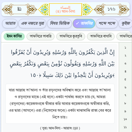
النساء
🕌
১৭৬
(৪) আন-নিসা
আয়াত
এক নজরে সূরা
বিষয় ভিত্তিক
তাফসির
শব্দে শব্দে
কুইজ
ইবন কাসির
তাফসিরে তাবারি
তাফসিরে কুরতুবি
তাফসিরে বাগাবি
তাফসিরে 
১
إِنَّ الَّذِينَ يَكْفُرُونَ بِاللَّهِ وَرُسُلِهِ وَيُرِيدُونَ أَنْ يُفَرِّقُوا
২
بَيْنَ اللَّهِ وَرُسُلِهِ وَيَقُولُونَ نُؤْمِنُ بِبَعْضٍ وَنَكْفُرُ بِبَعْضٍ
৩
৪
وَيُرِيدُونَ أَنْ يَتَّخِذُوا بَيْنَ ذَلِكَ سَبِيلًا ﴿١٥٠﴾
৫
৬
যারা আল্লাহ তা’আলা ও তাঁর রসূলদের অবিশ্বাস করে এবং আল্লাহ তা’আলা
৭
ও রসূলদের মাঝে (এই বলে) একটা পার্থক্য করতে চায় যে, আমরা
(রসূলদের) কয়েকজনকে স্বীকার করি আবার কয়েকজনকে অস্বীকার করি,
৮
এর দ্বারা (আসলে) এরা (নিজেদের জন্যে) একটা মাঝামাঝি রাস্তা বের করে
৯
নিতে চায়।
১০
১১
( সূরা: আন-নিসা - আয়াত: 150 )