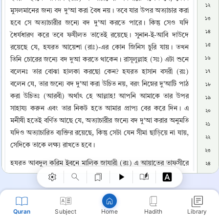
১২
মুসলমানের জন্য বদ দু'আ করা বৈধ নয়। তবে যার উপর অত্যাচার করা 
১৩
হবে সে অত্যাচারীর জন্যে বদ দু'আ করতে পারে। কিন্তু সেও যদি 
১৪
ধৈর্যধারণ করে তবে ফযীলত তাতেই রয়েছে। সুনান-ই-আবি দাউদে 
১৫
রয়েছে যে, হযরত আয়েশা (রাঃ)-এর কোন জিনিস চুরি যায়। তখন 
১৬
তিনি চোরের জন্যে বদ দুআ করতে থাকেন। রাসূলুল্লাহ (সঃ) এটা শুনে 
বলেনঃ তার বোঝা হালকা করছো কেন? হযরত হাসান বসরী (রঃ) 
১৭
বলেন যে, তার জন্যে বদ দু'আ করা উচিত নয়, বরং নিম্নের দু'আটি পাঠ 
১৮
করা উচিতঃ (আরবী) অর্থাৎ হে আল্লাহ! আপনি আমাকে তার উপর 
১৯
সাহায্য করুন এবং তার নিকট হতে আমার প্রাপ্য বের করে দিন। এ 
২০
মনীষী হতেই বর্ণিত আছে যে, অত্যাচারীর জন্যে বদ দু'আ করার অনুমতি 
২১
Copy
যদিও অত্যাচারিত ব্যক্তির রয়েছে, কিন্তু সেটা যেন সীমা ছাড়িয়ে না যায়, 
২২
সেদিকে তাকে লক্ষ্য রাখতে হবে।
২৩
হযরত আবদুল করিম ইবনে মালিক জাযারী (রঃ) এ আয়াতের তাফসীরে 
২৪
বলেন যে, যে ব্যক্তি গালি দেবে অর্থাৎ মন্দ বলবে তাকে মন্দ বলা যাবে, 
২৫
কিন্তু কেউ অপবাদ দিলে তাকে অপবাদ দেয়া যারে না। অন্য একটি 
২৬
আয়াতে রয়েছেঃ (আরবী) অর্থাৎ যে অত্যাচারিত ব্যক্তি অত্যাচারী হতে 
২৭
Quran
Subject
Hadith
Library
Home
তার অত্যাচারের প্রতিশোধ গ্রহণ করে তাদের উপর কোন জবাবদিহী 
২৮