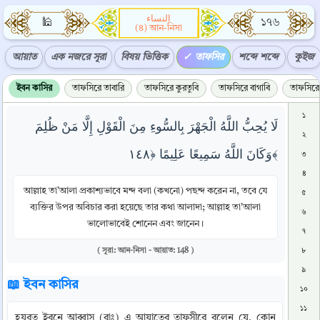
النساء
🕌
১৭৬
(৪) আন-নিসা
আয়াত
এক নজরে সূরা
বিষয় ভিত্তিক
তাফসির
শব্দে শব্দে
কুইজ
ইবন কাসির
তাফসিরে তাবারি
তাফসিরে কুরতুবি
তাফসিরে বাগাবি
তাফসিরে 
১
لَا يُحِبُّ اللَّهُ الْجَهْرَ بِالسُّوءِ مِنَ الْقَوْلِ إِلَّا مَنْ ظُلِمَ
২
وَكَانَ اللَّهُ سَمِيعًا عَلِيمًا ﴿١٤٨﴾
৩
৪
আল্লাহ তা’আলা প্রকাশ্যভাবে মন্দ বলা (কখনো) পছন্দ করেন না, তবে যে
৫
ব্যক্তির উপর অবিচার করা হয়েছে তার কথা আলাদা; আল্লাহ তা’আলা
৬
ভালোভাবেই শোনেন এবং জানেন।
৭
( সূরা: আন-নিসা - আয়াত: 148 )
৮
৯
📖 ইবন কাসির
১০
১১
হযরত ইবনে আব্বাস (রাঃ) এ আয়াতের তাফসীরে বলেন যে, কোন 