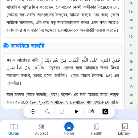
১২
সাপ্তাহিক খুশির দিন করেছেন, তোমাদের নিকট অঙ্গীকার নিয়েছেন যে, 
১৩
তোমরা সদা-সর্বদা তাওরাতের উপরেই আমল করবে এবং অন্য কোন 
১৪
নারীকে মানবেনা, এটা কত বড় অত্যাচারমূলক কথা! এসব কথা সত্ত্বেও 
১৫
তোমাদের এ ব্যবহার নিঃসন্দেহে তোমাদেরকে অত্যাচারী সাব্যস্ত করছে।
১৬
📚 তাফসিরে তাবারি
১৭
১৮
মহান আল্লাহর বাণী: {فَمَنِ افْتَرَى عَلَى اللَّهِ الْكَذِبَ مِنْ بَعْدِ ذَلِكَ 
১৯
فَأُولَئِكَ هُمُ الظَّالِمُونَ} (সুতরাং এরপর যারা আল্লাহর উপর মিথ্যা 
২০
আরোপ করবে, তারাই হলো জালিম)। (সূরা আলে ইমরান: ৯৪)-এর 
২১
Copy
তাফসীর।
২২
আবূ জাফর (আত-তাবারী) (রহঃ) বলেন: এর দ্বারা আল্লাহ জাল্লা শানুহু 
২৩
বোঝাতে চেয়েছেন: সুতরাং আমাদের ও তোমাদের মধ্য থেকে যে ব্যক্তি 
২৪
আল্লাহর উপর মিথ্যাচার করবে—তাওরাত নিয়ে আসা, তা তিলাওয়াত 
২৫
করা এবং তাতে (তাওরাতে) শিরা, উটের গোশত ও তার দুধ হারাম 
২৬
হওয়ার ব্যাপারে তোমাদের দাবিকৃত বিধান না পাওয়ার পরও—"তারাই 
২৭
Quran
Subject
Hadith
Library
Home
হলো জালিম"। এর অর্থ হলো: তাদের মধ্যে যে এমনটি করবে, 
২৮