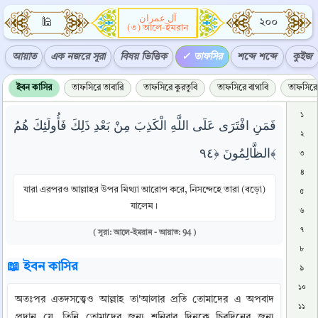
آل عمران
🕌
২০০
(৩) আলে-ইমরান
আয়াত
এক নজরে সূরা
বিষয় ভিত্তিক
তাফসির
শব্দে শব্দে
কুইজ
ইবন কাসির
তাফসিরে তাবারি
তাফসিরে কুরতুবি
তাফসিরে বাগাবি
তাফসিরে 
১
فَمَنِ افْتَرَى عَلَى اللَّهِ الْكَذِبَ مِنْ بَعْدِ ذَلِكَ فَأُولَئِكَ هُمُ
২
الظَّالِمُونَ ﴿٩٤﴾
৩
৪
যারা এরপরও আল্লাহর উপর মিথ্যা আরোপ করে, নিসন্দেহে তারা (বড়ো)
৫
যালেম।
৬
৭
( সূরা: আলে-ইমরান - আয়াত: 94 )
৮
📖 ইবন কাসির
৯
১০
অতঃপর এতদসত্ত্বেও আল্লাহ তা'আলার প্রতি তোমাদের এ অপবাদ 
১১
প্রদান যে, তিনি তোমাদের জন্য শনিবার দিনকে চিরদিনের জন্য 