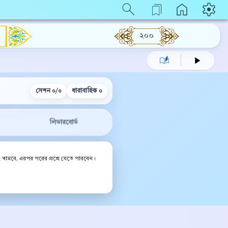
২০০
ন
সেশন
০/০
ধারাবাহিক
০
লিডারবোর্ড
ই থামবে, এরপর পরের প্রশ্নে যেতে পারবেন।