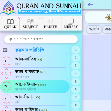
QURAN
SUBJECT
HADITH
LIBRARY
আয়াত
এক 
📖
কুরআন পরিচিতি
1
2
আল-ফাতিহা
(৭)
১
সূচনা
3
আল-বাকারাহ
(২৮৬)
২
4
বকনা-বাছুর
5
আলে-ইমরান
(২০০)
৩
ইমরানের পরিবার
6
আন-নিসা
(১৭৬)
7
৪
নারী
8
আল-মায়িদাহ
(১২০)