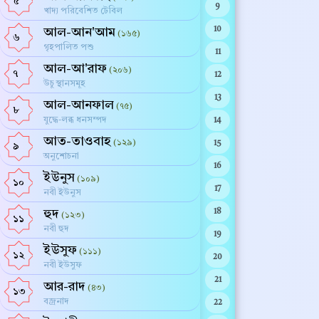
৫
9
খাদ্য পরিবেশিত টেবিল
10
আল-আন'আম
(১৬৫)
৬
গৃহপালিত পশু
11
আল-আ'রাফ
(২০৬)
৭
12
উচু স্থানসমূহ
13
আল-আনফাল
(৭৫)
৮
যুদ্ধে-লব্ধ ধনসম্পদ
14
আত-তাওবাহ
(১২৯)
15
৯
অনুশোচনা
16
ইউনুস
(১০৯)
১০
17
নবী ইউনুস
হুদ
18
(১২৩)
১১
নবী হুদ
19
ইউসুফ
(১১১)
১২
20
নবী ইউসুফ
21
আর-রাদ
(৪৩)
১৩
বজ্রনাদ
22