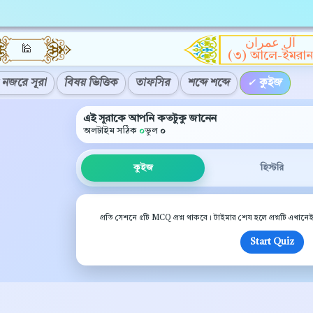
آل عمران
🕌
(৩) আলে-ইমরা
নজরে সূরা
বিষয় ভিত্তিক
তাফসির
শব্দে শব্দে
কুইজ
এই সূরাকে আপনি কতটুকু জানেন
অলটাইম সঠিক
০
ভুল
০
কুইজ
হিস্টরি
প্রতি সেশনে ৫টি MCQ প্রশ্ন থাকবে। টাইমার শেষ হলে প্রশ্নটি এখানে
Start Quiz