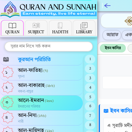
QURAN
SUBJECT
HADITH
LIBRARY
আয়াত
এক 
ইবন কাসির
📖
কুরআন পরিচিতি
1
2
আল-ফাতিহা
(৭)
১
সূচনা
3
আল-বাকারাহ
(২৮৬)
২
4
বকনা-বাছুর
5
আলে-ইমরান
(২০০)
৩
ইমরানের পরিবার
6
📖 ইবন কাসি
আন-নিসা
(১৭৬)
7
৪
নারী
এ সূরাটি মদীন
8
আল-মায়িদাহ
(১২০)