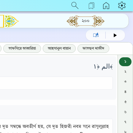
২০০
তাফসিরে জাকারিয়া
আহসানুল বায়ান
ফাতহুল মাজীদ
১
الم ﴿١﴾
২
৩
৪
৫
৬
৭
দূত সম্বন্ধে অবতীর্ণ হয়, যে দূত হিজরী নবম সনে রাসূলুল্লাহ 
৮