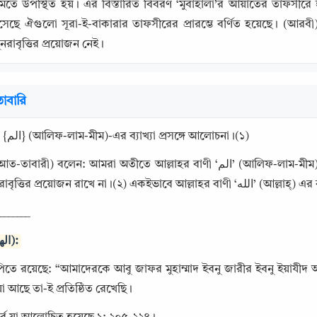
মতে উপস্থিত হয়। এর বিস্তারিত বিবরণ ‘মুবাহালা’র আয়াতের তাফসীরে 
েছে ঐগুলো সূরা-ই-বাকারার তাফসীরের প্রারম্ভে বর্ণিত হয়েছে। (আরবী)-
রাবৃত্তির প্রয়োজন নেই।
াবারি
আল্লাহর বাণী: {الم} (আলিফ-লাম-মীম)-এর ব্যাখ্যা প্রসঙ্গে আলোচনা।(১)
আমরা অতীতে আল্লাহর বাণী ‘الم’ (আলিফ-লাম-মীম)-এর অর্থের বিস্তারিত ব্যাখ্যা এমনভাবে প্রদান করেছি, যা এই 
স্থানে তার পুনরাবৃ
_______
Copy
টিকা (الهوامش):
কপিতে রয়েছে: “আমাদেরকে আবু জাফর মুহাম্মাদ ইবনু জারীর ইবনু ইয়াযীদ
যা আছে তা-ই প্রতিষ্ঠিত রেখেছি।