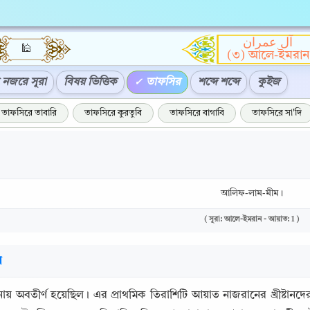
آل عمران
🕌
(৩) আলে-ইমরান
নজরে সূরা
বিষয় ভিত্তিক
তাফসির
শব্দে শব্দে
কুইজ
তাফসিরে তাবারি
তাফসিরে কুরতুবি
তাফসিরে বাগাবি
তাফসিরে সা'দি
আলিফ-লাম-মীম।
( সূরা: আলে-ইমরান - আয়াত: 1 )
র
ায় অবতীর্ণ হয়েছিল। এর প্রাথমিক তিরাশিটি আয়াত নাজরানের খ্রীষ্টানদের 