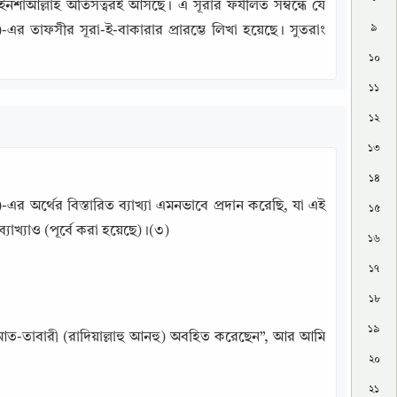
ইনশাআল্লাহ অতিসত্বরই আসছে। এ সূরার ফযীলত সম্বন্ধে যে 
৯
এর তাফসীর সূরা-ই-বাকারার প্রারম্ভে লিখা হয়েছে। সুতরাং 
১০
১১
১২
১৩
১৪
১৫
ত্তির প্রয়োজন রাখে না।(২) একইভাবে আল্লাহর বাণী ‘الله’ (আল্লাহ্‌) এর ব্যাখ্যাও (পূর্বে করা হয়েছে)।(৩)
১৬
১৭
১৮
১৯
 আত-তাবারী (রাদিয়াল্লাহু আনহু) অবহিত করেছেন”, আর আমি 
২০
২১