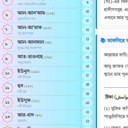
৫
(সঃ)-এর খিদ
9
খাদ্য পরিবেশিত টেবিল
হাদীসসমূহ এস
10
আল-আন'আম
(১৬৫)
৬
এখানে আর পুন
গৃহপালিত পশু
11
আল-আ'রাফ
(২০৬)
৭
12
উচু স্থানসমূহ
13
📚 তাফসিরে ত
আল-আনফাল
(৭৫)
৮
যুদ্ধে-লব্ধ ধনসম্পদ
14
আত-তাওবাহ
(১২৯)
15
৯
অনুশোচনা
আবু জাফর (আত-তাবারী) বলেন: 
16
ইউনুস
(১০৯)
১০
17
নবী ইউনুস
হুদ
18
______________
(১২৩)
১১
নবী হুদ
19
ইউসুফ
(১১১)
১২
20
নবী ইউসুফ
(১) মুদ্রিত 
21
আর-রাদ
(৪৩)
পাণ্ডুলিপিতে 
১৩
বজ্রনাদ
22