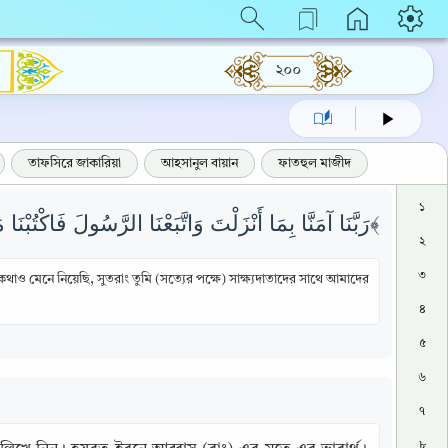
২০০
তাফসিরে জাকারিয়া
আহসানুল বায়ান
ফাতহুল মাজীদ
১
رَبَّنَا آمَنَّا بِمَا أَنْزَلْتَ وَاتَّبَعْنَا الرَّسُولَ فَاكْتُبْنَا مَعَ الشَّاهِدِينَ ﴿٥٣﴾
২
৩
ও মেনে নিয়েছি, সুতরাং তুমি (সত্যের পক্ষে) সাক্ষ্যদাতাদের সাথে আমাদের
৪
৫
৬
৭
৮