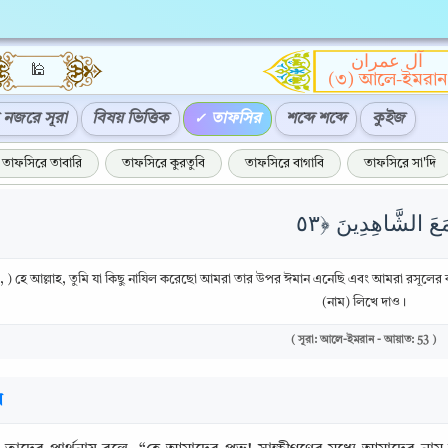
آل عمران
🕌
(৩) আলে-ইমরান
নজরে সূরা
বিষয় ভিত্তিক
তাফসির
শব্দে শব্দে
কুইজ
তাফসিরে তাবারি
তাফসিরে কুরতুবি
তাফসিরে বাগাবি
তাফসিরে সা'দি
 ) হে আল্লাহ, তুমি যা কিছু নাযিল করেছো আমরা তার উপর ঈমান এনেছি এবং আমরা রসূলের কথা
(নাম) লিখে দাও।
( সূরা: আলে-ইমরান - আয়াত: 53 )
র