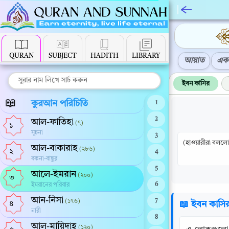
QURAN
SUBJECT
HADITH
LIBRARY
আয়াত
এক 
ইবন কাসির
📖
কুরআন পরিচিতি
1
2
আল-ফাতিহা
(৭)
১
সূচনা
3
(হাওয়ারীরা বললো,
আল-বাকারাহ
(২৮৬)
২
4
বকনা-বাছুর
5
আলে-ইমরান
(২০০)
৩
ইমরানের পরিবার
6
আন-নিসা
(১৭৬)
7
📖 ইবন কাসি
৪
নারী
8
আল-মায়িদাহ
(১২০)