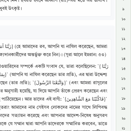
ম লিখে নিন। হযরত ইবনে আব্বাস (রাঃ)-এর মতে এর ভাবার্থ। 
ুবই উৎকৃষ্ট।
৯
১০
১১
১২
১৩
দানকারীদের অন্তর্ভুক্ত করে নিন)। (সূরা আলে ইমরান: ৫৩)
১৪
ের সম্পর্কে একটি সংবাদ যে, তারা বলেছিলেন: `{رَبَّنَا 
১৫
১৬
وَات}` (এবং আমরা রাসূলের 
১৭
 অনুসারী হয়েছি, যা দিয়ে আপনি তাঁকে প্রেরণ করেছেন এবং 
১৮
ই বাণী: `{فَاكْتُبْنَا مَعَ الشَّاهِدِينَ}` 
ন: সুতরাং আমাদের নাম সেইসব লোকদের নামের সাথে লিপিবদ্ধ 
১৯
 রাসূলদের সত্যায়ন করেছে এবং আপনার আদেশ-নিষেধ অনুসরণ 
২০
ে সম্মান দ্বারা আপনি তাদেরকে সম্মানিত করবেন, তাতে 
২১