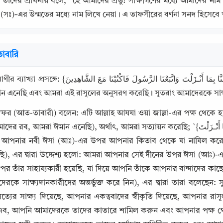
দের প্রার্থনায় বলে, “হে আমাদের প্রভু! সাক্ষীগণের মধ্যে আমাদের না
াদ (সঃ)-এর উম্মতের মধ্যে নাম লিখে নেয়া। এ তাফসীরের বর্ণনা সনদ হিসেবে খ
াবারি
رَبَّنَا آمَنَّا بِمَا أَنْـزَلْتَ وَاتَّبَعْنَا الرَّسُولَ ف} (হে আমাদের রব, আপনি যা নাযিল করেছেন, আমরা 
 এনেছি এবং আমরা এই রাসূলের অনুসরণ করেছি। সুতরাং আমাদেরকে সাক্ষ্য
ফর (আত-তাবারী) বলেন: এটি আল্লাহ আযযা ওয়া জাল্লা-এর পক্ষ থেকে হাওয়ারিদ
নবী ঈসা (আঃ)-এর উপর আপনার কিতাব থেকে যা নাযিল করেছেন (তার প্রতি); `{َّبَعْنَا الرَّسُولَ
ি), এর দ্বারা উদ্দেশ্য হলো: আমরা আপনার সেই দীনের উপর ঈসা (আঃ)-এর
Copy
তাঁর সাহায্যকারী হয়েছি, যা দিয়ে আপনি তাঁকে আপনার বান্দাদের কাছে পাঠিয়েছেন। আর তাদের এ
েরকে সাক্ষ্যদানকারীদের অন্তর্ভুক্ত করে নিন), এর দ্বারা তারা বলেছে
সত্যের সাক্ষ্য দিয়েছে, আপনার একত্ববাদের স্বীকৃতি দিয়েছে, আপনার
, আপনি আমাদেরকে তাদের কাতারে শামিল করুন এবং আপনার পক্ষ থেকে য