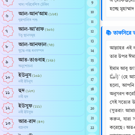
এ লোকগুলো তা
৫
9
খাদ্য পরিবেশিত টেবিল
হচ্ছে মুহাম্ম
10
আল-আন'আম
(১৬৫)
৬
গৃহপালিত পশু
11
আল-আ'রাফ
(২০৬)
৭
12
📚 তাফসিরে ত
উচু স্থানসমূহ
13
আল-আনফাল
(৭৫)
৮
আল্লাহর এই বাণীর ব্যাখ্যা প্রসঙ্গে: {َاكْتُبْنَا مَعَ الشَّاهِدِينَ
যুদ্ধে-লব্ধ ধনসম্পদ
14
তার উপর ঈমান
আত-তাওবাহ
(১২৯)
15
৯
অনুশোচনা
ইমাম আবূ জা'
16
ইউনুস
(১০৯)
آمَنَّا}` (হে আমাদের রব, আমরা ঈমান এনেছি), অর্থাৎ, আমরা সত্যায়ন করেছি; `{بِمَا أَنْـزَلْتَ}` (আপনি যা নাযিল করেছেন তার প্রতি), এর দ্বারা উদ্দেশ্য 
১০
17
নবী ইউনুস
হলো, আপনি আপনার 
হুদ
18
(১২৩)
১১
অনুসরণ করেছ
নবী হুদ
19
সেই সত্যের উপর 
ইউসুফ
(১১১)
১২
20
(সুতরাং আমাদ
নবী ইউসুফ
21
করুন, যারা 
আর-রাদ
(৪৩)
১৩
করেছে। অতএব
বজ্রনাদ
22