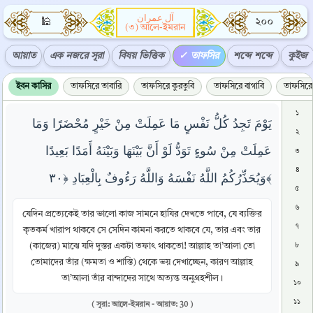
آل عمران
🕌
২০০
(৩) আলে-ইমরান
আয়াত
এক নজরে সূরা
বিষয় ভিত্তিক
তাফসির
শব্দে শব্দে
কুইজ
ইবন কাসির
তাফসিরে তাবারি
তাফসিরে কুরতুবি
তাফসিরে বাগাবি
তাফসিরে 
১
يَوْمَ تَجِدُ كُلُّ نَفْسٍ مَا عَمِلَتْ مِنْ خَيْرٍ مُحْضَرًا وَمَا
২
عَمِلَتْ مِنْ سُوءٍ تَوَدُّ لَوْ أَنَّ بَيْنَهَا وَبَيْنَهُ أَمَدًا بَعِيدًا
৩
৪
وَيُحَذِّرُكُمُ اللَّهُ نَفْسَهُ وَاللَّهُ رَءُوفٌ بِالْعِبَادِ ﴿٣٠﴾
৫
৬
যেদিন প্রত্যেকেই তার ভালো কাজ সামনে হাযির দেখতে পাবে, যে ব্যক্তির
৭
কৃতকর্ম খারাপ থাকবে সে সেদিন কামনা করতে থাকবে যে, তার এবং তার
(কাজের) মাঝে যদি দুস্তর একটা তফাৎ থাকতো! আল্লাহ তা’আলা তো
৮
তোমাদের তাঁর (ক্ষমতা ও শাস্তি) থেকে ভয় দেখাচ্ছেন, কারণ আল্লাহ
৯
তা’আলা তাঁর বান্দাদের সাথে অত্যন্ত অনুগ্রহশীল।
১০
১১
( সূরা: আলে-ইমরান - আয়াত: 30 )