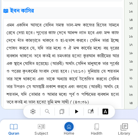
১২
📖 ইবন কাসির
১৩
১৪
এমন একদিন আসবে যেদিন সমস্ত ভাল-মন্দ কাজের হিসেব সামনে 
১৫
রেখে দেয়া হবে। পুণ্যের কাজ দেখে আনন্দ লাভ হবে এবং মন্দ কাজ 
১৬
দেখে দাঁত কামড়াতে থাকবে ও হা-হুতাশ করবে। সেদিন তারা ইচ্ছে 
১৭
পোষণ করবে যে, যদি তার মধ্যে ও ঐ মন্দ কার্যের মধ্যে বহু দূরের 
১৮
ব্যবধান থাকতো তবে কতই না চমৎকার হতো! কুরআন কারীমের আর 
১৯
এক স্থানে ঘোষিত হয়েছেঃ (আরবী) অর্থাৎ সেদিন মানুষকে তার পূর্বের 
২০
ও পরের কৃৎকর্মের সংবাদ দেয়া হবে। (৭৫:১৩) দুনিয়ায় যে শয়তান 
২১
তার সঙ্গে থাকতো এবং তাকে অন্যায় কার্যে উত্তেজিত করতো সেদিন 
Copy
তার উপরও সে অসন্তুষ্টি প্রকাশ করবে এবং বলবেঃ (আরবী) অর্থাৎ হে 
২২
শয়তান, যদি তোমার ও আমার মধ্যে পূর্ব ও পশ্চিমের ব্যবধান হতো 
২৩
তবে কতই না ভাল হতো! তুমি মন্দ সাথী।' (৪৩:৩৮)
২৪
২৫
আল্লাহ তা'আলা বলেন-“আল্লাহ তোমাদেরকে স্বীয় অস্তিত্ব হতে অর্থাৎ 
২৬
স্বীয় শাস্তি হতে ভয় প্রদর্শন করছেন। অতঃপর তিনি স্বীয় সৎ 
২৭
বান্দাদেরকে সুসংবাদ দিচ্ছেন যে, তারা যেন তাঁর দয়া ও স্নেহ হতেও 
Quran
Subject
Hadith
Library
Home
নিরাশ না হয়। কেননা, তিনি। অত্যন্ত দয়ালু ও স্নেহশীল। ইমাম হাসান 
২৮