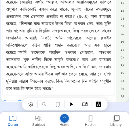
রয়েছে- (আরবী) অর্থাৎ “আল্লাহ তা'আলার আয়াতসমূহের ব্যাপারে 
১২
শুধুমাত্র কাফিরেরাই ঝগড়া করে থাকে, সুতরাং তাদের নগরসমূহে 
১৩
প্রত্যাগমন যেন তোমাকে প্রতারিত না করে।” (৪০:৪) অন্য জায়গায় 
১৪
রয়েছে- “নিশ্চয়ই যারা আল্লাহর উপর মিথ্যা অপবাদ দেয়, তারা মুক্তি 
১৫
পায় না; তারা দুনিয়ায় কিছুদিন উপকৃত হবে, কিন্তু পরকালে তো তাদের 
১৬
প্রত্যাবর্তন আমারই নিকট; আমি তাদেরকে তাদের কুফরীর 
১৭
প্রতিশোধরূপে কঠিন শাস্তি প্রদান করবো।" আর এক স্থানে 
১৮
রয়েছে-“আমি তাদেরকে অল্পদিন উপকার পৌছাবো, অতঃপর 
১৯
তাদেরকে পুরু শাস্তির দিকে আকৃষ্ট করবো।” আর এক জায়গায় 
২০
রয়েছে-“আমি কাফিরদেরকে কিছু অবকাশ দিয়ে থাকি।” অন্য জায়গায় 
২১
রয়েছে-“যে ব্যক্তি আমার উত্তম অঙ্গীকার পেয়ে গেছে, আর যে ব্যক্তি 
Copy
দুনিয়ায় আরাম উপভোগ করছে, কিন্তু কিয়ামতের দিন শাস্তির সম্মুখীন 
২২
হবে তারা কি সমান হতে পারে?”
২৩
২৪
📚 তাফসিরে তাবারি
২৫
২৬
আর তাঁর বাণী: {مَتَاعٌ قَلِيلٌ} (সামান্য ভোগ-উপকরণ), এর দ্বারা তিনি 
২৭
বুঝিয়েছেন: তাদের দেশে দেশে বিচরণ এবং তাতে তাদের অবাধ 
Quran
Subject
Hadith
Library
Home
২৮