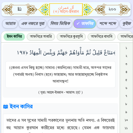
آل عمران
🕌
২০০
(৩) আলে-ইমরান
আয়াত
এক নজরে সূরা
বিষয় ভিত্তিক
তাফসির
শব্দে শব্দে
কুইজ
ইবন কাসির
তাফসিরে তাবারি
তাফসিরে কুরতুবি
তাফসিরে বাগাবি
তাফসিরে 
১
مَتَاعٌ قَلِيلٌ ثُمَّ مَأْوَاهُمْ جَهَنَّمُ وَبِئْسَ الْمِهَادُ ﴿١٩٧﴾
২
৩
(কেননা এসব কিছু হচ্ছে) সামান্য (কয়দিনের) সামগ্রী মাত্র, অতপর তাদের
৪
(সবারই অনন্ত) নিবাস (হবে) জাহান্নাম; আর জাহান্নামূহচ্ছে নিকৃষ্টতম
৫
আবাসস্থল!
৬
( সূরা: আলে-ইমরান - আয়াত: 197 )
৭
৮
📖 ইবন কাসির
৯
তাদের এ সব সুখের সামগ্রী পরকালের তুলনায় অতি নগণ্য. এ বিষয়েরই 
১০
বহু আয়াত কুরআন কারীমের মধ্যে রয়েছে। যেমন এক জায়গায় 
১১