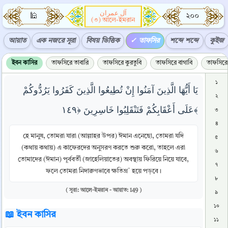
آل عمران
🕌
২০০
(৩) আলে-ইমরান
আয়াত
এক নজরে সূরা
বিষয় ভিত্তিক
তাফসির
শব্দে শব্দে
কুইজ
ইবন কাসির
তাফসিরে তাবারি
তাফসিরে কুরতুবি
তাফসিরে বাগাবি
তাফসিরে 
১
يَا أَيُّهَا الَّذِينَ آمَنُوا إِنْ تُطِيعُوا الَّذِينَ كَفَرُوا يَرُدُّوكُمْ
২
عَلَى أَعْقَابِكُمْ فَتَنْقَلِبُوا خَاسِرِينَ ﴿١٤٩﴾
৩
৪
হে মানুষ, তোমরা যারা (আল্লাহর উপর) ঈমান এনেছো, তোমরা যদি
৫
(কথায় কথায়) এ কাফেরদের অনুসরণ করতে শুরু করো, তাহলে এরা
৬
তোমাদের (ঈমান) পূর্ববর্তী (জাহেলিয়াতের) অবস্থায় ফিরিয়ে নিয়ে যাবে,
৭
ফলে তোমরা নিদারুণভাবে ক্ষতিগ্র¯ হয়ে পড়বে।
৮
( সূরা: আলে-ইমরান - আয়াত: 149 )
৯
১০
📖 ইবন কাসির
১১