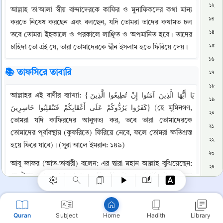
১২
আল্লাহ তা'আলা স্বীয় বান্দাদেরকে কাফির ও মুনাফিকদের কথা মান্য 
১৩
করতে নিষেধ করছেন এবং বলছেন, যদি তোমরা তাদের কথামত চল 
১৪
তবে তোমরা ইহকালে ও পরকালে লাঞ্ছিত ও অপমানিত হবে। তাদের 
১৫
চাহিদা তো এই যে, তারা তোমাদেরকে দ্বীন ইসলাম হতে ফিরিয়ে দেয়।
১৬
📚 তাফসিরে তাবারি
১৭
১৮
আল্লাহর এই বাণীর ব্যাখ্যা: {يَا أَيُّهَا الَّذِينَ آمَنُوا إِنْ تُطِيعُوا الَّذِينَ 
১৯
كَفَرُوا يَرُدُّوكُمْ عَلَى أَعْقَابِكُمْ فَتَنْقَلِبُوا خَاسِرِينَ} (হে মুমিনগণ, 
২০
তোমরা যদি কাফিরদের আনুগত্য কর, তবে তারা তোমাদেরকে 
২১
Copy
তোমাদের পূর্বাবস্থায় (কুফরিতে) ফিরিয়ে নেবে, ফলে তোমরা ক্ষতিগ্রস্ত 
২২
হয়ে ফিরে যাবে)। (সূরা আলে ইমরান: ১৪৯)
২৩
আবু জাফর (আত-তাবারী) বলেন: এর দ্বারা মহান আল্লাহ বুঝিয়েছেন: 
২৪
হে ঐসব লোক, যারা আল্লাহর প্রতিশ্রুতি, তাঁর সতর্কবাণী, তাঁর আদেশ 
২৫
ও নিষেধের বিষয়ে আল্লাহ ও তাঁর রাসূলকে সত্য বলে বিশ্বাস করেছ— 
২৬
“যদি তোমরা কাফিরদের আনুগত্য কর”
, অর্থাৎ যারা তোমাদের নবী 
২৭
মুহাম্মাদ সাল্লাল্লাহু আলাইহি ওয়াসাল্লামের নবুয়তকে অস্বীকার করেছে, 
Quran
Subject
Hadith
Library
Home
২৮