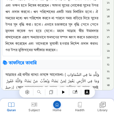
১২
এবং ভক্ষণ হতে নিষেধ করেছেন। অজ্ঞতা যুগের লোকেরা সুদের উপর 
১৩
ঋণ প্রদান করতো। ঋণ পরিশোধের একটি সময় নির্ধারিত হতো। ঐ 
১৪
সময়ের মধ্যে ঋণ পরিশোধ করতে না পারলে সময় বাড়িয়ে দিয়ে সুদের 
১৫
উপর সুদ বৃদ্ধি করা। হতো। এভাবে চক্রাকারে সুদ বৃদ্ধি পেতে পেতে 
১৬
মূলধন কয়েক গুণ হয়ে যেতো। মহান আল্লাহ স্বীয় ঈমানদার 
বান্দাদেরকে এরূপ অন্যায়ভাবে জনগণের সম্পদ ধ্বংস করতে চরমভাবে 
১৭
নিষেধ করেছেন এবং তাদেরকে মুত্তাকী হওয়ার নির্দেশ প্রদান করতঃ 
১৮
ওর উপর মুক্তিদানের অঙ্গীকার করছেন।
১৯
২০
📚 তাফসিরে তাবারি
২১
Copy
২২
আল্লাহর এই বাণীর ব্যাখ্যা প্রসঙ্গে আলোচনা: {وَلِلَّهِ مَا فِي السَّمَاوَاتِ 
২৩
وَمَا فِي الأَرْضِ يَغْفِرُ لِمَنْ يَشَاءُ وَيُعَذِّبُ مَنْ يَشَاءُ وَاللَّهُ غَفُورٌ 
২৪
رَحِيمٌ} (আর আসমানসমূহে যা আছে এবং জমিনে যা আছে, সবই 
২৫
আল্লাহর। তিনি যাকে ইচ্ছা ক্ষমা করেন এবং যাকে ইচ্ছা শাস্তি দেন। 
২৬
আর আল্লাহ ক্ষমাশীল, পরম দয়ালু)। (সূরা আলে ইমরান: ১২৯)
২৭
আবু জাফর (তাবারী) বলেন: এর দ্বারা আল্লাহ তা‘আলা বুঝিয়েছেন: হে 
Quran
Subject
Hadith
Library
Home
২৮