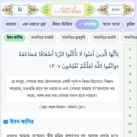
آل عمران
🕌
২০০
(৩) আলে-ইমরান
আয়াত
এক নজরে সূরা
বিষয় ভিত্তিক
তাফসির
শব্দে শব্দে
কুইজ
ইবন কাসির
তাফসিরে তাবারি
তাফসিরে কুরতুবি
তাফসিরে বাগাবি
তাফসিরে 
১
يَاأَيُّهَا الَّذِينَ آمَنُوا لَا تَأْكُلُوا الرِّبَا أَضْعَافًا مُضَاعَفَةً
২
وَاتَّقُوا اللَّهَ لَعَلَّكُمْ تُفْلِحُونَ ﴿١٣٠﴾
৩
৪
হে মানুষ, তোমরা যারা (ইসলামকে একটি পূর্ণাংগ বিধান হিসেবে) বিশ্বাস
৫
করেছো, চক্রবৃদ্ধি হারে সূদ খেয়ো না এবং তোমরা আল্লাহ তা’আলাকে ভয়
৬
করো, আশা করা যায় তোমরা সফল হতে পারবে।
৭
( সূরা: আলে-ইমরান - আয়াত: 130 )
৮
৯
📖 ইবন কাসির
১০
১১
এখানে আল্লাহ তা'আলা স্বীয় মুমিন বান্দাদের সুদ আদান প্রদান হতে 