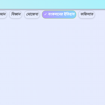
িতি — এক নজরে আল-কুরআন
রআন
বিজ্ঞান
মোজেযা
সংকলনের ইতিহাস
ফজিলাত