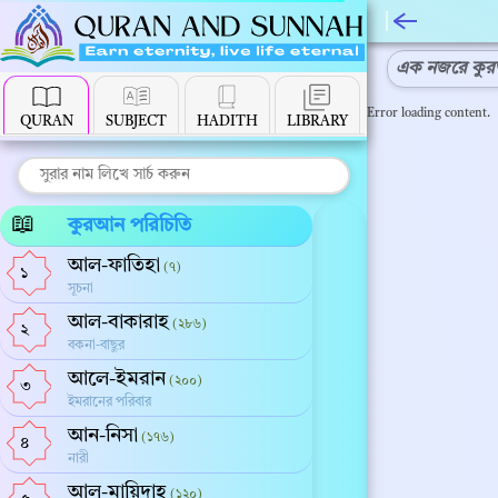
কুরআন পরিচ
এক নজরে কু
Error loading content.
QURAN
SUBJECT
HADITH
LIBRARY
📖
কুরআন পরিচিতি
আল-ফাতিহা
(৭)
১
সূচনা
আল-বাকারাহ
(২৮৬)
২
বকনা-বাছুর
আলে-ইমরান
(২০০)
৩
ইমরানের পরিবার
আন-নিসা
(১৭৬)
৪
নারী
আল-মায়িদাহ
(১২০)