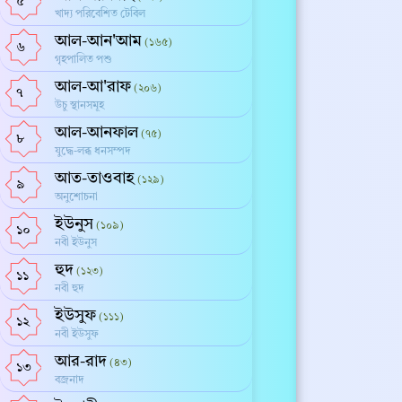
৫
খাদ্য পরিবেশিত টেবিল
আল-আন'আম
(১৬৫)
৬
গৃহপালিত পশু
আল-আ'রাফ
(২০৬)
৭
উচু স্থানসমূহ
আল-আনফাল
(৭৫)
৮
যুদ্ধে-লব্ধ ধনসম্পদ
আত-তাওবাহ
(১২৯)
৯
অনুশোচনা
ইউনুস
(১০৯)
১০
নবী ইউনুস
হুদ
(১২৩)
১১
নবী হুদ
ইউসুফ
(১১১)
১২
নবী ইউসুফ
আর-রাদ
(৪৩)
১৩
বজ্রনাদ