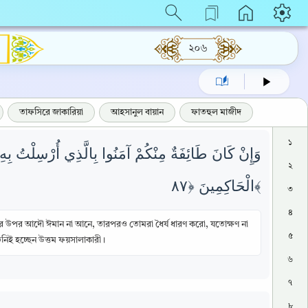
২০৬
তাফসিরে জাকারিয়া
আহসানুল বায়ান
ফাতহুল মাজীদ
১
وَإِنْ كَانَ طَائِفَةٌ مِنْكُمْ آمَنُوا بِالَّذِي أُرْسِلْتُ بِهِ و
২
الْحَاكِمِينَ ﴿٨٧﴾
৩
৪
র উপর আদৌ ঈমান না আনে, তারপরও তোমরা ধৈর্য ধারণ করো, যতোক্ষণ না
৫
িই হচ্ছেন উত্তম ফয়সালাকারী।
৬
৭
৮