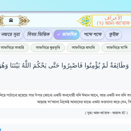
الأعراف
🕋
(৭) আল-আ'রাফ
নজরে সূরা
বিষয় ভিত্তিক
তাফসির
শব্দে শব্দে
কুইজ
তাফসিরে তাবারি
তাফসিরে কুরতুবি
তাফসিরে বাগাবি
তাফসিরে সা'দি
َطَائِفَةٌ لَمْ يُؤْمِنُوا فَاصْبِرُوا حَتَّى يَحْكُمَ اللَّهُ بَيْنَنَا وَهُوَ
 দিয়ে পাঠানো হয়েছে তার উপর কোনো একটি জনগোষ্ঠী যদি ঈমান আনে, আর একটি দল যদি তা
আল্লাহ তা’আলা নিজেই আমাদের মাঝে একটা ফয়সালা করে দেন, তিন
( সূরা: আল-আ'রাফ - আয়াত: 87 )
র