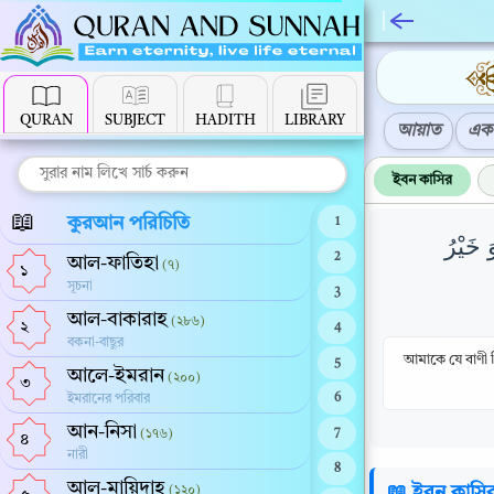
QURAN
SUBJECT
HADITH
LIBRARY
আয়াত
এক 
ইবন কাসির
📖
কুরআন পরিচিতি
1
 خَيْرُ
2
আল-ফাতিহা
(৭)
১
সূচনা
3
আল-বাকারাহ
(২৮৬)
২
4
বকনা-বাছুর
আমাকে যে বাণী
5
আলে-ইমরান
(২০০)
৩
ইমরানের পরিবার
6
আন-নিসা
(১৭৬)
7
৪
নারী
8
আল-মায়িদাহ
📖 ইবন কাসি
(১২০)