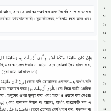
৯
া আনে, তবে তোমরা অপেক্ষা কর এবং ধৈর্যের সাথে কাজ কর 
১০
্বোত্তম ফায়সালাকারী। মুত্তাকীদেরই পরিণাম হবে ভাল এবং 
১১
১২
১৩
১৪
১৫
১৬
)। (সূরা আল-আ‘রাফ: ৮৭)
১৭
১৮
১৯
করা, মানুষের ওপর জুলুম করা এবং মাপে ও ওজনে কম দেওয়া 
২০
২১