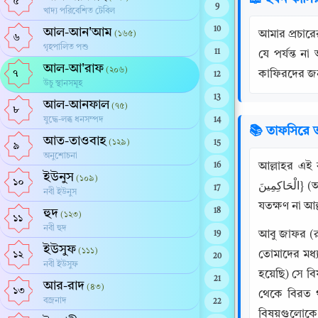
৫
9
খাদ্য পরিবেশিত টেবিল
10
আল-আন'আম
আমার প্রচার
(১৬৫)
৬
গৃহপালিত পশু
11
যে পর্যন্ত ন
আল-আ'রাফ
(২০৬)
৭
কাফিরদের জন্
12
উচু স্থানসমূহ
13
আল-আনফাল
(৭৫)
৮
যুদ্ধে-লব্ধ ধনসম্পদ
14
📚 তাফসিরে ত
আত-তাওবাহ
(১২৯)
15
৯
অনুশোচনা
আল্লাহর এই বাণীর ব্যাখ্যা প্রসঙ্গে: {مَ اللَّهُ بَيْنَنَا وَهُوَ خَيْرُ
16
ইউনুস
(১০৯)
১০
الْحَاكِمِينَ} (আর যদি তোমাদের একদল তার প্রতি ঈমান আনে যা দিয়ে আমি প্রেরিত হয়েছি এবং অন্যদল ঈমান না আনে, তবে তোমরা ধৈর্য ধারণ কর, 
17
নবী ইউনুস
যতক্ষণ না আ
হুদ
18
(১২৩)
১১
নবী হুদ
আবু জাফর (রহঃ) বলেন: মহা
19
ইউসুফ
(১১১)
তোমাদের মধ্য থেকে একটি দল ও একটি 
১২
20
নবী ইউসুফ
হয়েছি) সে ব
21
আর-রাদ
(৪৩)
১৩
থেকে বিরত থাকা। অতঃপর তা
বজ্রনাদ
22
বিষয়গুলোকে সত্যায়ন করে না 