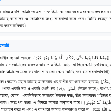
ের মাধ্যমে যদি তোমাদের একটি দল ঈমান আনয়ন করে এবং অন্য দল ঈমান ন
া আল্লাহ আমাদের ও তোমাদের মধ্যে ফায়সালা করে দেন। তিনিই হচ্ছেন সর
য ধ্বংস অনিবার্য।
াবারি
وَإِنْ كَانَ طَائِفَةٌ مِنْكُمْ آمَنُوا بِالَّذِي أُرْسِلْتُ بِهِ وَطَائِفَةٌ لَمْ يُؤْمِنُوا فَاصْبِرُوا حَتَّى يَحْكُ 
ল্লাহ আমাদের মধ্যে ফয়সালা করে দেন। আর তিনিই সর্বোত্তম ফয়সালাকারী
Copy
ন আল্লাহ তা‘আলার এই বাণীর ব্যাখ্যায় বলা হয়েছে: {وَإِنْ كَانَ طَائِفَةٌ مِنْكُمْ} (আর যদি তোমাদের একদল...), অর্থাৎ যদি 
গোষ্ঠী হয় (২৭), {آمَنُوا} (ঈমান আনে), অর্থাৎ তারা সত্যায়ন করে {بِالَّذِي أُرْسِلْتُ بِهِ} (যা দিয়ে আমি প্রেরিত 
িষয়কে, যেমন—একনিষ্ঠভাবে আল্লাহর ইবাদত করা, তাঁর অবাধ্যতা পরিহার 
রা এ বিষয়ে আমার অনুসরণ করে। {وَطَائِفَةٌ لَمْ يُؤْمِنُوا} (এবং অন্যদল ঈমান না আনে), অর্থাৎ আরেকটি দল এ 
এবং এ ব্যাপারে আমার অনুসরণও করে না। {فَاصْبِرُوا حَتَّى يَحْكُمَ اللَّهُ بَيْنَنَا} (তবে তোমরা ধৈর্য ধারণ কর, যতক্ষণ না 