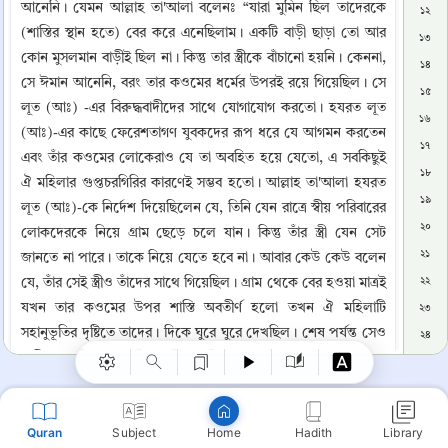
আনেনি। যেমন আল্লাহ তা'আলা বলেনঃ “যারা মুমিন ছিল তাদেরকে 
১২
(শাস্তির স্থান হতে) বের করে এনেছিলাম। একটি বাড়ী ছাড়া তো আর 
১৩
কোন মুসলমান বাড়ীই ছিল না। কিন্তু তার স্ত্রীকে বাঁচানো হয়নি। কেননা, 
১৪
সে ঈমান আনেনি, বরং তার কওমের ধর্মের উপরই রয়ে গিয়েছিল। সে 
১৫
লূত (আঃ) -এর বিরুদ্ধবাদীদের সাথে যোগাযোগ করতো। হযরত লূত 
১৬
(আঃ)-এর কাছে ফেরেশতাগণ যুবকদের রূপ ধরে যে আগমন করতেন 
১৭
এবং তাঁর কওমের লোকেরাও যে তা অবহিত হয়ে যেতো, এ সবকিছুই 
১৮
ঐ মহিলার গুপ্তচরগিরির কারণেই সম্ভব হতো। আল্লাহ তা'আলা হযরত 
১৯
লূত (আঃ)-কে নির্দেশ দিয়েছিলেন যে, তিনি যেন রাত্রে স্বীয় পরিবারের 
২০
লোকদেরকে নিয়ে গ্রাম ছেড়ে চলে যান। কিন্তু তাঁর স্ত্রী যেন সেট 
২১
জানতে না পারে। তাকে নিয়ে যেতে হবে না। আবার কেউ কেউ বলেন 
Copy
যে, তাঁর সেই স্ত্রীও তাঁদের সাথে গিয়েছিল। গ্রাম থেকে বের হওয়া মাত্রই 
২২
যখন তার কওমের উপর শাস্তি অবতীর্ণ হলো তখন ঐ মহিলাটি 
২৩
সহানুভূতির দৃষ্টিতে তাদের। দিকে ঘুরে ঘুরে দেখছিল। শেষ পর্যন্ত সেও 
২৪
শাস্তিতে জড়িয়ে পড়েছিল। কিন্তু সঠিক কথা এই যে, সে গ্রাম থেকে 
২৫
বের হয়নি এবং হযরত লূত (আঃ) তাকে গ্রাম হতে বের হওয়ার সংবাদই 
২৬
দেননি। বরং সে কওমের সাথেই রয়ে গিয়েছিল। এ জন্যেই আল্লাহ 
২৭
Quran
Subject
Hadith
Library
Home
পাক বলেনঃ (আরবী) অর্থাৎ আবার (আরবী) ও বলা হয়েছে এবং 
২৮