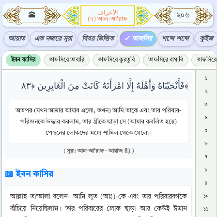
الأعراف
🕋
২০৬
(৭) আল-আ'রাফ
আয়াত
এক নজরে সূরা
বিষয় ভিত্তিক
তাফসির
শব্দে শব্দে
কুইজ
ইবন কাসির
তাফসিরে তাবারি
তাফসিরে কুরতুবি
তাফসিরে বাগাবি
তাফসিরে 
১
فَأَنْجَيْنَاهُ وَأَهْلَهُ إِلَّا امْرَأَتَهُ كَانَتْ مِنَ الْغَابِرِينَ ﴿٨٣﴾
২
৩
অতপর (যখন আমার আযাব এলো, তখন) আমি তাকে এবং তার পরিবার-
৪
পরিজনকে উদ্ধার করলাম, তার স্ত্রীকে ছাড়া সে (আযাব কবলিত হয়ে)
৫
পেছনের লোকদের মধ্যে শামিল থেকে গেলো।
৬
( সূরা: আল-আ'রাফ - আয়াত: 83 )
৭
৮
📖 ইবন কাসির
৯
আল্লাহ তা'আলা বলেন- আমি লূত (আঃ)-কে এবং তার পরিবারবর্গকে 
১০
বাঁচিয়ে নিয়েছিলাম। তার পরিবারের লোক ছাড়া আর কেউই ঈমান 
১১