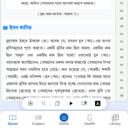
করো, আমিও তোমাদের সাথে অপেক্ষা করতে থাকবো।
১২
১৩
( সূরা: আল-আ'রাফ - আয়াত: 71 )
১৪
১৫
📖 ইবন কাসির
১৬
মুহাম্মাদ ইবনে ইসহাক (রঃ) বলেন যে, হযরত হূদ (আঃ)-এর কওম 
১৭
মূর্তিসমূহের পূজা করতো। একটি মূর্তির নাম ছিল সামাদ, একটির নাম 
১৮
ছিল ‘সামুদ' এবং একটির নাম ছিল ‘হাবা’! এজন্যেই হূদ (আঃ) 
১৯
তাদেরকে বলেছিলেন, তোমাদের একথা বলার কারণেই তোমাদের উপর 
২০
আল্লাহর গযব ওয়াজিব হয়ে গেছে। বলা হয়েছে যে, (আরবী) শব্দটি 
২১
Copy
(আরবী) -এরই প্রতিশব্দ । হ্রদ (আঃ) বলেনঃ “তোমরা কি আমার সাথে 
২২
এমনসব মূর্তির ব্যাপার নিয়ে ঝগড়ায় লিপ্ত হচ্ছে যেগুলোর নাম তোমরা 
২৩
নিজেরা রেখেছে বা তোমাদের পূর্বপুরুষরা রেখেছে। এসব মূর্তি তো 
২৪
তোমাদের কোন লাভও করতে পারে না এবং কোন ক্ষতিও করতে পারে 
২৫
না। আল্লাহ তোমাদেরকে এগুলোর ইবাদত করার কোন সনদও দেননি 
২৬
এবং তোমাদের কাছে এর কোন দলীল প্রমাণও নেই। যদি কথা এটাই 
২৭
হয় তবে ঠিক আছে, তোমরা শাস্তির জন্যে অপেক্ষা কর, আমিও 
Quran
Subject
Hadith
Library
Home
তোমাদের সাথে অপেক্ষা করছি। এটা রাসূলের পক্ষ থেকে তাঁর কওমের 
২৮