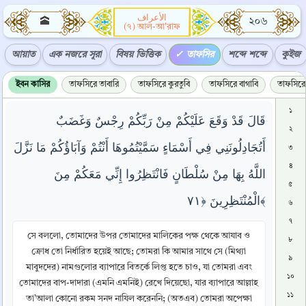
الأعراف
🕋
২০৬
(৭) আল-আ'রাফ
আয়াত
এক নজরে সূরা
বিষয় ভিত্তিক
তাফসির
শব্দে শব্দে
কুইজ
ইবন কাসির
তাফসিরে তাবারি
তাফসিরে কুরতুবি
তাফসিরে বাগাবি
তাফসিরে 
১
قَالَ قَدْ وَقَعَ عَلَيْكُمْ مِنْ رَبِّكُمْ رِجْسٌ وَغَضَبٌ
২
أَتُجَادِلُونَنِي فِي أَسْمَاءٍ سَمَّيْتُمُوهَا أَنْتُمْ وَآبَاؤُكُمْ مَا نَزَّلَ
৩
৪
اللَّهُ بِهَا مِنْ سُلْطَانٍ فَانْتَظِرُوا إِنِّي مَعَكُمْ مِنَ
৫
الْمُنْتَظِرِينَ ﴿٧١﴾
৬
৭
সে বললো, তোমাদের উপর তোমাদের মালিকের পক্ষ থেকে আযাব ও
৮
ক্রোধ তো নির্ধারিত হয়েই আছে; তোমরা কি আমার সাথে সে (মিথ্যা
৯
মাবুদদের) নামগুলোর ব্যাপারে বিতর্কে লিপ্ত হতে চাও, যা তোমরা এবং
১০
তোমাদের বাপ-দাদারা (এমনি এমনিই) রেখে দিয়েছো, যার ব্যাপারে আল্লাহ
১১
তা’আলা কোনো রকম সনদ নাযিল করেননি; (অতএব) তোমরা অপেক্ষা