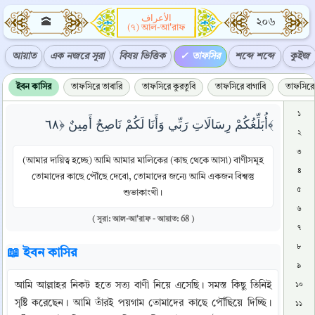
الأعراف
🕋
২০৬
(৭) আল-আ'রাফ
আয়াত
এক নজরে সূরা
বিষয় ভিত্তিক
তাফসির
শব্দে শব্দে
কুইজ
ইবন কাসির
তাফসিরে তাবারি
তাফসিরে কুরতুবি
তাফসিরে বাগাবি
তাফসিরে 
১
أُبَلِّغُكُمْ رِسَالَاتِ رَبِّي وَأَنَا لَكُمْ نَاصِحٌ أَمِينٌ ﴿٦٨﴾
২
৩
(আমার দায়িত্ব হচ্ছে) আমি আমার মালিকের (কাছ থেকে আসা) বাণীসমূহ
৪
তোমাদের কাছে পৌঁছে দেবো, তোমাদের জন্যে আমি একজন বিশ্বস্তু
৫
শুভাকাংখী।
৬
( সূরা: আল-আ'রাফ - আয়াত: 68 )
৭
৮
📖 ইবন কাসির
৯
আমি আল্লাহর নিকট হতে সত্য বাণী নিয়ে এসেছি। সমস্ত কিছু তিনিই 
১০
সৃষ্টি করেছেন। আমি তাঁরই পয়গাম তোমাদের কাছে পৌঁছিয়ে দিচ্ছি। 
১১