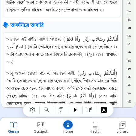
সঠিক অর্থে আমি তোমাদের হিতাকাক্ষী।” এটা হচ্ছে ঐ গুণ যে গুণে 
১২
রাসূলগণ ভূষিত থাকেন। অর্থাৎ সদুপদেশদাতা ও আমানতদার।
১৩
১৪
📚 তাফসিরে তাবারি
১৫
১৬
আল্লাহর এই বাণীর ব্যাখ্যা প্রসঙ্গে: {أُبَلِّغُكُمْ رِسَالاتِ رَبِّي وَأَنَا لَكُمْ 
১৭
نَاصِحٌ أَمِينٌ} (আমি তোমাদের কাছে আমার রবের বার্তা পৌঁছে দিই এবং 
১৮
আমি তোমাদের জন্য একজন বিশ্বস্ত হিতাকাঙ্ক্ষী)। (সূরা আল-আ‘রাফ: 
১৯
৬৮)
২০
আবূ জা‘ফর (রহঃ) বলেন: আল্লাহর বাণী: {أُبَلِّغُكُمْ رِسَالاتِ رَبِّي} 
২১
Copy
(আমি তোমাদের কাছে আমার রবের বার্তা পৌঁছে দিই)-এর মাধ্যমে তিনি 
২২
বোঝাতে চেয়েছেন: হে আমার কওম, আমি সেই বার্তা তোমাদের কাছে 
২৩
পৌঁছে দিচ্ছি। (১) এবং তাঁর বাণী: {وَأَنَا لَكُمْ نَاصِحٌ} (এবং আমি 
২৪
তোমাদের জন্য একজন হিতাকাঙ্ক্ষী)-এর দ্বারা তিনি বলছেন: আমি 
২৫
তোমাদেরকে আল্লাহ ছাড়া অন্য কোনো প্রতিদ্বন্দ্বী বা উপাস্যের উপাসনা 
২৬
না করে এক আল্লাহর ইবাদত করার যে আদেশ দিচ্ছি এবং আল্লাহর পক্ষ 
থেকে যা কিছু নিয়ে এসেছি, তাতে আমাকে সত্য বলে বিশ্বাস করার যে 
২৭
Quran
Subject
Hadith
Library
Home
আহ্বান জানাচ্ছি—এ সকল বিষয়ে আমি তোমাদের জন্য একজন 
২৮