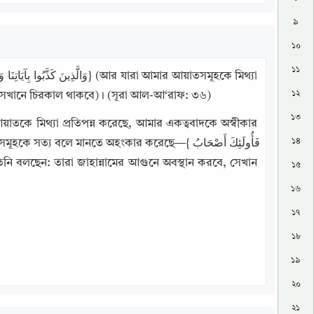
৯
১০
১১
১২
রা সেখানে চিরকাল থাকবে)। (সূরা আল-আ‘রাফ: ৩৬)
১৩
তকে মিথ্যা প্রতিপন্ন করেছে, আমার একত্ববাদকে অস্বীকার 
১৪
লে মানতে অহংকার করেছে—{فَأُولَئِكَ أَصْحَابُ 
১৫
১৬
১৭
১৮
১৯
২০
২১