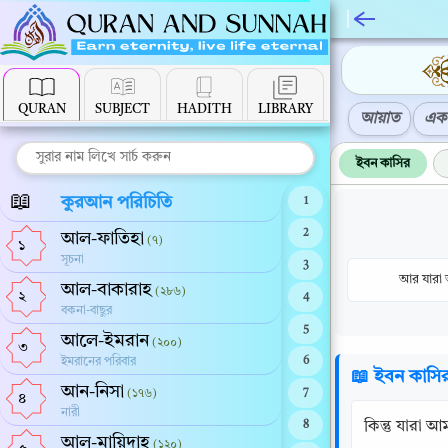
QURAN
SUBJECT
HADITH
LIBRARY
আয়াত
এক 
ইবন কাসির
📖
কুরআন পরিচিতি
1
2
আল-ফাতিহা
(৭)
১
সূচনা
3
আর যারা আ
আল-বাকারাহ
(২৮৬)
২
4
বকনা-বাছুর
5
আলে-ইমরান
(২০০)
৩
ইমরানের পরিবার
6
📖 ইবন কাসি
আন-নিসা
(১৭৬)
7
৪
নারী
কিন্তু যারা 
8
আল-মায়িদাহ
(১২০)