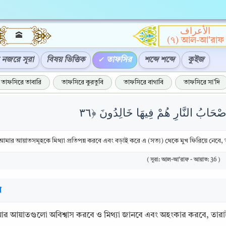
الأعراف
🕋
(৭) আল-আ'রাফ
নজরে সূরা
বিষয় ভিত্তিক
তাফসির
শব্দে শব্দে
কুইজ
তাফসিরে তাবারি
তাফসিরে কুরতুবি
তাফসিরে বাগাবি
তাফসিরে সা'দি
মার আয়াতসমূহকে মিথ্যা প্রতিপন্ন করবে এবং বড়াই করে এ (সত্য) থেকে মুখ ফিরিয়ে নেবে, তা
( সূরা: আল-আ'রাফ - আয়াত: 36 )
র
আমার আয়াতগুলো অবিশ্বাস করবে ও মিথ্যা জানবে এবং অহংকার করবে, তারাই