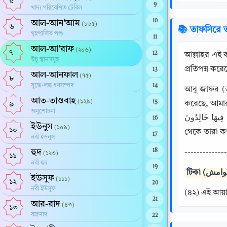
৫
9
খাদ্য পরিবেশিত টেবিল
10
আল-আন'আম
(১৬৫)
৬
📚 তাফসিরে ত
গৃহপালিত পশু
11
আল-আ'রাফ
(২০৬)
৭
12
আল্লাহর এই বাণীর ব্যাখ্যা প্রসঙ্গে: {بُ النَّارِ هُمْ فِيهَا خَالِدُونَ
উচু স্থানসমূহ
প্রতিপন্ন কর
13
আল-আনফাল
(৭৫)
৮
যুদ্ধে-লব্ধ ধনসম্পদ
14
আবু জাফর (ত
আত-তাওবাহ
(১২৯)
15
করেছে, আমার র
৯
অনুশোচনা
النَّارِ هُمْ فِيهَا خَالِدُونَ} (তারাই জাহান্নামের অধিবাসী, তারা সেখানে চিরকাল থাকবে), ত
16
ইউনুস
(১০৯)
১০
থেকে তারা ক
17
নবী ইউনুস
হুদ
18
--------------
(১২৩)
১১
নবী হুদ
19
ইউসুফ
(১১১)
১২
20
নবী ইউসুফ
(৪২) এই আয়াত
21
আর-রাদ
(৪৩)
১৩
বজ্রনাদ
22