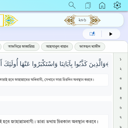
২০৬
তাফসিরে জাকারিয়া
আহসানুল বায়ান
ফাতহুল মাজীদ
১
وَالَّذِينَ كَذَّبُوا بِآيَاتِنَا وَاسْتَكْبَرُوا عَنْهَا أُولَئِكَ أَصْحَابُ النَّارِ هُمْ فِيهَا خَالِدُونَ ﴿٣٦﴾
২
৩
রাই হবে জাহান্নামের অধিবাসী, সেখানে তারা চিরদিন অবস্থান করবে।
৪
৫
৬
৭
 হবে জাহান্নামবাসী। তারা তথায় চিরকাল অবস্থান করবে।
৮