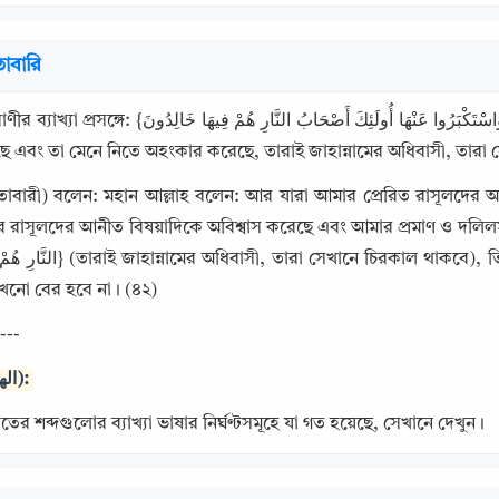
াবারি
وَالَّذِينَ كَذَّبُوا بِآيَاتِنَا وَاسْتَكْبَرُوا عَنْهَا أُولَئِكَ أَصْحَا} (আর যারা আমার আয়াতসমূহকে মিথ্যা 
েছে এবং তা মেনে নিতে অহংকার করেছে, তারাই জাহান্নামের অধিবাসী, তা
াবারী) বলেন: মহান আল্লাহ বলেন: আর যারা আমার প্রেরিত রাসূলদের আয়া
াসূলদের আনীত বিষয়াদিকে অবিশ্বাস করেছে এবং আমার প্রমাণ ও দলিলসমূহকে সত্য ব
িনি বলছেন: তারা জাহান্নামের আগুনে অবস্থান করবে, সেখান 
খনো বের হবে না। (৪২)
---
Copy
টিকা (الهوامش):
ের শব্দগুলোর ব্যাখ্যা ভাষার নির্ঘণ্টসমূহে যা গত হয়েছে, সেখানে দেখুন।