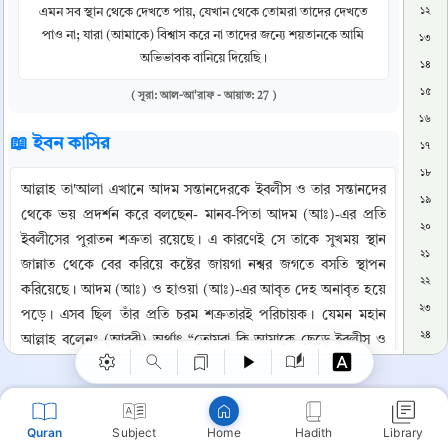
এমন সব স্থান থেকে দেখতে পায়, যেখান থেকে তোমরা তাদের দেখতে
১২
পাও না; যারা (আমাকে) বিশ্বাস করে না তাদের জন্যে শয়তানকে আমি
১৩
অভিভাবক বানিয়ে দিয়েছি।
১৪
১৫
( সূরা: আল-আ'রাফ - আয়াত: 27 )
১৬
📖 ইবন কাসির
১৭
১৮
আল্লাহ তা'আলা এখানে আদম সন্তানদেরকে ইবলীস ও তার সন্তানদের 
১৯
থেকে ভয় প্রদর্শন করে বলছেন- মানব-পিতা আদম (আঃ)-এর প্রতি 
২০
ইবলীসের পুরাতন শক্রতা রয়েছে। এ কারণেই সে তাকে সুখময় স্থান 
২১
Copy
জান্নাত থেকে বের করিয়ে কষ্টের জায়গা নশ্বর জগতে বসতি স্থাপন 
২২
করিয়েছে। আদম (আঃ) ও হাওয়া (আঃ)-এর আবৃত দেহ অনাবৃত হয়ে 
২৩
পড়ে। এসব ছিল তাঁর প্রতি চরম শক্রতারই পরিচায়ক। যেমন মহান 
২৪
আল্লাহ বলেনঃ (আরবী) অর্থাৎ “তোমরা কি আমাকে ছেড়ে ইবলীস ও 
২৫
তার সন্তানদেরকে নিজেদের বন্ধু বানিয়ে নিচ্ছ? অথচ তারা তো 
তোমাদের শত্রু! অত্যাচারীদের জন্যে জঘন্য প্রতিদান রয়েছে।”(১৮:৫০)
২৬
২৭
Quran
Subject
Hadith
Library
Home
📚 তাফসিরে তাবারি
২৮