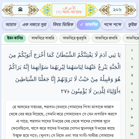
الأعراف
🕋
২০৬
(৭) আল-আ'রাফ
আয়াত
এক নজরে সূরা
বিষয় ভিত্তিক
তাফসির
শব্দে শব্দে
কুইজ
ইবন কাসির
তাফসিরে তাবারি
তাফসিরে কুরতুবি
তাফসিরে বাগাবি
তাফসিরে 
১
يَا بَنِي آدَمَ لَا يَفْتِنَنَّكُمُ الشَّيْطَانُ كَمَا أَخْرَجَ أَبَوَيْكُمْ مِنَ
২
الْجَنَّةِ يَنْزِعُ عَنْهُمَا لِبَاسَهُمَا لِيُرِيَهُمَا سَوْآتِهِمَا إِنَّهُ يَرَاكُمْ
৩
৪
هُوَ وَقَبِيلُهُ مِنْ حَيْثُ لَا تَرَوْنَهُمْ إِنَّا جَعَلْنَا الشَّيَاطِينَ
৫
أَوْلِيَاءَ لِلَّذِينَ لَا يُؤْمِنُونَ ﴿٢٧﴾
৬
৭
হে আদমের সন্তানরা, শয়তান যেভাবে তোমাদের পিতা মাতাকে জান্নাত
৮
থেকে বের করে দিয়েছে, তেমনি করে তোমাদেরও সে যেন প্রতারিত করতে
৯
না পারে, শয়তান তাদের উভয়ের দেহ থেকে তাদের পোশাক খুলে
১০
ফেলেছিলো, যাতে করে তাদের উভয়ের গোপন স্থানসমূহ উভয়ের কাছে
১১
উন্মুক্ত হয়ে পড়ে; (মূলত) সে নিজে এবং তার সংগী-সাথীরা তোমাদের