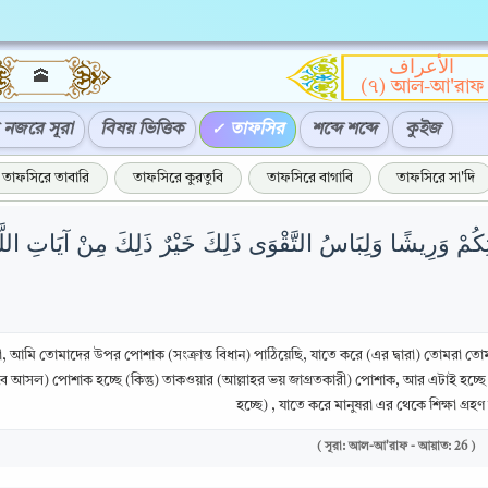
الأعراف
🕋
(৭) আল-আ'রাফ
নজরে সূরা
বিষয় ভিত্তিক
তাফসির
শব্দে শব্দে
কুইজ
তাফসিরে তাবারি
তাফসিরে কুরতুবি
তাফসিরে বাগাবি
তাফসিরে সা'দি
تِكُمْ وَرِيشًا وَلِبَاسُ التَّقْوَى ذَلِكَ خَيْرٌ ذَلِكَ مِنْ آيَاتِ اللَّهِ
া, আমি তোমাদের উপর পোশাক (সংক্রান্ত বিধান) পাঠিয়েছি, যাতে করে (এর দ্বারা) তোমরা তো
ে আসল) পোশাক হচ্ছে (কিন্তু) তাকওয়ার (আল্লাহর ভয় জাগ্রতকারী) পোশাক, আর এটাই হচ্ছে 
হচ্ছে) , যাতে করে মানুষরা এর থেকে শিক্ষা গ্র
( সূরা: আল-আ'রাফ - আয়াত: 26 )