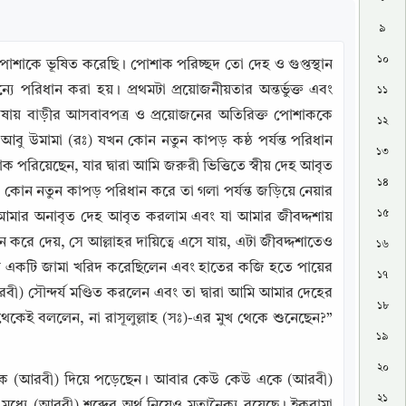
৯
১০
পোশাকে ভূষিত করেছি। পোশাক পরিচ্ছদ তো দেহ ও গুপ্তস্থান 
রিধান করা হয়। প্রথমটা প্রয়োজনীয়তার অন্তর্ভুক্ত এবং 
১১
 ভাষায় বাড়ীর আসবাবপত্র ও প্রয়োজনের অতিরিক্ত পোশাককে 
১২
বু উমামা (রঃ) যখন কোন নতুন কাপড় কষ্ঠ পর্যন্ত পরিধান 
১৩
য়েছেন, যার দ্বারা আমি জরুরী ভিত্তিতে স্বীয় দেহ আবৃত 
১৪
ি কোন নতুন কাপড় পরিধান করে তা গলা পর্যন্ত জড়িয়ে নেয়ার 
১৫
 আমার অনাবৃত দেহ আবৃত করলাম এবং যা আমার জীবদ্দশায় 
রে দেয়, সে আল্লাহর দায়িত্বে এসে যায়, এটা জীবদ্দশাতেও 
১৬
ে একটি জামা খরিদ করেছিলেন এবং হাতের কজি হতে পায়ের 
১৭
বী) সৌন্দর্য মণ্ডিত করলেন এবং তা দ্বারা আমি আমার দেহের 
১৮
েই বললেন, না রাসূলুল্লাহ (সঃ)-এর মুখ থেকে শুনেছেন?” 
১৯
২০
িকে (আরবী) দিয়ে পড়েছেন। আবার কেউ কেউ একে (আরবী) 
২১