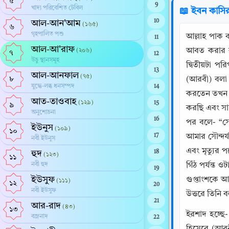
৫
9
খাদ্য পরিবেশিত টেবিল
📖 ইবন কাসি
10
আল-আন'আম
(১৬৫)
৬
গৃহপালিত পশু
আল্লাহ পাক ব
11
আল-আ'রাফ
আবত করার কাজ
(২০৬)
৭
12
উচু স্থানসমূহ
দ্বিতীয়টা প
13
আল-আনফাল
(৭৫)
৮
(আরবী) বলা হ
যুদ্ধে-লব্ধ ধনসম্পদ
14
করতেন তখন তি
আত-তাওবাহ
(১২৯)
15
৯
করছি এবং সাথে
অনুশোচনা
16
পর বলে- “সে
ইউনুস
(১০৯)
১০
17
আমার সৌন্দর্
নবী ইউনুস
এবং মৃত্যুর
হুদ
18
(১২৩)
১১
নবী হুদ
গিঁঠ পর্যন্ত
19
ইউসুফ
গুপ্তাংশকে 
(১১১)
১২
20
নবী ইউসুফ
উত্তরে তিনি 
21
আর-রাদ
(৪৩)
১৩
ইরশাদ হচ্ছে
বজ্রনাদ
22