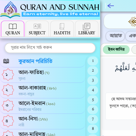
QURAN
SUBJECT
HADITH
LIBRARY
আয়াত
এক 
ইবন কাসির
📖
কুরআন পরিচিতি
1
 لَعَلَّهُمْ
2
আল-ফাতিহা
(৭)
১
সূচনা
3
আল-বাকারাহ
(২৮৬)
২
4
বকনা-বাছুর
হে আদম সন্তানর
5
আলে-ইমরান
(২০০)
৩
তুলতে পারো, (তব
ইমরানের পরিবার
6
আন-নিসা
(১৭৬)
7
৪
নারী
8
আল-মায়িদাহ
(১২০)