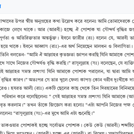
র
ান্দাদের উপর স্বীয় অনুগ্রহের কথা উল্লেখ করে বলেনঃ আমি তোমাদেরকে 
ে লেগে থাকে। আর (আরবী) হচ্ছে ঐ পোশাক যা সৌন্দর্য বৃদ্ধির জন্যে প
রিপূর্ণতা ও অতিরিক্ততার অন্তর্ভুক্ত। ইবনে জারীর (রঃ) বলেন যে, আরবী
য়ে থাকে। ইবনে আব্বাস (রাঃ)-এর অর্থ নিয়েছেন মালধন ও বিলাসিতা। আ
নি বলতেন- “আমি ঐ আল্লাহর কৃতজ্ঞতা জ্ঞাপন করছি যিনি আমাকে পোশাক পরি
 সাথে নিজের সৌন্দর্যও বৃদ্ধি করছি।” রাসূলুল্লাহ (সঃ) বলেছেন, যে ব্যক্ত
ই আল্লাহর সমস্ত প্রশংসা যিনি আমাকে পোশাক পরালেন, যা দ্বারা আমি
য বৃদ্ধির কারণ।” অতঃপর সে তার খুলে ফেলা কাপড় কোন গরীব দুঃখীকে দান ক
 পরেও। হযরত আলী (রাঃ) একটি ছেলের কাছ থেকে তিন দিরহামের বিনিময়
 ওটা পরিধান করে বলেছিলেনঃ “ সেই আল্লাহর সমস্ত প্রশংসা যিনি আমাকে (আর
Copy
আবৃত করলাম।” তখন তাঁকে জিজ্ঞেস করা হলোঃ “এটা আপনি নিজের পক্ষ থেক
বললেনঃ “রাসূলুল্লাহ (সঃ)-এর মুখে আমি এটা শুনেছি।” 
- তাকওয়ার পোশাকই হচ্ছে সর্বোত্তম পোশাক। কেউ কেউ (আরবী) শব্দট