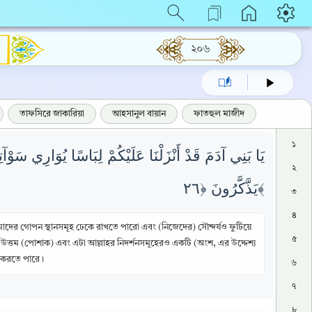
২০৬
তাফসিরে জাকারিয়া
আহসানুল বায়ান
ফাতহুল মাজীদ
১
يَا بَنِي آدَمَ قَدْ أَنْزَلْنَا عَلَيْكُمْ لِبَاسًا يُوَارِي سَوْآ
২
يَذَّكَّرُونَ ﴿٢٦﴾
৩
৪
মাদের গোপন স্থানসমূহ ঢেকে রাখতে পারো এবং (নিজেদের) সৌন্দর্যও ফুটিয়ে
৫
উত্তম (পোশাক) এবং এটা আল্লাহর নিদর্শনসমূহেরও একটি (অংশ, এর উদ্দেশ্য
হণ করতে পারে।
৬
৭
৮