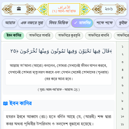
الأعراف
🕋
২০৬
(৭) আল-আ'রাফ
আয়াত
এক নজরে সূরা
বিষয় ভিত্তিক
তাফসির
শব্দে শব্দে
কুইজ
ইবন কাসির
তাফসিরে তাবারি
তাফসিরে কুরতুবি
তাফসিরে বাগাবি
তাফসিরে 
১
قَالَ فِيهَا تَحْيَوْنَ وَفِيهَا تَمُوتُونَ وَمِنْهَا تُخْرَجُونَ ﴿٢٥﴾
২
৩
আল্লাহ তা’আলা (আরো) বললেন, তোমরা সেখানেই জীবন যাপন করবে,
৪
সেখানেই তোমরা মৃত্যুবরণ করবে এবং সেখান থেকেই তোমাদের (পুনরায়)
৫
বের করে আনা হবে।
৬
( সূরা: আল-আ'রাফ - আয়াত: 25 )
৭
৮
📖 ইবন কাসির
৯
হযরত ইবনে আব্বাস (রাঃ) হতে বর্ণিত আছে যে, (আরবী) শব্দ দ্বারা 
১০
কবর অথবা পৃথিবীর উপরিভাগ ও তলদেশ বুঝানো হয়েছে।
১১