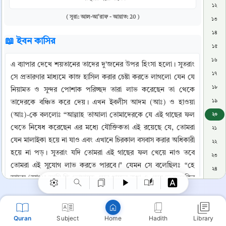
১২
( সূরা: আল-আ'রাফ - আয়াত: 20 )
১৩
১৪
📖 ইবন কাসির
১৫
১৬
এ ব্যাপার দেখে শয়তানের তাদের দু’জনের উপর হিংসা হলো। সুতরাং 
১৭
সে প্রতারণার মাধ্যমে কাজ হাসিল করার চেষ্টা করতে লাগলো যেন যে 
১৮
নিয়ামত ও সুন্দর পোশাক পরিচ্ছদ তারা লাভ করেছেন তা থেকে 
১৯
তাদেরকে বঞ্চিত করে দেয়। এখন ইবলীস আদম (আঃ) ও হাওয়া 
(আঃ)-কে বললোঃ “আল্লাহ তাআলা তোমাদেরকে যে এই গাছের ফল 
২০
খেতে নিষেধ করেছেন এর মধ্যে যৌক্তিকতা এই রয়েছে যে, তোমরা 
২১
Copy
যেন মালাইকা হয়ে না যাও এবং এখানে চিরকাল বসবাস করার অধিকারী 
২২
হয়ে না পড়। সুতরাং যদি তোমরা এই গাছের ফল খেয়ে নাও তবে 
২৩
তোমরা এই সুযোগ লাভ করতে পারবে।” যেমন সে বলেছিলঃ “হে 
২৪
আদম (আঃ)! আমি কি তোমাকে এমন গাছের কথা ও এমন ভূ-সম্পত্তির 
২৫
কথা বলে দেবো যা কখনো ধ্বংস হবে না?” যেমন আল্লাহ পাক 
২৬
বলেছেনঃ “আল্লাহ তোমাদেরকে এ কথা খোলাখুলিভাবে এ জন্যে 
২৭
বুঝাতে রয়েছেন যে, যেন তোমরা পথভ্রষ্ট না হয়ে পড়।” এখানে 
Quran
Subject
Hadith
Library
Home
২৮