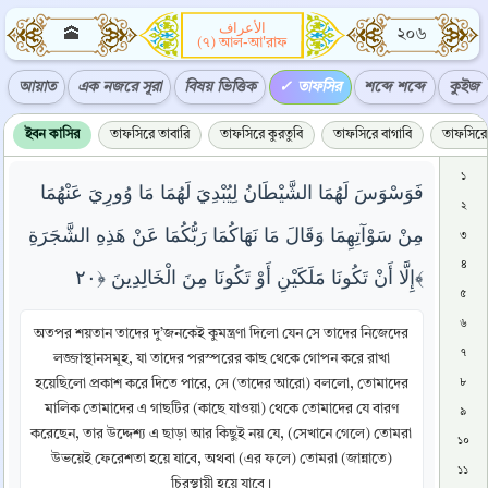
الأعراف
🕋
২০৬
(৭) আল-আ'রাফ
আয়াত
এক নজরে সূরা
বিষয় ভিত্তিক
তাফসির
শব্দে শব্দে
কুইজ
ইবন কাসির
তাফসিরে তাবারি
তাফসিরে কুরতুবি
তাফসিরে বাগাবি
তাফসিরে 
১
فَوَسْوَسَ لَهُمَا الشَّيْطَانُ لِيُبْدِيَ لَهُمَا مَا وُورِيَ عَنْهُمَا
২
مِنْ سَوْآتِهِمَا وَقَالَ مَا نَهَاكُمَا رَبُّكُمَا عَنْ هَذِهِ الشَّجَرَةِ
৩
৪
إِلَّا أَنْ تَكُونَا مَلَكَيْنِ أَوْ تَكُونَا مِنَ الْخَالِدِينَ ﴿٢٠﴾
৫
৬
অতপর শয়তান তাদের দু’জনকেই কুমন্ত্রণা দিলো যেন সে তাদের নিজেদের
৭
লজ্জাস্থানসমূহ, যা তাদের পরস্পরের কাছ থেকে গোপন করে রাখা
হয়েছিলো প্রকাশ করে দিতে পারে, সে (তাদের আরো) বললো, তোমাদের
৮
মালিক তোমাদের এ গাছটির (কাছে যাওয়া) থেকে তোমাদের যে বারণ
৯
করেছেন, তার উদ্দেশ্য এ ছাড়া আর কিছুই নয় যে, (সেখানে গেলে) তোমরা
১০
উভয়েই ফেরেশতা হয়ে যাবে, অথবা (এর ফলে) তোমরা (জান্নাতে)
১১
চিরস্থায়ী হয়ে যাবে।