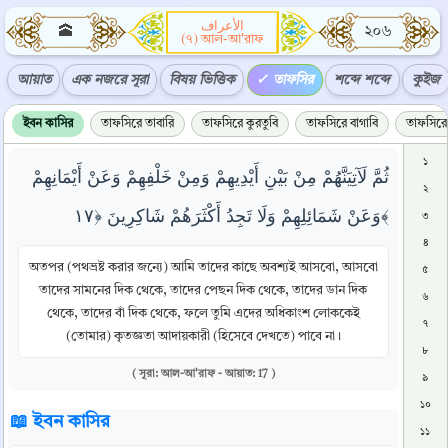
الأعراف
🕋
২০৬
(৭) আল-আ'রাফ
আয়াত
এক নজরে সূরা
বিষয় ভিত্তিক
তাফসির
শব্দে শব্দে
কুইজ
ইবন কাসির
তাফসিরে তাবারি
তাফসিরে কুরতুবি
তাফসিরে বাগাবি
তাফসিরে 
১
ثُمَّ لَآتِيَنَّهُمْ مِنْ بَيْنِ أَيْدِيهِمْ وَمِنْ خَلْفِهِمْ وَعَنْ أَيْمَانِهِمْ
২
وَعَنْ شَمَائِلِهِمْ وَلَا تَجِدُ أَكْثَرَهُمْ شَاكِرِينَ ﴿١٧﴾
৩
৪
অতপর (পথভ্রষ্ট করার জন্যে) আমি তাদের কাছে অবশ্যই আসবো, আসবো
৫
তাদের সামনের দিক থেকে, তাদের পেছন দিক থেকে, তাদের ডান দিক
৬
থেকে, তাদের বাঁ দিক থেকে, ফলে তুমি এদের অধিকাংশ লোককেই
৭
(তোমার) কৃতজ্ঞতা আদায়কারী (হিসেবে দেখতে) পাবে না।
৮
( সূরা: আল-আ'রাফ - আয়াত: 17 )
৯
১০
📖 ইবন কাসির
১১