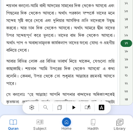
১২
শয়তান বললো-আমি বানী আদমের সামনের দিক থেকেও আসবো এবং 
১৩
পিছনের দিক থেকেও আসবো। অর্থাৎ পরকাল সম্পর্কে তাদের মনে 
১৪
সন্দেহ সৃষ্টি করে দেবো এবং দুনিয়ার আসক্তির প্রতি তাদেরকে উদ্বুদ্ধ 
১৫
করবো। আর ডান দিক থেকেও আসবো। অর্থাৎ আমরে দ্বীন তাদের 
উপর সন্দেহপূর্ণ করে তুলবো। তাদের বাম দিক থেকেও আসবো। 
১৬
অর্থাৎ পাপ ও অবাধ্যতামূলক কার্যকলাপ তাদের জন্যে যোগ্য ও গ্রহণীয় 
১৭
বানিয়ে দেবো। 
১৮
১৯
আবার বিভিন্ন লোক এর বিভিন্ন ভাবার্থ নিয়ে থাকেন, যেগুলো প্রয়ি 
২০
কাছাকাছি। শয়তান ‘আমি উপরের দিক থেকেও আসবো’ এ কথা 
২১
বলেনি। কেননা, উপর থেকে তো শুধুমাত্র আল্লাহর রহমতই আসতে 
Copy
পারে। 
২২
২৩
সে বললোঃ “হে আল্লাহ! আপনি আপনার বান্দাদের অধিকাংশকেই 
২৪
কৃতজ্ঞতা প্রকাশকারী অর্থাৎ একত্ববাদীরূপে পাবেন না” এ কথাটা 
২৫
শয়তান স্বীয় খেয়াল ও ধারণার ভিত্তিতেই বলেছিল বটে, কিন্তু সেটা 
২৬
সত্যে পরিণত হয়েছে। যেমন আল্লাহ তা'আলা বলেনঃ ইবলীসের এ 
২৭
ধারণা ঠিকই ছিল। কেননা, মুমিনরা ছাড়া সবাই তার অনুসরণ করছে। 
Quran
Subject
Hadith
Library
Home
কিন্তু মুমিনদের উপর সে তার জাল বিস্তার করতে সক্ষম হয়নি। আর 
২৮