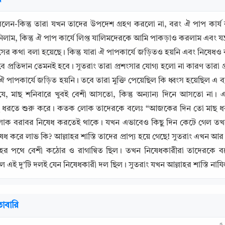
বলেন-কিন্তু তারা যখন তাদের উপদেশ গ্রহণ করলো না, বরং ঐ পাপ ক
নিলাম, কিন্তু ঐ পাপ কার্যে লিপ্ত যালিমদেরকে আমি পাকড়াও করলাম এবং যন্ত
সের কথা বলা হয়েছে। কিন্তু যারা ঐ পাপকার্যে জড়িতও হয়নি এবং নিষেধও
 প্রতিদান তেমনই হবে। সুতরাং তারা প্রশংসার যোগ্য হলো না কারণ তারা প্
ঐ পাপকার্যে জড়িত হয়নি। তবে তারা মুক্তি পেয়েছিল কি ধ্বংস হয়েছিল এ 
যে, মাছ শনিবারে খুবই বেশী আসতো, কিন্তু অন্যান্য দিনে আসতো না।
 ধরতে শুরু করে। কতক লোক তাদেরকে বলেঃ “আজকের দিন তো মাছ ধরা হার
লোক বরাবর নিষেধ করতেই থাকে। যখন এভাবেও কিছু দিন কেটে গেল তখ
িষেধ করে লাভ কি? আল্লাহর শাস্তি তাদের প্রাপ্য হয়ে গেছে! সুতরাং এখ
লাহর পথে বেশী কঠোর ও রাগান্বিত ছিল। তখন নিষেধকারীরা তাদেরকে 
Copy
 এই দু’টি দলই যেন নিষেধকারী দল ছিল। সুতরাং যখন আল্লাহর শাস্তি নায
াবারি