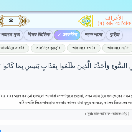
الأعراف
🕋
(৭) আল-আ'রাফ
নজরে সূরা
বিষয় ভিত্তিক
তাফসির
শব্দে শব্দে
কুইজ
তাফসিরে তাবারি
তাফসিরে কুরতুবি
তাফসিরে বাগাবি
তাফসিরে সা'দি
َ عَنِ السُّوءِ وَأَخَذْنَا الَّذِينَ ظَلَمُوا بِعَذَابٍ بَئِيسٍ بِمَا كَانُوا
বার বার) স্মরণ করানো হচ্ছিলো তা তারা সম্পর্ণ ভুলে গেলো, তখন আমি (সে দল থেকে) এমন
কঠিন শাস্তি দিয়ে পাকড়াও করলাম তাদের যারা যুলুম করেছে, তাদের নিজেদের গ
( সূরা: আল-আ'রাফ - আয়াত: 165 )
র