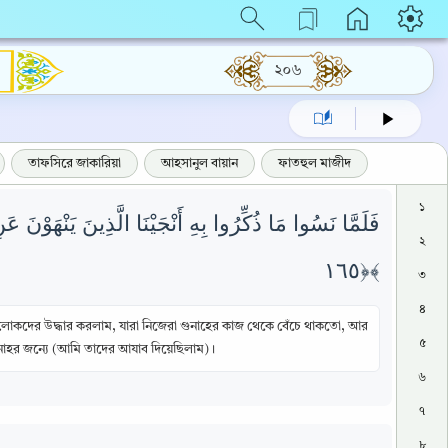
২০৬
তাফসিরে জাকারিয়া
আহসানুল বায়ান
ফাতহুল মাজীদ
১
فَلَمَّا نَسُوا مَا ذُكِّرُوا بِهِ أَنْجَيْنَا الَّذِينَ يَنْهَوْن
২
﴿١٦٥﴾
৩
৪
 লোকদের উদ্ধার করলাম, যারা নিজেরা গুনাহের কাজ থেকে বেঁচে থাকতো, আর
৫
ুনাহর জন্যে (আমি তাদের আযাব দিয়েছিলাম) ।
৬
৭
৮