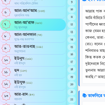
৫
9
খাদ্য পরিবেশিত টেবিল
10
আল-আন'আম
আল্লাহ পাক 
(১৬৫)
৬
গৃহপালিত পশু
11
আমি বাঁচিয়ে 
আল-আ'রাফ
(২০৬)
৭
পাপীদের ধ্বং
12
উচু স্থানসমূহ
কাজ যেমন হবে
13
আল-আনফাল
(৭৫)
৮
কেননা, তারা 
যুদ্ধে-লব্ধ ধনসম্পদ
14
(রাঃ) বলেন 
আত-তাওবাহ
(১২৯)
15
৯
শনিবারও মাছ
অনুশোচনা
16
কিন্তু কতক 
ইউনুস
(১০৯)
১০
17
নবী ইউনুস
দুষ্টদেরকে ন
হুদ
18
তুলনায় আল্
(১২৩)
১১
নবী হুদ
করছি।” তাহলে
19
ইউসুফ
(১১১)
১২
20
নবী ইউসুফ
21
আর-রাদ
(৪৩)
📚 তাফসিরে ত
১৩
বজ্রনাদ
22