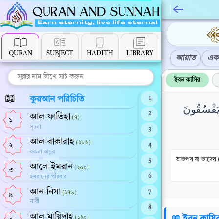
QURAN
SUBJECT
HADITH
LIBRARY
আয়াত
এক 
ইবন কাসির
📖
কুরআন পরিচিতি
1
 يَفْسُقُونَ
2
আল-ফাতিহা
(৭)
১
সূচনা
3
আল-বাকারাহ
(২৮৬)
২
4
বকনা-বাছুর
অতপর যা তাদের (
5
আলে-ইমরান
(২০০)
৩
ইমরানের পরিবার
6
আন-নিসা
(১৭৬)
7
৪
নারী
8
আল-মায়িদাহ
📖 ইবন কাসি
(১২০)