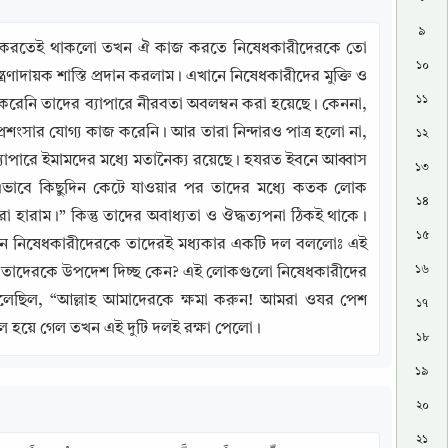
৯
ার্য করতেই থাকলো তখন ঐ কাজ করতে নিষেধকারীদেরকে তো 
১০
্রণাদায়ক শাস্তি প্রদান করলাম। এখানে নিষেধকারীদের মুক্তি ও 
১১
 করেনি তাদের ব্যাপারে নীরবতা অবলম্বন করা হয়েছে। কেননা, 
রশংসার যোগ্য কাজ করেনি। আর তারা নিন্দারও পাত্র হলো না, 
১২
ব্যাপারে ইমামদের মধ্যে মতানৈক্য রয়েছে। হযরত ইবনে আব্বাস 
১৩
 এভাবে কিছুদিন কেটে যাওয়ার পর তাদের মধ্যে কতক লোক 
১৪
াম।” কিন্তু তাদের অবাধ্যতা ও ঔদ্ধত্যপনা ঠিকই থাকে। 
১৫
ন নিষেধকারীদেরকে তাদেরই মধ্যকার একটি দল বললোঃ এই 
১৬
ন আর তাদেরকে উপদেশ দিচ্ছ কেন? এই লোকগুলো নিষেধকারীদের 
বলেছিল, “আল্লাহ আমাদেরকে ক্ষমা করুন! আমরা ওযর পেশ 
১৭
িল হয়ে গেল তখন এই দুটি দলই রক্ষা পেলো।
১৮
১৯
২০
২১