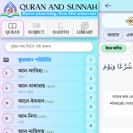
QURAN
SUBJECT
HADITH
LIBRARY
আয়াত
এক 
ইবন কাসির
📖
কুরআন পরিচিতি
1
شُرَّعًا وَيَوْمَ
2
আল-ফাতিহা
(৭)
১
সূচনা
3
আল-বাকারাহ
(২৮৬)
২
4
বকনা-বাছুর
তাদের কাছ থে
5
আলে-ইমরান
(২০০)
৩
শনিবারেই (সাগ
ইমরানের পরিবার
6
আন-নিসা
(১৭৬)
7
৪
নারী
8
আল-মায়িদাহ
(১২০)