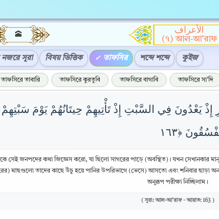
الأعراف
🕋
(৭) আল-আ'রাফ
নজরে সূরা
বিষয় ভিত্তিক
তাফসির
শব্দে শব্দে
কুইজ
তাফসিরে তাবারি
তাফসিরে কুরতুবি
তাফসিরে বাগাবি
তাফসিরে সা'দি
 إِذْ يَعْدُونَ فِي السَّبْتِ إِذْ تَأْتِيهِمْ حِيتَانُهُمْ يَوْمَ سَبْتِهِمْ 
কে সেই জনপদের কথা জিজ্ঞেস করো, যা ছিলো সাগরের পাড়ে (অবস্থিত) । যখন সেখানকার মান
রের) মাছগুলো তাদের কাছে উঁচু হয়ে পানির উপরিভাগে (ভেসে) আসতো এবং শনিবার ছাড়া অন্
অনুরূপ পরীক্ষা নিচ্ছিলাম।
( সূরা: আল-আ'রাফ - আয়াত: 163 )