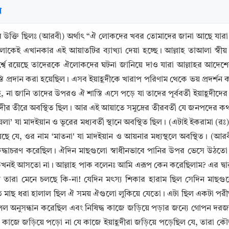
র
র উক্তি ছিলঃ (আরবী) অর্থাৎ “ঐ লোকদের খবর তোমাদের জানা আছে যারা 
েই এখানকার এই আয়াতটির ব্যাখ্যা দেয়া হচ্ছে। আল্লাহ তাআলা স্বীয়
্শ্বে রয়েছে তাদেরকে ঐলোকদের ঘটনা জানিয়ে দাও যারা আল্লাহর আদেশে
তি প্রদান করা হয়েছিল। এসব ইয়াহূদীকে খারাপ পরিণাম থেকে ভয় প্রদর্
ে, না জানি তাদের উপরও ঐ শাস্তি এসে পড়ে যা তাদের পূর্ববর্তী ইয়াহূদ
দীর তীরে অবস্থিত ছিল। আর এই আয়াতে সমুদ্রের তীরবর্তী যে জনপদের কথা 
়লা’ যা মাদইয়ান ও ভূরের মধ্যবর্তী স্থানে অবস্থিত ছিল। (এটাই ইকরামা (রঃ
েছে যে, ওর নাম ‘মাতনা' যা মাদইয়ান ও আয়নার মধ্যস্থলে অবস্থিত। (আরবী
্ধাচরণ করেছিল। ঐদিন মাছগুলো স্বাধীনভাবে পানির উপর ভেসে উঠতো এবং 
খনই আসতো না। আল্লাহ পাক বলেনঃ আমি এরূপ কেন করেছিলাম? এর দ্বারা আ
Copy
ারা মেনে চলছে কি-না! যেদিন মৎস্য শিকার হারাম ছিল সেদিন মাছগ
মাছ ধরা হালাল ছিল ঐ সময় ঐগুলো লুকিয়ে যেতো। এটা ছিল একটা পরীক্ষা। 
ল অনুসন্ধান করেছিল এবং নিষিদ্ধ কাজে জড়িয়ে পড়ার জন্যে গোপন দরজা দি
াজে জড়িয়ে পড়ো না যে কাজে ইয়াহূদীরা জড়িয়ে পড়েছিল যে, তারা কৌশ