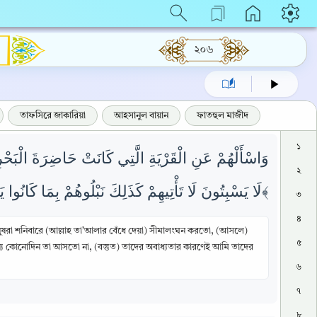
২০৬
তাফসিরে জাকারিয়া
আহসানুল বায়ান
ফাতহুল মাজীদ
১
وَاسْأَلْهُمْ عَنِ الْقَرْيَةِ الَّتِي كَانَتْ حَاضِرَةَ الْبَحْرِ
২
لَا يَسْبِتُونَ لَا تَأْتِيهِمْ كَذَلِكَ نَبْلُوهُمْ بِمَا كَانُوا يَفْسُقُونَ ﴿١٦٣﴾
৩
৪
ুষরা শনিবারে (আল্লাহ তা’আলার বেঁধে দেয়া) সীমালংঘন করতো, (আসলে)
৫
য কোনোদিন তা আসতো না, (বস্তুত) তাদের অবাধ্যতার কারণেই আমি তাদের
৬
৭
৮