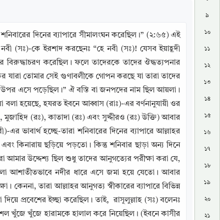
৯
১০
শনিবারের দিনের ব্যাপারে সীমালংঘন করেছিল।” (২:৬৫) এই 
 নবী (সঃ)-কে ইরশাদ করছেনঃ “হে নবী (সঃ)! যেসব ইয়াহূদী 
১১
র বিরুদ্ধাচরণ করেছিল। ফলে তাদেরকে তাদের ঔদ্ধত্যপনার 
১২
শন কর যারা তোমার সেই গুণাবলীকে গোপন করছে যা তারা তাদের 
১৩
ীদের উপর এসে পড়েছিল।” ঐ বস্তি বা জনপদের নাম ছিল আয়লা। 
১৪
বলা হয়েছে, হযরত ইবনে আব্বাস (রাঃ)-এর বর্ণনানুযায়ী ওর 
১৫
), মুজাহিদ (রঃ), কাতাদা (রঃ) এবং সুদ্দীরও (রঃ) উক্তি) আবার 
)-এর ভাবার্থ হচ্ছে-তারা শনিবারের দিনের ব্যাপারে আল্লাহর 
১৬
কিনারায় ছড়িয়ে পড়তো। কিন্তু শনিবার ছাড়া অন্য দিনে 
১৭
মার উদ্দেশ্য ছিল শুধু তাদের আনুগত্যের পরীক্ষা করা যে, 
১৮
ুলো আশাতীতভাবে নদীর ধারে এসে জমা হয়ে যেতো। আবার 
১৯
কেননা, তারা আল্লাহর আনুগত্য স্বীকারের ব্যাপারে বিভিন্ন 
২০
য়ে প্রবেশের ইচ্ছা করেছিল। তাই,  রাসূলুল্লাহ (সঃ) বলেনঃ 
ল খুঁজে খুঁজে হারামকে হালাল করে নিয়েছিল। (ইবনে কাসীর 
২১