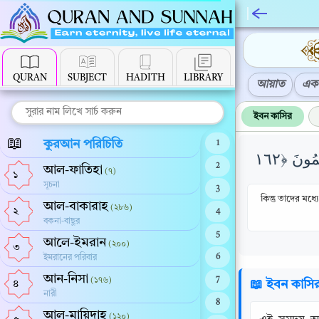
QURAN
SUBJECT
HADITH
LIBRARY
আয়াত
এক 
ইবন কাসির
📖
কুরআন পরিচিতি
1
2
আল-ফাতিহা
(৭)
১
সূচনা
3
কিন্তু তাদের মধ
আল-বাকারাহ
(২৮৬)
২
4
বকনা-বাছুর
5
আলে-ইমরান
(২০০)
৩
ইমরানের পরিবার
6
আন-নিসা
(১৭৬)
7
📖 ইবন কাসি
৪
নারী
8
আল-মায়িদাহ
(১২০)