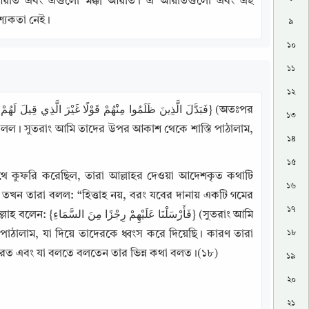
 আয়াত এবং এগুলো মক্কী আয়াত। ঐ আয়াতগুলো এবং এই 
শ্যকতা নেই।
৯
১০
১১
১২
১৩
া বলল। সুতরাং আমি তাদের উপর আকাশ থেকে শাস্তি পাঠালাম, 
১৪
১৫
াথে কুফরি করেছিল, তারা আল্লাহর দেওয়া আদেশকৃত কথাটি 
১৬
 তখন তারা বলল: “হিত্তাহ নয়, বরং যবের দানায় একটি গমের 
১৭
فَأَرْ} (সুতরাং আমি 
১৮
ঠালাম, যা দিয়ে তাদেরকে ধ্বংস করে দিয়েছি। কারণ তারা 
রত এবং যা বলতে বলতেন তার ভিন্ন কথা বলত।(১৮)
১৯
২০
২১