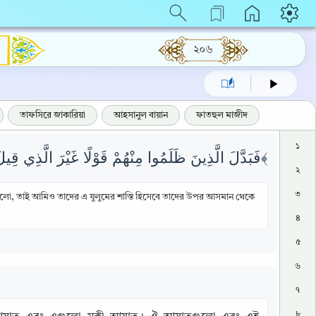
২০৬
তাফসিরে জাকারিয়া
আহসানুল বায়ান
ফাতহুল মাজীদ
১
فَبَدَّلَ الَّذِينَ ظَلَمُوا مِنْهُمْ قَوْلًا غَيْرَ الَّذِي قِيلَ لَهُمْ فَأَرْسَلْنَا عَلَيْهِمْ رِجْزًا مِنَ السَّمَاءِ بِمَا كَانُوا يَظْلِمُونَ ﴿١٦٢﴾
২
৩
থা বললো, তাই আমিও তাদের এ যুলুমের শাস্তি হিসেবে তাদের উপর আসমান থেকে
৪
৫
৬
৭
৮