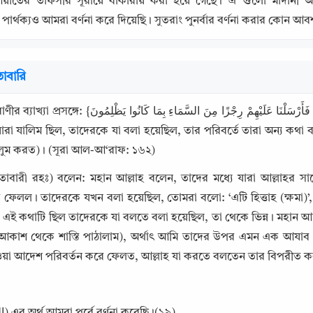
য়াতের তাফসীর সূরায়ে বাকারায় করা হয়ে গেছে। ঐ গুলো মাদানী
ার্থক্যও আমরা বর্ণনা করে দিয়েছি। সুতরাং পুনর্বার বর্ণনা করার কোন আব
াবারি
فَبَدَّلَ الَّذِينَ ظَلَمُوا مِنْهُمْ قَوْلًا غَيْرَ الَّذِي قِيلَ لَهُمْ فَأَرْسَلْنَا عَلَيْهِمْ رِجْزًا مِ} (অতঃপর 
যারা যালিম ছিল, তাদেরকে যা বলা হয়েছিল, তার পরিবর্তে তারা অন্য কথ
ুলুম করত)। (সূরা আল-আ‘রাফ: ১৬২)
াবারী রহঃ) বলেন: মহান আল্লাহ বলেন, তাদের মধ্যে যারা আল্লাহর স
 ফেলল। তাদেরকে যখন বলা হয়েছিল, তোমরা বলো: ‘এটি হিত্তাহ (ক্ষমা)’,
ি ছিল তাদেরকে যা বলতে বলা হয়েছিল, তা থেকে ভিন্ন। মহান আল্লাহ বলেন: {سَلْنَا عَلَيْهِمْ رِجْزًا مِنَ السَّمَاءِ
Copy
কাশ থেকে শাস্তি পাঠালাম), অর্থাৎ আমি তাদের উপর এমন এক আযাব পা
য়া আদেশ পরিবর্তন করে ফেলত, আল্লাহ যা করতে বলতেন তার বিপরীত ক