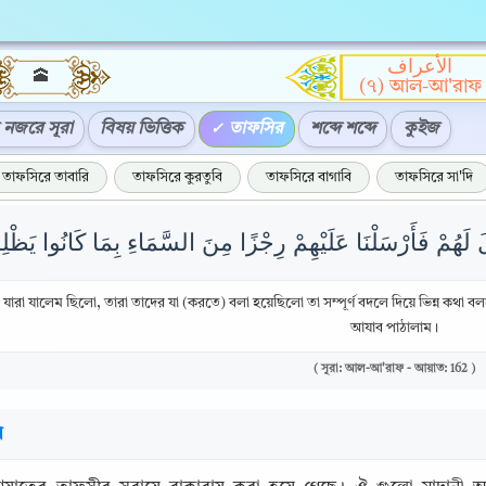
الأعراف
🕋
(৭) আল-আ'রাফ
নজরে সূরা
বিষয় ভিত্তিক
তাফসির
শব্দে শব্দে
কুইজ
তাফসিরে তাবারি
তাফসিরে কুরতুবি
তাফসিরে বাগাবি
তাফসিরে সা'দি
্যে যারা যালেম ছিলো, তারা তাদের যা (করতে) বলা হয়েছিলো তা সম্পূর্ণ বদলে দিয়ে ভিন্ন ক
আযাব পাঠালাম।
( সূরা: আল-আ'রাফ - আয়াত: 162 )
র