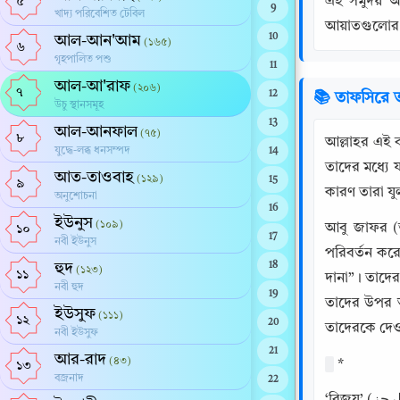
এই সমুদয় আ
৫
9
খাদ্য পরিবেশিত টেবিল
আয়াতগুলোর প
10
আল-আন'আম
(১৬৫)
৬
গৃহপালিত পশু
11
আল-আ'রাফ
(২০৬)
৭
12
📚 তাফসিরে ত
উচু স্থানসমূহ
13
আল-আনফাল
(৭৫)
৮
আল্লাহর এই বাণীর ব্যাখ্যা প্রসঙ্গে: {نَ السَّمَاءِ بِمَا كَانُوا يَظْلِمُونَ
যুদ্ধে-লব্ধ ধনসম্পদ
14
তাদের মধ্যে 
আত-তাওবাহ
(১২৯)
15
৯
কারণ তারা য
অনুশোচনা
16
ইউনুস
(১০৯)
আবু জাফর (ত
১০
17
নবী ইউনুস
পরিবর্তন করে
হুদ
18
(১২৩)
১১
দানা”। তাদের এই কথাট
নবী হুদ
19
তাদের উপর আ
ইউসুফ
(১১১)
১২
20
তাদেরকে দেও
নবী ইউসুফ
21
আর-রাদ
(৪৩)
 *
১৩
বজ্রনাদ
22