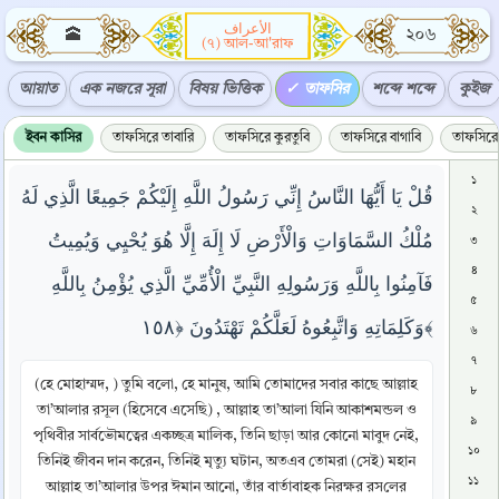
الأعراف
🕋
২০৬
(৭) আল-আ'রাফ
আয়াত
এক নজরে সূরা
বিষয় ভিত্তিক
তাফসির
শব্দে শব্দে
কুইজ
ইবন কাসির
তাফসিরে তাবারি
তাফসিরে কুরতুবি
তাফসিরে বাগাবি
তাফসিরে 
১
قُلْ يَا أَيُّهَا النَّاسُ إِنِّي رَسُولُ اللَّهِ إِلَيْكُمْ جَمِيعًا الَّذِي لَهُ
২
مُلْكُ السَّمَاوَاتِ وَالْأَرْضِ لَا إِلَهَ إِلَّا هُوَ يُحْيِي وَيُمِيتُ
৩
৪
فَآمِنُوا بِاللَّهِ وَرَسُولِهِ النَّبِيِّ الْأُمِّيِّ الَّذِي يُؤْمِنُ بِاللَّهِ
৫
وَكَلِمَاتِهِ وَاتَّبِعُوهُ لَعَلَّكُمْ تَهْتَدُونَ ﴿١٥٨﴾
৬
৭
(হে মোহাম্মদ, ) তুমি বলো, হে মানুষ, আমি তোমাদের সবার কাছে আল্লাহ
৮
তা’আলার রসূল (হিসেবে এসেছি) , আল্লাহ তা’আলা যিনি আকাশমন্ডল ও
৯
পৃথিবীর সার্বভৌমত্বের একচ্ছত্র মালিক, তিনি ছাড়া আর কোনো মাবুদ নেই,
১০
তিনিই জীবন দান করেন, তিনিই মৃত্যু ঘটান, অতএব তোমরা (সেই) মহান
১১
আল্লাহ তা’আলার উপর ঈমান আনো, তাঁর বার্তাবাহক নিরক্ষর রসলের