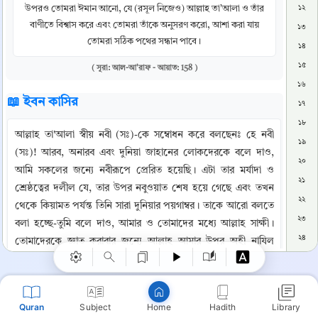
উপরও তোমরা ঈমান আনো, যে (রসূল নিজেও) আল্লাহ তা’আলা ও তাঁর
১২
বাণীতে বিশ্বাস করে এবং তোমরা তাঁকে অনুসরণ করো, আশা করা যায়
১৩
তোমরা সঠিক পথের সন্ধান পাবে।
১৪
১৫
( সূরা: আল-আ'রাফ - আয়াত: 158 )
১৬
📖 ইবন কাসির
১৭
১৮
আল্লাহ তা'আলা স্বীয় নবী (সঃ)-কে সম্বোধন করে বলছেনঃ হে নবী 
১৯
(সঃ)! আরব, অনারব এবং দুনিয়া জাহানের লোকদেরকে বলে দাও, 
২০
আমি সকলের জন্যে নবীরূপে প্রেরিত হয়েছি। এটা তার মর্যাদা ও 
২১
Copy
শ্রেষ্ঠত্বের দলীল যে, তার উপর নবুওয়াত শেষ হয়ে গেছে এবং তখন 
২২
থেকে কিয়ামত পর্যন্ত তিনি সারা দুনিয়ার পয়গাম্বর। তাকে আরো বলতে 
২৩
বলা হচ্ছে-তুমি বলে দাও, আমার ও তোমাদের মধ্যে আল্লাহ সাক্ষী। 
২৪
তোমাদেরকে জ্ঞাত করাবার জন্যে আল্লাহ আমার উপর অহী নাযিল 
২৫
করেছেন। ইরশাদ হচ্ছে- ‘যে সম্প্রদায় নবীকে মানে না তার ঠিকানা 
হচ্ছে জাহান্নাম।' অন্য জায়গায় আল্লাহ পাক বলেনঃ “যারা আহলে 
২৬
কিতাব এবং যারা আহলে কিতাব নয় তাদের সকলকে বলে দাও- তোমরা 
২৭
Quran
Subject
Hadith
Library
Home
ইসলাম গ্রহণ করছো কি করছো না? যদি তারা ইসলাম গ্রহণ করে তবে 
২৮